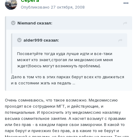
Серега
Опубликовано
27 октября, 2008
Niemand сказал:
alder999 сказал:
Посоветуйте тогда куда лучше идти и все-таки
может кто знает,строгая ли медкомиссия меня
ждет(боюсь могут возникнуть проблемы).
Дело в том что в этих парках берут всех кто движеться
и в состоянии жать на педаль ...
Очень сомневаюсь, что такое возможно. Медкомиссию
проходят все сотрудники МГТ, и действующие, и
потенциальные. И проскочить эту медкомиссию нахаляву
весьма сомнительное занятие. А насчет возьмут с правами
или без прав - в каждом парке свои заморочки. В какой то
парк берут и приезжих без прав, а в какие то не берут и
Москвичей с правами, но без опыта работы на линии. Так что