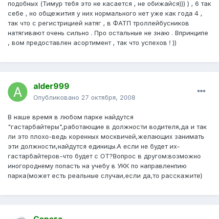
подобных (Тимур тебя это не касается , не обижайся))) ) , 6 так
себе , но общежития у них нормального нет уже как года 4 ,
так что с регистрицией натяг , в ФАТП троллейбусников
натягивают очень сильно . Про остальные не знаю . Впринципе
, вом предоставлен асортимент , так что успехов ! ))
alder999
Опубликовано
27 октября, 2008
В наше время в любом парке найдутся
"гастарбайтеры",работающие в должности водителя,да и так
ли это плохо-ведь коренных москвичей,желающих занимать
эти должности,найдутся единицы.А если не будет их-
гастарбайтеров-что будет с ОТ?Вопрос в другом:возможно
иногороднему попасть на учебу в УКК по направленпию
парка(может есть реальные случаи,если да,то расскажите)