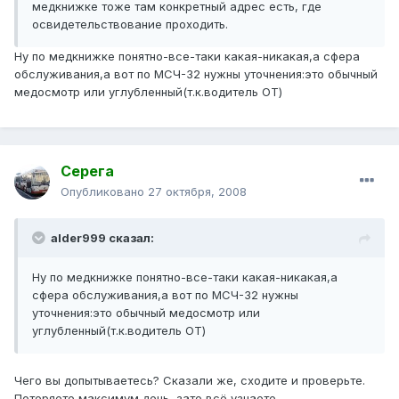
медкнижке тоже там конкретный адрес есть, где
освидетельствование проходить.
Ну по медкнижке понятно-все-таки какая-никакая,а сфера
обслуживания,а вот по МСЧ-32 нужны уточнения:это обычный
медосмотр или углубленный(т.к.водитель ОТ)
Серега
Опубликовано
27 октября, 2008
alder999 сказал:
Ну по медкнижке понятно-все-таки какая-никакая,а
сфера обслуживания,а вот по МСЧ-32 нужны
уточнения:это обычный медосмотр или
углубленный(т.к.водитель ОТ)
Чего вы допытываетесь? Сказали же, сходите и проверьте.
Потеряете максимум день, зато всё узнаете.