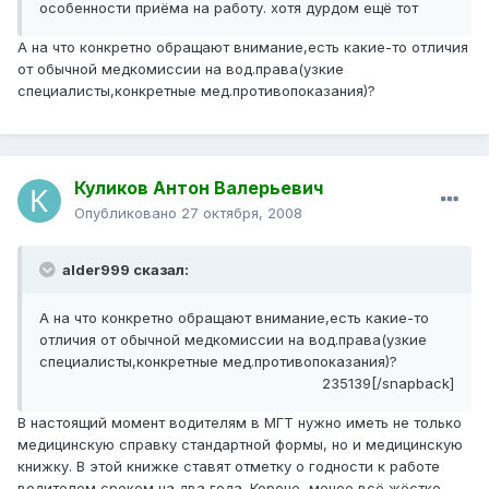
особенности приёма на работу. хотя дурдом ещё тот
А на что конкретно обращают внимание,есть какие-то отличия
от обычной медкомиссии на вод.права(узкие
специалисты,конкретные мед.противопоказания)?
Куликов Антон Валерьевич
Опубликовано
27 октября, 2008
alder999 сказал:
А на что конкретно обращают внимание,есть какие-то
отличия от обычной медкомиссии на вод.права(узкие
специалисты,конкретные мед.противопоказания)?
235139[/snapback]
В настоящий момент водителям в МГТ нужно иметь не только
медицинскую справку стандартной формы, но и медицинскую
книжку. В этой книжке ставят отметку о годности к работе
водителем сроком на два года. Короче, менее всё жёстко,