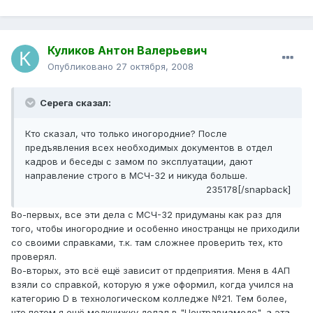
Куликов Антон Валерьевич
Опубликовано
27 октября, 2008
Серега сказал:
Кто сказал, что только иногородние? После
предъявления всех необходимых документов в отдел
кадров и беседы с замом по эксплуатации, дают
направление строго в МСЧ-32 и никуда больше.
235178[/snapback]
Во-первых, все эти дела с МСЧ-32 придуманы как раз для
того, чтобы иногородние и особенно иностранцы не приходили
со своими справками, т.к. там сложнее проверить тех, кто
проверял.
Во-вторых, это всё ещё зависит от прдеприятия. Меня в 4АП
взяли со справкой, которую я уже оформил, когда учился на
категорию D в технологическом колледже №21. Тем более,
что потом я ещё медкнижку делал в "Центравиамеде", а эта