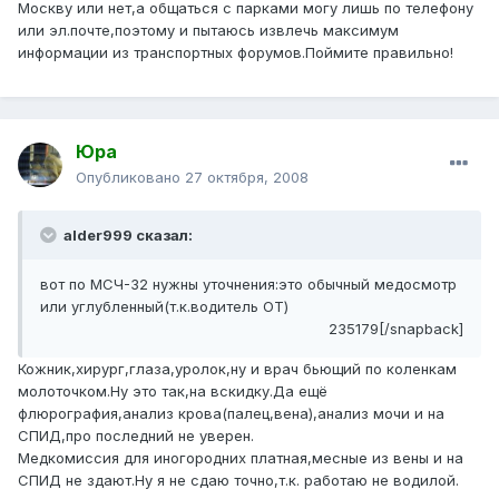
Москву или нет,а общаться с парками могу лишь по телефону
или эл.почте,поэтому и пытаюсь извлечь максимум
информации из транспортных форумов.Поймите правильно!
Юра
Опубликовано
27 октября, 2008
alder999 сказал:
вот по МСЧ-32 нужны уточнения:это обычный медосмотр
или углубленный(т.к.водитель ОТ)
235179[/snapback]
Кожник,хирург,глаза,уролок,ну и врач бьющий по коленкам
молоточком.Ну это так,на вскидку.Да ещё
флюрография,анализ крова(палец,вена),анализ мочи и на
СПИД,про последний не уверен.
Медкомиссия для иногородних платная,месные из вены и на
СПИД не здают.Ну я не сдаю точно,т.к. работаю не водилой.