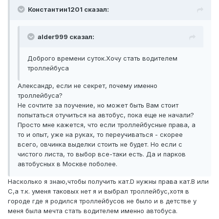
Константин1201 сказал:
alder999 сказал:
Доброго времени суток.Хочу стать водителем
троллейбуса
Александр, если не секрет, почему именно
троллейбуса?
Не сочтите за поучение, но может быть Вам стоит
попытаться отучиться на автобус, пока еще не начали?
Просто мне кажется, что если троллейбусные права, а
то и опыт, уже на руках, то переучиваться - скорее
всего, овчинка выделки стоить не будет. Но если с
чистого листа, то выбор все-таки есть. Да и парков
автобусных в Москве поболее.
Насколько я знаю,чтобы получить кат.D нужны права кат.В или
С,а т.к. уменя таковых нет я и выбрал троллейбус,хотя в
городе где я родился троллейбусов не было и в детстве у
меня была мечта стать водителем именно автобуса.