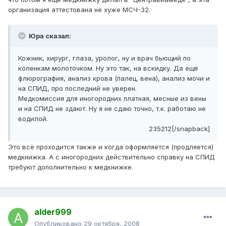
организация аттестована не хуже МСЧ-32.
Юра сказал:
Кожник, хирург, глаза, уролог, ну и врач бьющий по
коленкам молоточком. Ну это так, на вскидку. Да ещё
флюрография, анализ крова (палец, вена), анализ мочи и
на СПИД, про последний не уверен.
Медкомиссия для иногородних платная, месные из вены
и на СПИД не здают. Ну я не сдаю точно, т.к. работаю не
водилой.
235212[/snapback]
Это всё проходится также и когда оформляется (продляется)
медкнижка. А с иногородних действительно справку на СПИД
требуют дополнительно к медкнижке.
alder999
Опубликовано
29 октября, 2008