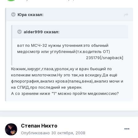
Юра сказал:
alder999 сказал:
вот по МСЧ-32 нужны уточнения:это обычный
медосмотр или углубленный(т.к.водитель ОТ)
235179[/snapback]
Кожник,хирург,глаза,уролок,ну и врач бьющий по
коленкам молоточком.Ну это так,на вскидку.Да ещё
флюрография,анализ крова(палец,вена),анализ мочи и
на СПИД,про последний не уверен.
А со зрением ниже "1" можно пройти медкомиссию?
Степан Нихто
Опубликовано
30 октября, 2008