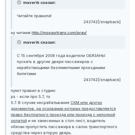
maverik сказал:
Читайте правила!
243742[/snapback]
ну читаем
http://mosgortrans.com/prav/
maverik сказал:
С 15 сентября 2008 года водители ОБЯЗАНЫ
пускать в другие двери пассажиров с
неработающими безлимитными проездными
билетами
243742[/snapback]
пункт правил в студию
ps - если про 5.7, то
5.7. В случае несрабатывания
СКМ или других
документов, на основании которых предоставляется
право бесплатного проезда или проезда с неполной
оплатой
и не занесенных в стоп-лист, водитель
обязан пропустить пассажира в салон транспортного
средства через вторую дверь.