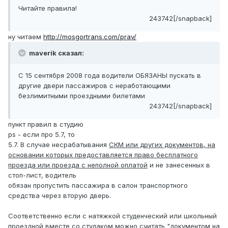
Читайте правила!
243742[/snapback]
ну читаем
http://mosgortrans.com/prav/
maverik сказал:
С 15 сентября 2008 года водители ОБЯЗАНЫ пускать в
другие двери пассажиров с неработающими
безлимитными проездными билетами
243742[/snapback]
пункт правил в студию
ps - если про 5.7, то
5.7. В случае несрабатывания
СКМ или других документов, на
основании которых предоставляется право бесплатного
проезда или проезда с неполной оплатой
и не занесенных в
стоп-лист, водитель
обязан пропустить пассажира в салон транспортного
средства через вторую дверь.
Соответственно если с натяжкой студенческий или школьный
проездной вместе со студаком можно считать "документом на