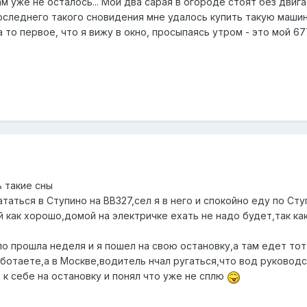
там уже не осталось... Мои два сарая в огороде стоят без двиг
следнего такого сновидения мне удалось купить такую машину
а то первое, что я вижу в окно, просыпаясь утром - это мой 67
 такие сны
ататься в Ступино на ВВ327,сел я в него и спокойно еду по Ст
 как хорошо,домой на электричке ехать не надо будет,так ка
по прошла неделя и я пошел на свою остановку,а там едет тот
работаете,а в Москве,водитель нчал ругаться,что вод руководс
 к себе на остановку и понял что уже не сплю