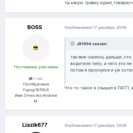
ты какую травку курил,товарисч
BOSS
Опубликовано
17 декабря, 2009
JR1994 сказал:
так мне снилось дальше ,что
водителя типо, а чего это н
Постоянные участники
потом я проснулся и уж хоте
1 тыс
Пол:
Мужчина
Что-то такое я слышал в ПАТП, к
Город:
197RUS
Имя Отчество:
Andrew
M.
Liazik677
Опубликовано
17 декабря, 2009