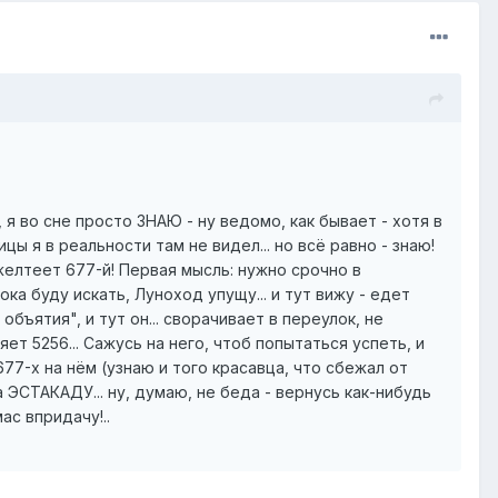
к, я во сне просто ЗНАЮ - ну ведомо, как бывает - хотя в
ы я в реальности там не видел... но всё равно - знаю!
желтеет 677-й! Первая мысль: нужно срочно в
ка буду искать, Луноход упущу... и тут вижу - едет
бъятия", и тут он... сворачивает в переулок, не
ет 5256... Сажусь на него, чтоб попытаться успеть, и
77-х на нём (узнаю и того красавца, что сбежал от
 ЭСТАКАДУ... ну, думаю, не беда - вернусь как-нибудь
ас впридачу!..