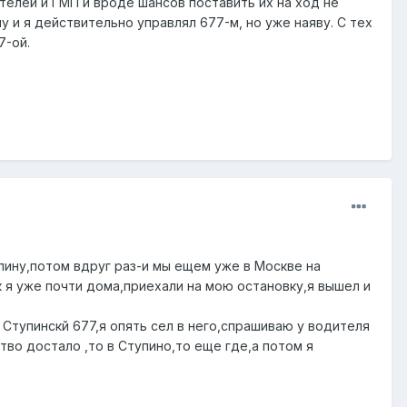
ателей и ГМП и вроде шансов поставить их на ход не
 и я действительно управлял 677-м, но уже наяву. С тех
7-ой.
упину,потом вдруг раз-и мы ещем уже в Москве на
к я уже почти дома,приехали на мою остановку,я вышел и
 Ступинскй 677,я опять сел в него,спрашиваю у водителя
тво достало ,то в Ступино,то еще где,а потом я