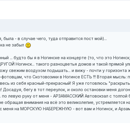
 была - в случае чего, туда отправится пост мой)...
ока не забыл
нный ... будто бы я в Ногинске на концерте (то, что это Ногинс
ГОЙ Ногинск... такого разноцветья домов и такой прямой улиц
хожу свежим воздухом подышать... и вижу - почти у горизонта 
отовцам, что Скотовозики в Ногинсе ЕСТЬ !!! Вторая мысль: по
весь из себя красный-прекрасный! Я уже готовлюсь "раскрыть о
 Досадуя, бегу в тот переулок, и около остановки меня догоня
.. по левую руку от меня - АРЗАМАССКИЙ Автовокзал с толпой 6
не обращая внимания на всё это великолепие, устремляется на
бус меня на МОРСКУЮ НАБЕРЕЖНУЮ - вот вам и Ногинск, и Арзам