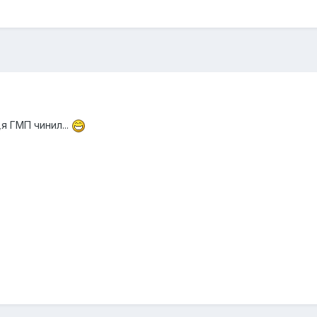
я ГМП чинил...