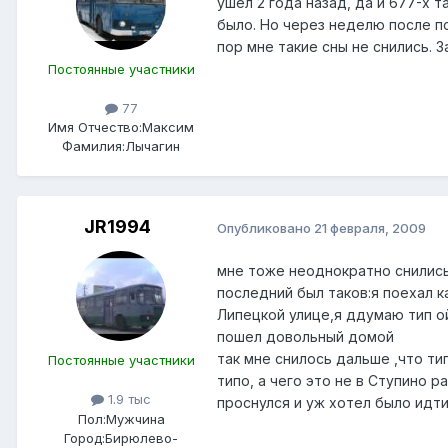
ушёл 2 года назад, да и 677-х 
было. Но через неделю после по
пор мне такие сны не снились. З
Постоянные участники
77
Имя Отчество:
Максим
Фамилия:
Лычагин
JR1994
Опубликовано
21 февраля, 2009
мне тоже неоднократно снились
последний был таков:я поехал к
Липецкой улице,я ддумаю тип ой
пошел довольный домой
так мне снилось дальше ,что ти
Постоянные участники
типо, а чего это не в Ступино 
1.9 тыс
проснулся и уж хотел было идти
Пол:
Мужчина
Город:
Бирюлево-