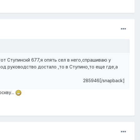
от Ступинскй 677,я опять сел в него,спрашиваю у
вод руководство достало ,то в Ступино,то еще где,а
285946[/snapback]
скву...