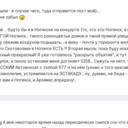
ыла - в случае чего, туда отправится пост мой)...
а не забыл
й ... будто бы я в Ногинске на концерте (то, что это Ногинск, 
Й Ногинск... такого разноцветья домов и такой прямой улицы я
у свежим воздухом подышать... и вижу - почти у горизонта же
 Скотовозики в Ногинсе ЕСТЬ !!! Вторая мысль: пока буду искат
асный-прекрасный! Я уже готовлюсь "раскрыть объятия", и тут 
улок, и около остановки меня догоняет 5256... Сажусь на него,
ССКИЙ Автовокзал с толпой 677-х на нём (узнаю и того красав
ликолепие, устремляется на ЭСТАКАДУ... ну, думаю, не беда - 
ам и Ногинск, и Арзамас впридачу!..
А мне некоторое время назад периодически снился сон что я