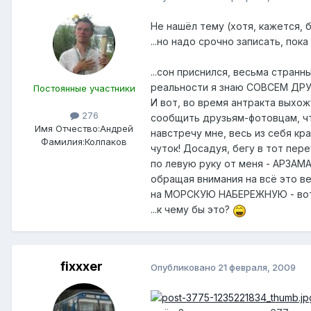
Не нашёл тему (хотя, кажется, б
...но надо срочно записать, пок
...сон приснился, весьма странны
реальности я знаю СОВСЕМ ДРУГО
Постоянные участники
И вот, во время антракта выхож
276
сообщить друзьям-фотовцам, что
Имя Отчество:
Андрей
навстречу мне, весь из себя кр
Фамилия:
Колпаков
чуток! Досадуя, бегу в тот пере
по левую руку от меня - АРЗАМА
обращая внимания на всё это ве
на МОРСКУЮ НАБЕРЕЖНУЮ - вот в
...к чему бы это?
fixxxer
Опубликовано
21 февраля, 2009