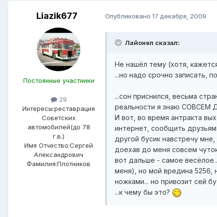
Liazik677
Опубликовано
17 декабря, 2009
Лайонел сказал:
Не нашёл тему (хотя, кажется,
...но надо срочно записать, п
Постоянные участники
...сон приснился, весьма стра
29
реальности я знаю СОВСЕМ ДРУ
Интересы:
реставрация
И вот, во время антракта вы
Советских
автомобилей(до 78
интернет, сообщить друзьям-ф
г.в.)
другой бусик навстречу мне, 
Имя Отчество:
Сергей
доехав до меня совсем чуток!
Александрович
вот дальше - самое весёлое.
Фамилия:
Плотников
меня), но мой вредина 5256, 
ножками... но привозит сей 
...к чему бы это?