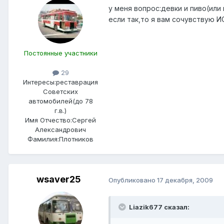
у меня вопрос:девки и пиво(ил
если так,то я вам сочувствую ИС
Постоянные участники
29
Интересы:
реставрация
Советских
автомобилей(до 78
г.в.)
Имя Отчество:
Сергей
Александрович
Фамилия:
Плотников
wsaver25
Опубликовано
17 декабря, 2009
Liazik677 сказал: