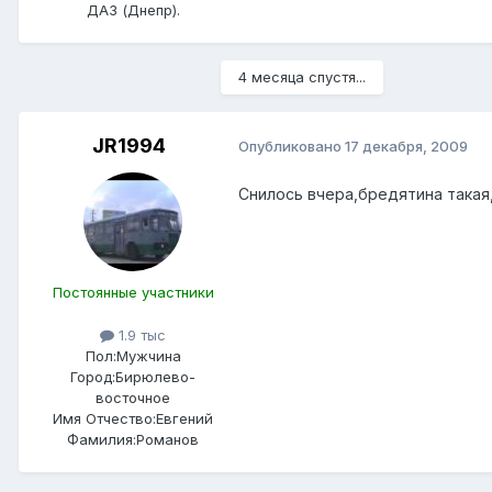
ДАЗ (Днепр).
4 месяца спустя...
JR1994
Опубликовано
17 декабря, 2009
Снилось вчера,бредятина такая,
Постоянные участники
1.9 тыс
Пол:
Мужчина
Город:
Бирюлево-
восточное
Имя Отчество:
Евгений
Фамилия:
Романов