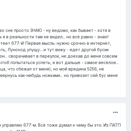
я во сне просто ЗНАЮ - ну ведомо, как бывает - хотя в
 в реальности там не видел... но всё равно - знаю!
лтеет 677-й! Первая мысль: нужно срочно в интернет,
ь, Луноход упущу... и тут вижу - едет другой бусик
он... сворачивает в переулок, не доехав до меня совсем
 чтоб попытаться успеть, и вот дальше - самое весёлое...
ца, что сбежал от меня), но мой вредина 5256, не
вернусь как-нибудь ножками... но привозит сей бус меня
 управляю 677-м. Всё тоже думал к чему бы это. Из ПАТП