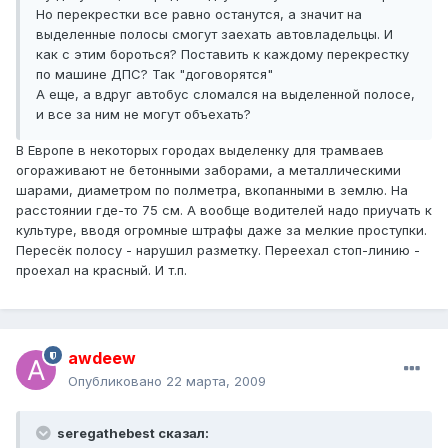
Но перекрестки все равно останутся, а значит на
выделенные полосы смогут заехать автовладельцы. И
как с этим бороться? Поставить к каждому перекрестку
по машине ДПС? Так "договорятся"
А еще, а вдруг автобус сломался на выделенной полосе,
и все за ним не могут объехать?
В Европе в некоторых городах выделенку для трамваев
огораживают не бетонными заборами, а металлическими
шарами, диаметром по полметра, вкопанными в землю. На
расстоянии где-то 75 см. А вообще водителей надо приучать к
культуре, вводя огромные штрафы даже за мелкие проступки.
Пересёк полосу - нарушил разметку. Переехал стоп-линию -
проехал на красный. И т.п.
awdeew
Опубликовано
22 марта, 2009
seregathebest сказал: