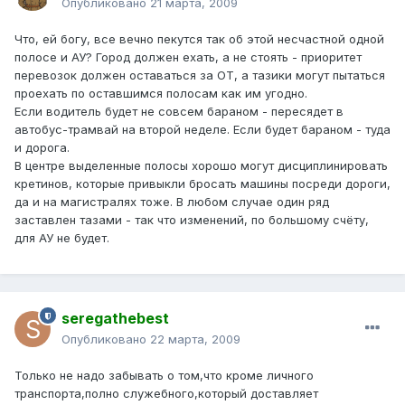
Опубликовано
21 марта, 2009
Что, ей богу, все вечно пекутся так об этой несчастной одной
полосе и АУ? Город должен ехать, а не стоять - приоритет
перевозок должен оставаться за ОТ, а тазики могут пытаться
проехать по оставшимся полосам как им угодно.
Если водитель будет не совсем бараном - пересядет в
автобус-трамвай на второй неделе. Если будет бараном - туда
и дорога.
В центре выделенные полосы хорошо могут дисциплинировать
кретинов, которые привыкли бросать машины посреди дороги,
да и на магистралях тоже. В любом случае один ряд
заставлен тазами - так что изменений, по большому счёту,
для АУ не будет.
seregathebest
Опубликовано
22 марта, 2009
Только не надо забывать о том,что кроме личного
транспорта,полно служебного,который доставляет