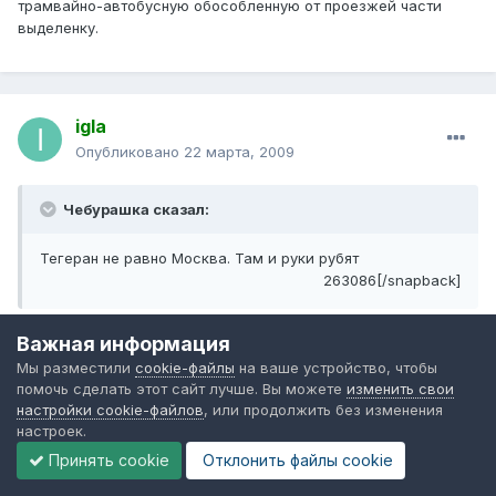
трамвайно-автобусную обособленную от проезжей части
выделенку.
igla
Опубликовано
22 марта, 2009
Чебурашка сказал:
Тегеран не равно Москва. Там и руки рубят
263086[/snapback]
руки там не рубят. если только вешают. Но у нас вот недавно
Важная информация
в последнем регионе РФ (Чечне) заработали суды присяжных.
Значит, мораторий на смертную казнь закончился. и можно
Мы разместили
cookie-файлы
на ваше устройство, чтобы
начать её широко применять в судебной практике.
помочь сделать этот сайт лучше. Вы можете
изменить свои
настройки cookie-файлов
, или продолжить без изменения
Чебурашка сказал:
настроек.
Принять cookie
Отклонить файлы сookie
Ты представляешь сколько надо вложить в
строительство таких полос? Оборудовать остановки и