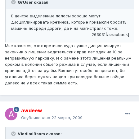
GrUser сказал:
В центре выделенные полосы хорошо могут
дисциплинировать кретинов, которые привыкли бросать
машины посреди дороги, да и на магистралях тоже.
263031[/snapback]
Мне кажется, этих кретинов куда лучше дисциплинирует
закончик о лишении водительских прав лет эдак на 10 за
неправильную парковку. И о замене этого лишения реальным
сроком в колонии общего режима в случае, если лишённый
прав попадётся за рулём. Взятки тут особо не прокатят, бо
уголовка берет суммы на два-три порядка больше гайцов -
далеко не у всех такая сумма есть.
awdeew
Опубликовано
22 марта, 2009
VladimiRsam сказал: