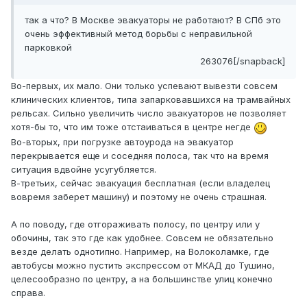
так а что? В Москве эвакуаторы не работают? В СПб это
очень эффективный метод борьбы с неправильной
парковкой
263076[/snapback]
Во-первых, их мало. Они только успевают вывезти совсем
клинических клиентов, типа запарковавшихся на трамвайных
рельсах. Сильно увеличить число эвакуаторов не позволяет
хотя-бы то, что им тоже отстаиваться в центре негде
Во-вторых, при погрузке автоурода на эвакуатор
перекрывается еще и соседняя полоса, так что на время
ситуация вдвойне усугубляется.
В-третьих, сейчас эвакуация бесплатная (если владелец
вовремя заберет машину) и поэтому не очень страшная.
А по поводу, где отгораживать полосу, по центру или у
обочины, так это где как удобнее. Совсем не обязательно
везде делать однотипно. Например, на Волоколамке, где
автобусы можно пустить экспрессом от МКАД до Тушино,
целесообразно по центру, а на большинстве улиц конечно
справа.