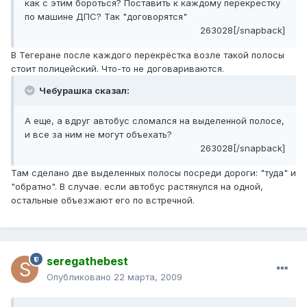
как с этим бороться? Поставить к каждому перекрестку
по машине ДПС? Так "договорятся"
263028[/snapback]
В Тегеране после каждого перекрёстка возле такой полосы
стоит полицейский. Что-то не договариваются.
Чебурашка сказал:
А еще, а вдруг автобус сломался на выделенной полосе,
и все за ним не могут объехать?
263028[/snapback]
Там сделано две выделенных полосы посреди дороги: "туда" и
"обратно". В случае. если автобус растянулся на одной,
остальные объезжают его по встречной.
seregathebest
Опубликовано
22 марта, 2009