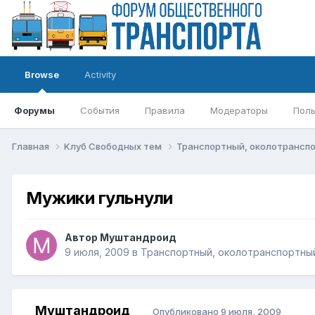
Browse
Activity
Форумы
События
Правила
Модераторы
Поль
Главная
Kлуб Свободных тем
Транспортный, околотрансп
Мужики гульнули
Автор
Муштандроид
9 июля, 2009
в
Транспортный, околотранспортный
Муштандроид
Опубликовано
9 июля, 2009