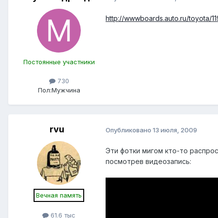
http://wwwboards.auto.ru/toyota/1
Постоянные участники
730
Пол:
Мужчина
rvu
Опубликовано
13 июля, 2009
Эти фотки мигом кто-то распро
посмотрев видеозапись:
Вечная память
61.6 тыс