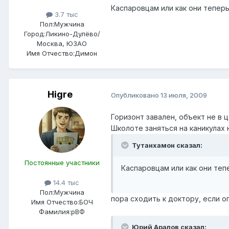
Каспаровцам или как они теперь
3.7 тыс
Пол:
Мужчина
Город:
Ликино-Дулёво/
Москва, ЮЗАО
Имя Отчество:
Димон
Higre
Опубликовано
13 июля, 2009
Горизонт завален, объект не в 
Школоте заняться на каникулах 
Тутанхамон сказал:
Постоянные участники
Каспаровцам или как они теп
14.4 тыс
Пол:
Мужчина
пора сходить к доктору, если о
Имя Отчество:
БОЧ
Фамилия:
рВФ
Юрий Аралов сказал: