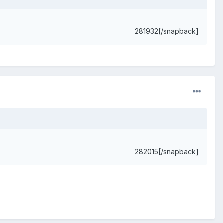
281932[/snapback]
282015[/snapback]