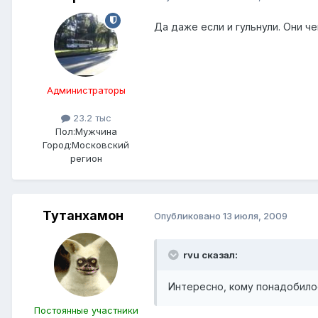
Да даже если и гульнули. Они ч
Администраторы
23.2 тыс
Пол:
Мужчина
Город:
Московский
регион
Тутанхамон
Опубликовано
13 июля, 2009
rvu сказал:
Интересно, кому понадобило
Постоянные участники