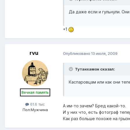
Да даже если и гульнули. Они
+1
rvu
Опубликовано
13 июля, 2009
Тутанхамон сказал:
Каспаровцам или как они теп
Вечная память
61.6 тыс
А им-то зачем? Бред какой-то.
Пол:
Мужчина
И у них что, есть фотограф теп
Как раз больше похоже на грызн