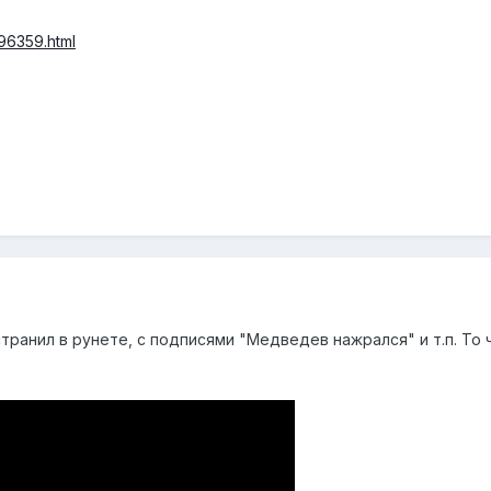
196359.html
странил в рунете, с подписями "Медведев нажрался" и т.п. 