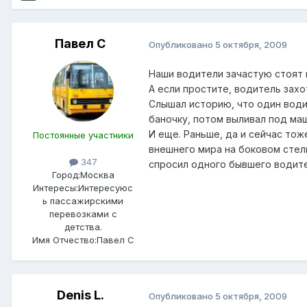
Павел С
Опубликовано
5 октября, 2009
Наши водители зачастую стоят в
А если простите, водитель захо
Слышал историю, что один водит
баночку, потом выливал под ма
И еще. Раньше, да и сейчас тож
Постоянные участники
внешнего мира на боковом стелк
347
спросил одного бывшего водите
Город:
Москва
Интересы:
Интересуюс
ь пассажирскими
перевозками с
детства.
Имя Отчество:
Павел С
Denis L.
Опубликовано
5 октября, 2009