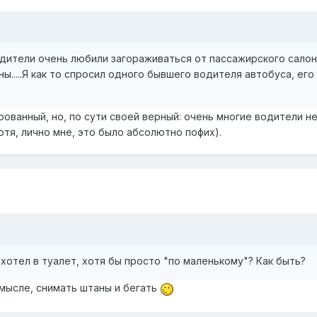
одители очень любили загораживаться от пассажирского салона
ны.....Я как то спросил одного бывшего водителя автобуса, ег
рованный, но, по сути своей верный: очень многие водители н
отя, лично мне, это было абсолютно пофих).
ахотел в туалет, хотя бы просто "по маленькому"? Как быть?
смысле, снимать штаны и бегать