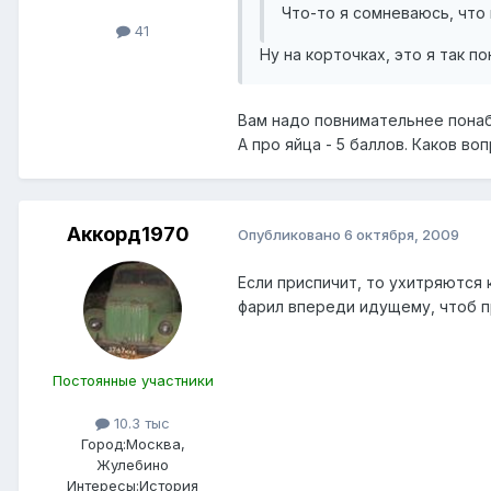
Что-то я сомневаюсь, что
41
Ну на корточках, это я так п
Вам надо повнимательнее понабл
А про яйца - 5 баллов. Каков вопр
Аккорд1970
Опубликовано
6 октября, 2009
Если приспичит, то ухитряются 
фарил впереди идущему, чтоб п
Постоянные участники
10.3 тыс
Город:
Москва,
Жулебино
Интересы:
История