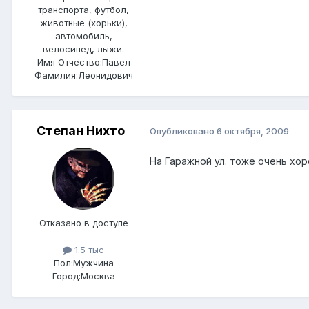
транспорта, футбол,
животные (хорьки),
автомобиль,
велосипед, лыжи.
Имя Отчество:
Павел
Фамилия:
Леонидович
Степан Нихто
Опубликовано
6 октября, 2009
На Гаражной ул. тоже очень хо
Отказано в доступе
1.5 тыс
Пол:
Мужчина
Город:
Москва