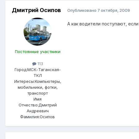
Дмитрий Осипов
Опубликовано
7 октября, 2009
А как водители поступают, есл
Постоянные участники
113
Город:
МСК-Таганская-
ТКЛ
Интересы:
Компьютеры,
мобильники, фотки,
транспорт
Имя
Отчество:
Дмитрий
Андреевич
Фамилия:
Осипов