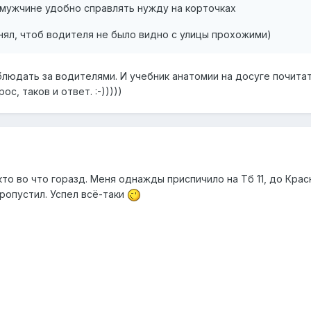
 мужчине удобно справлять нужду на корточках
онял, чтоб водителя не было видно с улицы прохожими)
юдать за водителями. И учебник анатомии на досуге почитать.
ос, таков и ответ. :-)))))
кто во что горазд. Меня однажды приспичило на Тб 11, до Кра
ропустил. Успел всё-таки