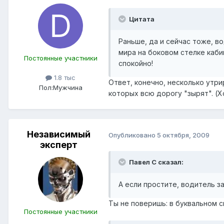
Цитата
Раньше, да и сейчас тоже, в
мира на боковом стелке каби
Постоянные участники
спокойно!
1.8 тыс
Ответ, конечно, несколько утри
Пол:
Мужчина
которых всю дорогу "зырят". (Х
Независимый
Опубликовано
5 октября, 2009
эксперт
Павел С сказал:
А если простите, водитель з
Ты не поверишь: в буквальном 
Постоянные участники