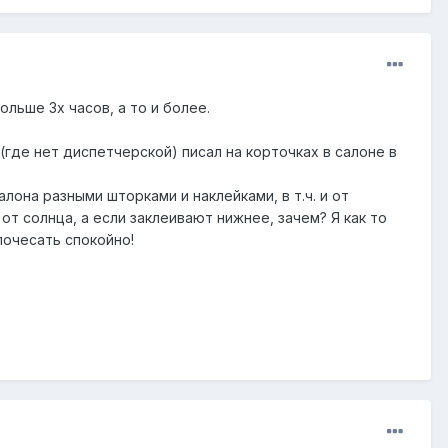
льше 3х часов, а то и более.
(где нет диспетчерской) писал на корточках в салоне в
лона разными шторками и наклейками, в т.ч. и от
от солнца, а если заклеивают нижнее, зачем? Я как то
почесать спокойно!