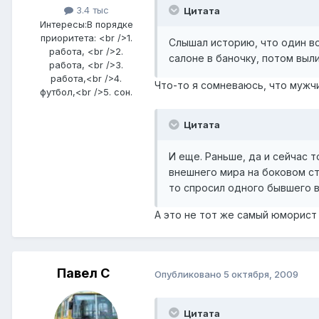
3.4 тыс
Цитата
Интересы:
В порядке
приоритета: <br />1.
Слышал историю, что один во
работа, <br />2.
салоне в баночку, потом выл
работа, <br />3.
работа,<br />4.
Что-то я сомневаюсь, что мужч
футбол,<br />5. сон.
Цитата
И еще. Раньше, да и сейчас 
внешнего мира на боковом сте
то спросил одного бывшего в
А это не тот же самый юморист
Павел С
Опубликовано
5 октября, 2009
Цитата