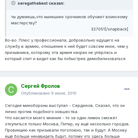
seregathebest сказал:
ты думаешь,что нынешних срочников обучают воинскому
мастерству?
327051[/snapback]
Во-во. Плюс у профессионала, добровольно идущего на
службу в армию, отношение к ней будет совсем иное, чем у
призывника, которому эта армия нахрен не упёрлась и
который спит и видит как бы побыстрее демобилизоваться.
Сергей Фролов
Опубликовано
9 июня, 2010
Сегодня минобороны выступал - Сердюков. Сказал, что он
лично против подобного новшества.
Что касается моего мнения - то за один лимон сможет
откупиться только Москва, Питер, ну ещё несколько городов.
Провинцию как призывали поголовно, так и будут. А Москву
ещё больше ненавидеть будут, потому что здесь больше