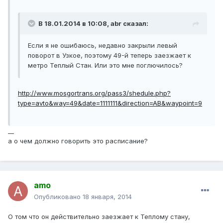
В 18.01.2014 в 10:08, abr сказал:
Если я не ошибаюсь, недавно закрыли левый
поворот в Узкое, поэтому 49-й теперь заезжает к
метро Теплый Стан. Или это мне поглючилось?
http://www.mosgortrans.org/pass3/shedule.php?
type=avto&way=49&date=1111111&direction=AB&waypoint=9
__
а о чем должно говорить это расписание?
amo
Опубликовано
18 января, 2014
О том что он действительно заезжает к Теплому стану,