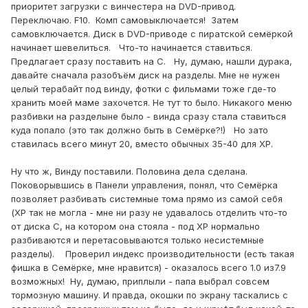
приоритет загрузки с винчестера на DVD-привод.
Переключаю. F10. Комп самовыключается! Затем
самовключается. Диск в DVD-приводе с пиратской семёркой
начинает шевелиться. Что-то начинается ставиться.
Предлагает сразу поставить на С. Ну, думаю, нашли дурака,
давайте сначала разобъём диск на разделы. Мне не нужен
целый терабайт под винду, фотки с фильмами тоже где-то
хранить моей маме захочется. Не тут то было. Никакого меню
разбивки на разделыне было - винда сразу стала ставиться
куда попало (это так должно быть в Семёрке?!) Но зато
ставилась всего минут 20, вместо обычных 35-40 для ХР.
Ну что ж, Винду поставили. Половина дела сделана.
Поковорывшись в Панели управления, понял, что Семёрка
позволяет разбивать системные тома прямо из самой себя
(ХР так не могла - мне ни разу не удавалось отделить что-то
от диска С, на котором она стояла - под ХР нормально
разбиваются и перетасовываются только несистемные
разделы). Проверил индекс производительности (есть такая
фишка в Семёрке, мне нравится) - оказалось всего 1.0 из7.9
возможных! Ну, думаю, приплыли - папа выбрал совсем
тормозную машину. И правда, окошки по экрану таскались с