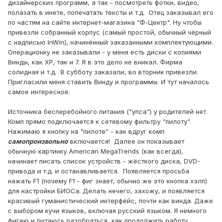
дизайнерских программ, а так - посмотреть фотки, видео,
полазать в инете, попечатать тексты и т.д. Отец заказывал его
по частям на сайте интернет-магазина "Ф-Центр". Ну чтобы
привезли собранный корпус (самый простой, обычный чёрный
с надписью InWin), начинённый заказанными комплектующими.
Операционку не заказывали - у меня есть диски с копиями
Винды, как ХР, так и 7. Я в это дело не вникал. Фирма
солидная и т.д. В субботу заказали, во вторник привезли.
Пригласили меня ставить Винду и программы. И тут началось
самое интересное.
Источника бесперебойного питания ("упса") у родителей нет.
Комп прямо подключается к сетевому фильтру "пилоту".
Нажимаю я кнопку на "пилоте" - как вдруг комп
самопроизвольно
включается! Далее он показывает
обычную картинку American MegaTrends (как всегда),
начинает писать список устройств - жёсткого диска, DVD-
привода и т.д. и останавливается. Появляется просьба
нажать F1 (почему F1 - фиг знает, обычно же это кнопка хэлп)
для настройки БИОСа. Делать нечего, захожу, и появляется
красивый гуманистический интерфейс, почти как винда. Даже
с выбором кучи языков, включая русский языком. Я немного
фигею и пытаюсь разобраться, как продолжить работу.