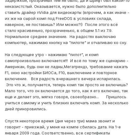
задержкой, прозрачных тем не было, да и шрифт был какой-то
неказистстый. Оказывается, нужно было дополнительно
ставить драйер nVidia для видеокарты (впрочем, а как иначе -
их же на сырой комп под FreeDOS в условиях склада,
наверное, не поставишь? Или можно?!) После этого всё
стало красивенько, прозрачненько, в общем 5.1 из 7.9.
Нормальное среднее значение. На радостях выключаю
компьютер, нажимаю кнопку на "пилоте" и отчаливаю ко сну.
На следующее утро - нажимаю "пилот", и комп
самопроизвольно включается!!! И всё по тому же сценарию -
Американ, будь они не ладны,Мегатрендз, требование нажать
F1, окно настройки БИОСа, F10, выключение и повторное
включение. Вся радость вчерашнего вечера испарилась.
Это что ж, получается, теперь комп так просто не включишь?
Мало того, что он включается до того, как я его включаю, так
еще и делает это, мягко говоря, своеобразно... Пришлось
учиться самому и учить близких включать комп. За несколько
дней приноровились.
Спустя некоторое время (дня через три) мама звонит и
говорит - приезжай, у меня на компе сбилась дата. На 1-е
января 2009 года. Соответственно, все сертификаты