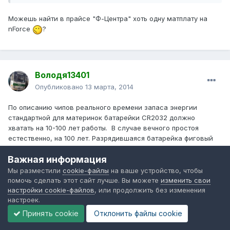
Можешь найти в прайсе "Ф-Центра" хоть одну матплату на
nForce
?
Володя13401
Опубликовано
13 марта, 2014
По описанию чипов реального времени запаса энергии
стандартной для материнок батарейки CR2032 должно
хватать на 10-100 лет работы. В случае вечного простоя
естественно, на 100 лет. Разрядившаяся батарейка фиговый
признак.
Важная информация
Настройка биоса при смене процессора - явление
Мы разместили
cookie-файлы
на ваше устройство, чтобы
нормальное. Так же, требование зайти в биос при севшей
помочь сделать этот сайт лучше. Вы можете
изменить свои
батарейке - тоже.
настройки cookie-файлов
, или продолжить без изменения
настроек.
Компы собираю только в Форум3, только из материнок и
Принять cookie
Отклонить файлы сookie
видеокарт ASUS и только из оперативки и процессоров AMD.