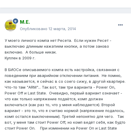
М.Е.
Опубликовано
12 марта, 2014
У моего личного компа нет Ресета. Если нужен Ресет -
выключаю длинным нажатием кнопки, а потом заново
включаю. А больше никак.
Куплен в 2009 г.
В БИОСе описываемого компа есть настройка, связанная с
поведением при аварийном отключении питания. Не помню,
как называется, я сейчас в со соего сижу, в другой квартире.
Что-то там "ARM"... Так вот, там три варианта - Power On,
Power Off и Last State. Очевидно, первый вариант означает -
что как только напряжение подаётся, комп должен
включаться (как раз то, что у меня наблюдается). Второй
вариант - это то, что я считаю нормой (напряжение подалось,
комп остался выключенным). Третий непонятно для чего. Так
вот, у меня там стоит Power Off, но комп ведёт себя, как будто
стоит Power On. При изменении на Power On и Last State