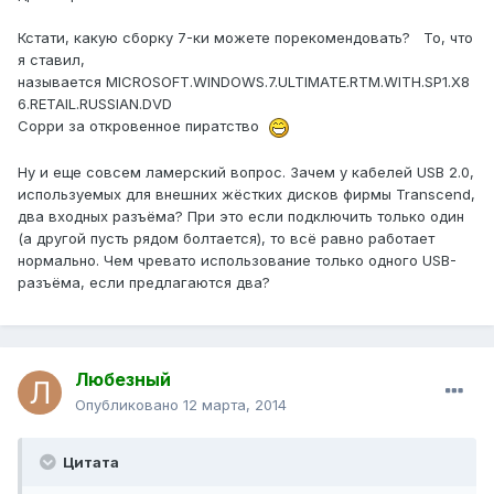
Кстати, какую сборку 7-ки можете порекомендовать? То, что
я ставил,
называется MICROSOFT.WINDOWS.7.ULTIMATE.RTM.WITH.SP1.X8
6.RETAIL.RUSSIAN.DVD
Сорри за откровенное пиратство
Ну и еще совсем ламерский вопрос. Зачем у кабелей USB 2.0,
используемых для внешних жёстких дисков фирмы Transcend,
два входных разъёма? При это если подключить только один
(а другой пусть рядом болтается), то всё равно работает
нормально. Чем чревато использование только одного USB-
разъёма, если предлагаются два?
Любезный
Опубликовано
12 марта, 2014
Цитата