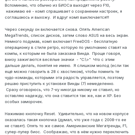
Вспоминаю, что обычно из БИОСа выходят через F10,
нажимаю её - комп спрашивает о сохранении настроек, я
соглашаюсь и выхожу. И вдруг комп выключается!!!
Через секунду он включается снова. Опять American
MegaTrends, список дисков, затем слово ASUS на весь экран.
Немного подумав, комп включает FreeDOS - бесплатную
операционку в стиле ретро, которую по умолчанию ставят на
компы, к которым не была заказана Винда. Проще говоря,
внизу зажигаются весёлые значки - "С:\>" Что с этим
дальше делать, понятия не имею. Я слишком молод (если так
ещё можно говорить в 28 с хвостиком), чтобы помнить те
чудо-команды, которыми эта радость управляется, поэтому
решаю приступить к установке Винды (7) немеделенно.
Сразу оговорюсь, что 7-ку никогда никому не ставил, но
оставляю надежду, что она ставится так же, как и ХР. Без
особых заморочек.
Нажимаю кнопочку Reset. Удивительно, что на новом корпусе
оказалась такая кнопочка (думал, что уже года с 2008-го ее
не ставят). Опять то же самое. Американские Мегатренды, F1,
супер-пупер биос. Соображаю, что в нём нужно переключить