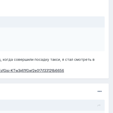
, когда совершили посадку такси, я стал смотреть в
sfGisi-KTw3ij61fGw!2e0!7i13312!8i6656