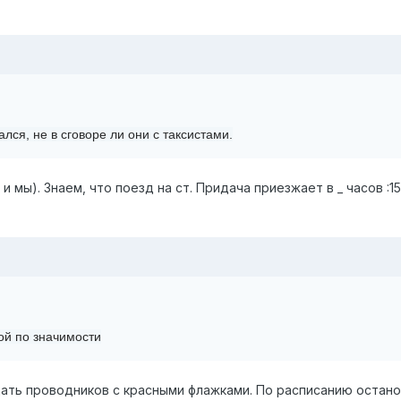
ся, не в сговоре ли они с таксистами.
и мы). Знаем, что поезд на ст. Придача приезжает в _ часов :1
рой по значимости
ать проводников с красными флажками. По расписанию останов