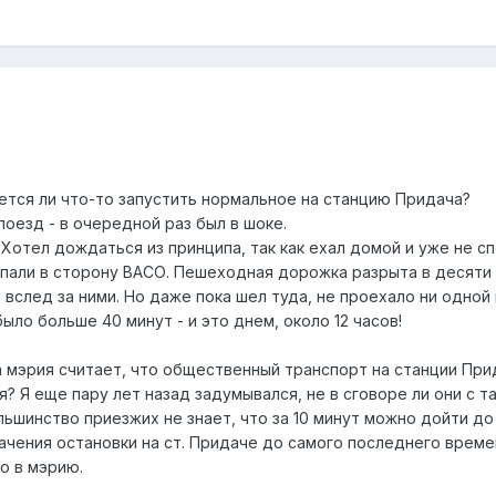
уется ли что-то запустить нормальное на станцию Придача?
поезд - в очередной раз был в шоке.
 Хотел дождаться из принципа, так как ехал домой и уже не с
пали в сторону ВАСО. Пешеходная дорожка разрыта в десяти 
 вслед за ними. Но даже пока шел туда, не проехало ни одной
ыло больше 40 минут - и это днем, около 12 часов!
а мэрия считает, что общественный транспорт на станции Пр
я? Я еще пару лет назад задумывался, не в сговоре ли они с т
ьшинство приезжих не знает, что за 10 минут можно дойти до
начения остановки на ст. Придаче до самого последнего врем
мо в мэрию.