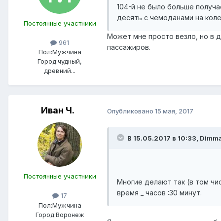
104-й не было больше получа
десять с чемоданами на коле
Постоянные участники
Может мне просто везло, но в 
961
пассажиров.
Пол:
Мужчина
Город:
чудный,
древний...
Иван Ч.
Опубликовано
15 мая, 2017
В 15.05.2017 в 10:33, Dimm
Постоянные участники
Многие делают так (в том чис
время _ часов :30 минут.
17
Пол:
Мужчина
Город:
Воронеж