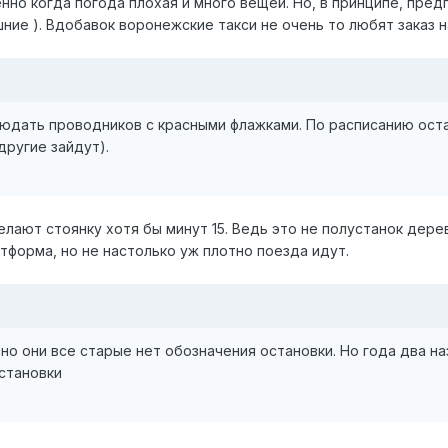
енно когда погода плохая и много вещей. Но, в принципе, пр
шние ). Вдобавок воронежские такси не очень то любят заказ 
юдать проводников с красными флажками. По расписанию остан
другие зайдут).
елают стоянку хотя бы минут 15. Ведь это не полустанок дере
атформа, но не настолько уж плотно поезда идут.
но они все старые нет обозначения остановки. Но года два на
остановки