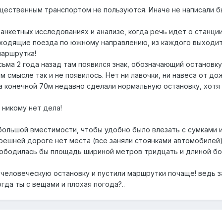
ественным транспортом не пользуются. Иначе не написали б
анкетных исследованиях и анализе, когда речь идет о станци
ходящие поезда по южному направлению, из каждого выходит ч
маршрутка!
сьма 2 года назад там появился знак, обозначающий остановку
м смысле так и не появилось. Нет ни лавочки, ни навеса от до
а конечной 70м недавно сделали нормальную остановку, хотя 
никому нет дела!
большой вместимости, чтобы удобно было влезать с сумками 
ерешней дороге нет места (все заняли стоянками автомобилей
вободилась бы площадь шириной метров тридцать и длиной б
и человеческую остановку и пустили маршрутки почаще! ведь 
огда ты с вещами и плохая погода?..