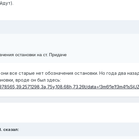
йдут).
ачения остановки на ст. Придаче
 они все старые нет обозначения остановки. Но года два назад
ановки, вроде он был здесь:
378565,39.2571298,3a,75y,108.68h,73.26t/data=!3m6!1e1!3m4!1sSjUZ
. сказал: