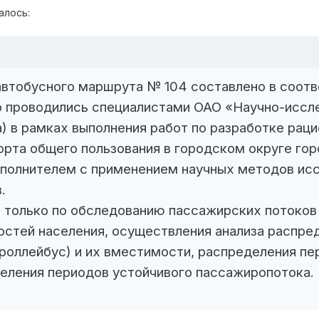
алось:
автобусного маршрута № 104 составлено в соот
о проводились специалистами ОАО «Научно-иссл
а) в рамках выполнения работ по разработке ра
рта общего пользования в городском округе го
сполнителем с применением научных методов ис
.
е только по обследованию пассажирских потоков
остей населения, осуществления анализа распре
троллейбус) и их вместимости, распределения п
еления периодов устойчивого пассажиропотока.