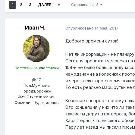
1
2
3
ДАЛЕЕ
Страница 1 из 3
Иван Ч.
Опубликовано
14 мая, 2017
Доброго времени суток!
Нет ли информации - не планир
Сегодня провожал человека на 
104-й не было больше получаса.
Постоянные участники
чемоданами на колесиках прото
17
я через некоторое время пошел
Пол:
Мужчина
То есть реально маршрутки не б
Город:
Воронеж
Имя Отчество:
Иван
Возникает вопрос - почему наш
Фамилия:
Чудотворцев
Это концепция у них что ли така
таксисты дерут втридорога, бол
Характерно, что никакого обоз
Пару лет назад мы писали пись