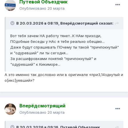
Путевой Объездчик
Опубликовано
20 марта
В 20.03.2026 в 08:19,
Вперёдсмотрящий
сказал:
Вот тебя зачем НА работу тянет...К НАм приходи,
ПОдобные беседы у НАс я тебе реально обещаю...
Даже будут спрашивать ПОчему ты такой "причпокнутый"
и "одуревший" ли ты сегодня...
За расшифровками понятий "причпокнутый" и
"одуревший" к Кикиморе...
А это именно так дословно или в оригинале «при3,14зднутый и
о[икс]уевший»?
Вперёдсмотрящий
Опубликовано
20 марта
В 20.03.2026 в 09:16,
Путевой Объездчик