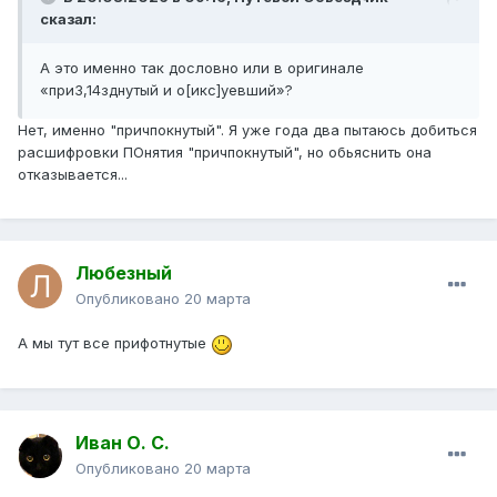
сказал:
А это именно так дословно или в оригинале
«при3,14зднутый и о[икс]уевший»?
Нет, именно "причпокнутый". Я уже года два пытаюсь добиться
расшифровки ПОнятия "причпокнутый", но обьяснить она
отказывается...
Любезный
Опубликовано
20 марта
А мы тут все прифотнутые
Иван О. С.
Опубликовано
20 марта