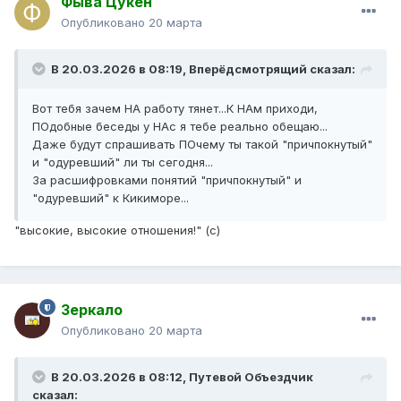
Фыва Цукен
Опубликовано
20 марта
В 20.03.2026 в 08:19,
Вперёдсмотрящий
сказал:
Вот тебя зачем НА работу тянет...К НАм приходи,
ПОдобные беседы у НАс я тебе реально обещаю...
Даже будут спрашивать ПОчему ты такой "причпокнутый"
и "одуревший" ли ты сегодня...
За расшифровками понятий "причпокнутый" и
"одуревший" к Кикиморе...
"высокие, высокие отношения!" (с)
Зеркало
Опубликовано
20 марта
В 20.03.2026 в 08:12,
Путевой Объездчик
сказал: