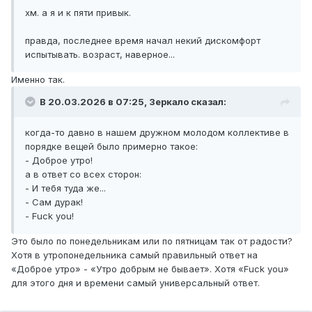
хм. а я и к пяти привык.
правда, последнее время начал некий дискомфорт
испытывать. возраст, наверное...
Именно так.
В 20.03.2026 в 07:25,
Зеркало
сказал:
когда-то давно в нашем дружном молодом коллективе в
порядке вещей было примерно такое:
- Доброе утро!
а в ответ со всех сторон:
- И тебя туда же...
- Сам дурак!
- Fuck you!
Это было по понедельникам или по пятницам так от радости?
Хотя в утропонедельника самый правильный ответ на
«Доброе утро» - «Утро добрым не бывает». Хотя «Fuck you»
для этого дня и времени самый универсальный ответ.