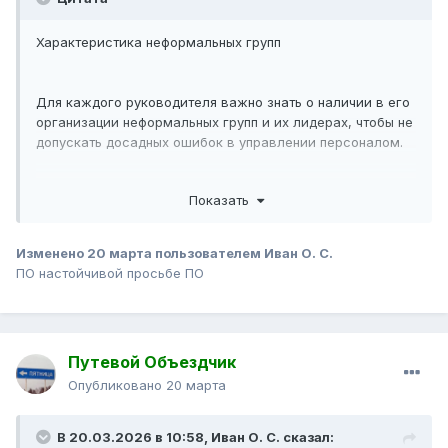
Характеристика неформальных групп
Для каждого руководителя важно знать о наличии в его
организации неформальных групп и их лидерах, чтобы не
допускать досадных ошибок в управлении персоналом.
В коллективе выделяется три вида групп: учебно-
Показать
карьеристская, культурно-развлекательная и
алкогольно-сексуальная.
Изменено
20 марта
пользователем Иван О. С.
Учебно-карьеристская группа
ПО настойчивой просьбе ПО
В нее входят специалисты, которые обладают
амбициями и стремятся к развитию и росту в
профессии. В студенческие годы такие люди посещали
Путевой Объездчик
все лекции и семинары, боясь что-то упустить. Они
гонятся за знаниями, мечтают занять свою нишу в науке
Опубликовано
20 марта
или другой области.
В 20.03.2026 в 10:58,
Иван О. С.
сказал:
Карьеристы могут могут занимать как низкие, так и