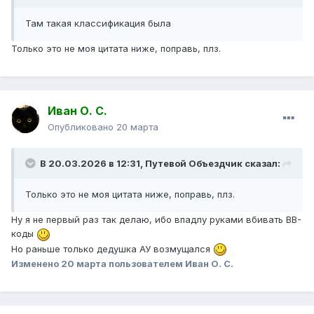
высокие должности. Главная их особенность- жажда
Там такая классификация была
знаний – они всегда учатся, читают, стараются
тренировать мышление.С учебно-карьеристской группой
Только это не моя цитата ниже, поправь, плз.
легко тем руководителям, которые сами развиваются и
растут. Консервативному же руководителю сложно
ладить с представителями этой группы, тем более, что
карьеристы всегда стараются занимать место выше.
Иван О. С.
Культурно-развлекательная группа
Опубликовано
20 марта
В культурно-развлекательную группу входят те
В 20.03.2026 в 12:31,
Путевой Объездчик
сказал:
работники, которые уже остановились в своем
профессиональном развитии и имеют больший интерес
за пределами работы – это либо другие проекты, либо
Только это не моя цитата ниже, поправь, плз.
увлечения, занятие домашним хозяйством. Такие
Ну я не первый раз так делаю, ибо впадлу руками вбивать BB-
работники выполняют поставленные задачи от и до, у них
коды
нет мотивации стараться сделать лучше или больше.
Но раньше только дедушка АУ возмущался
Алкогольно-сексуальная группа
Изменено
20 марта
пользователем Иван О. С.
Такая группа наиболее проблематична для любого
руководителя. Полезно знать разновидности этих групп: