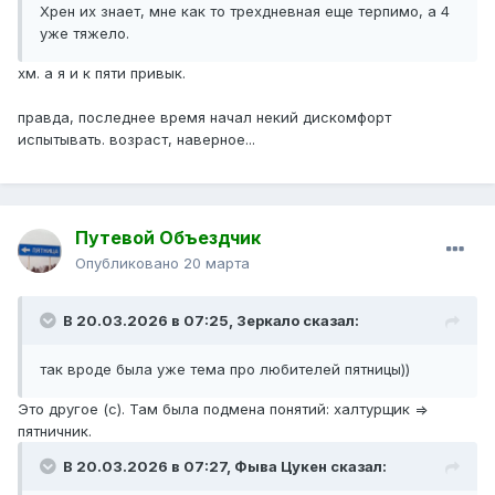
Хрен их знает, мне как то трехдневная еще терпимо, а 4
уже тяжело.
хм. а я и к пяти привык.
правда, последнее время начал некий дискомфорт
испытывать. возраст, наверное...
Путевой Объездчик
Опубликовано
20 марта
В 20.03.2026 в 07:25,
Зеркало
сказал:
так вроде была уже тема про любителей пятницы))
Это другое (с). Там была подмена понятий: халтурщик =>
пятничник.
В 20.03.2026 в 07:27,
Фыва Цукен
сказал: