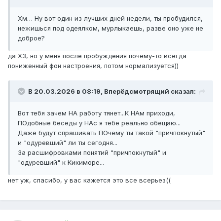
Хм… Ну вот один из лучших дней недели, ты пробудился,
нежишься под одеялком, мурлыкаешь, разве оно уже не
доброе?
да ХЗ, но у меня после пробуждения почему-то всегда
пониженный фон настроения, потом нормализуется))
В 20.03.2026 в 08:19,
Вперёдсмотрящий
сказал:
Вот тебя зачем НА работу тянет...К НАм приходи,
ПОдобные беседы у НАс я тебе реально обещаю...
Даже будут спрашивать ПОчему ты такой "причпокнутый"
и "одуревший" ли ты сегодня...
За расшифровками понятий "причпокнутый" и
"одуревший" к Кикиморе...
нет уж, спасибо, у вас кажется это все всерьез((