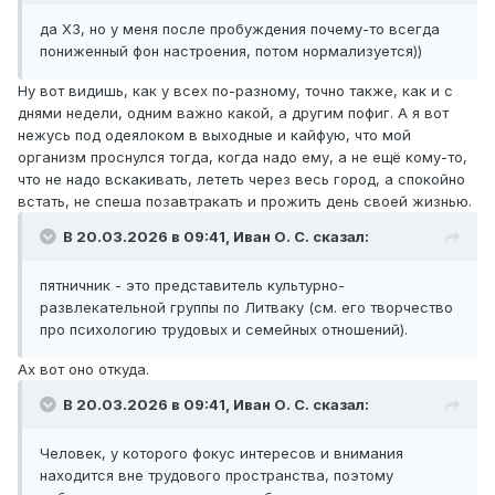
да ХЗ, но у меня после пробуждения почему-то всегда
пониженный фон настроения, потом нормализуется))
Ну вот видишь, как у всех по-разному, точно также, как и с
днями недели, одним важно какой, а другим пофиг. А я вот
нежусь под одеялоком в выходные и кайфую, что мой
организм проснулся тогда, когда надо ему, а не ещё кому-то,
что не надо вскакивать, лететь через весь город, а спокойно
встать, не спеша позавтракать и прожить день своей жизнью.
В 20.03.2026 в 09:41,
Иван О. С.
сказал:
пятничник - это представитель культурно-
развлекательной группы по Литваку (см. его творчество
про психологию трудовых и семейных отношений).
Ах вот оно откуда.
В 20.03.2026 в 09:41,
Иван О. С.
сказал:
Человек, у которого фокус интересов и внимания
находится вне трудового пространства, поэтому