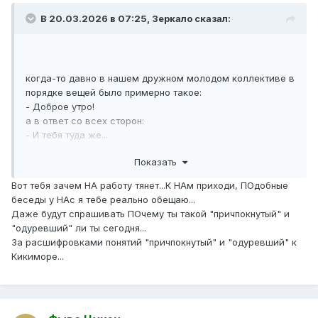
В 20.03.2026 в 07:25,
Зеркало
сказал:
когда-то давно в нашем дружном молодом коллективе в
порядке вещей было примерно такое:
- Доброе утро!
а в ответ со всех сторон:
- И тебя туда же...
- Сам дурак!
Показать
- Fuck you!
и никто не обижался))
Вот тебя зачем НА работу тянет...К НАм приходи, ПОдобные
беседы у НАс я тебе реально обещаю...
Даже будут спрашивать ПОчему ты такой "причпокнутый" и
"одуревший" ли ты сегодня...
За расшифровками понятий "причпокнутый" и "одуревший" к
Кикиморе...