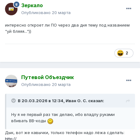
Зеркало
- Группа формируется на предприятии – в бригаде, в
Опубликовано
20 марта
коллективе. Такая группа имеет своего лидера, не
совпадающего с официальным, который может быть
интересно откроет ли ПО через два дня тему под названием
либо позитивным, либо негативным. Позитивный лидер
"уй бляяя..."))
не высказывает недовольство против начальства, а
выпивает группа только в нерабочие часы. Негативный
лидер может быть недоволен руководителем и
настраивать группу против него.
2
- Группа может формироваться по району жительства,
она будет состоять из друзей, соседей и знакомых,
которые собираются, чтобы разрядиться, отдохнуть от
Путевой Объездчик
работы, на которой нельзя пить.
- Алкогольная семейная группа спивается очень быстро.
Опубликовано
20 марта
- Группа знакомых, объединенных общим интересом. В
таких преалкогольных группах собираются сначала
В 20.03.2026 в 12:34,
Иван О. С.
сказал:
поиграть в шашки, домино, вместе посмотреть матч, но
постепенно все спиваются.
Ну я не первый раз так делаю, ибо впадлу руками
вбивать BB-коды
Дык, вот же кавычки, только телефон надо лёжа сделать:
http://