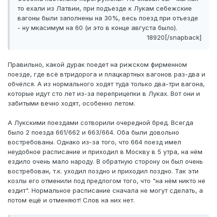
то ехали из Латвии, при подъезде к Лукам себежские
вагоны были заполнены на 30%, весь поезд при отъезде
- ну мкасимум на 60 (и это в конце августа было).
18920[/snapback]
Правильно, какой дурак поедет на рижском фирменном
поезде, где всё втридорога и плацкартных вагонов раз-два и
обчёлся. А из нормального ходят туда только два-три вагона,
которые идут сто лет из-за переприцепки в Луках. Вот они и
забитыми вечно ходят, особенно летом.
А Лукскими поездами сотворили очередной бред. Всегда
было 2 поезда 661/662 и 663/664. Оба были довольно
востребованы. Однако из-за того, что 664 поезд имел
неудобное расписание и приходил в Москву в 5 утра, на нём
ездило очень мало народу. В обратную сторону он был очень
востребован, т.к. уходил поздно и приходил поздно. Так эти
козлы его отменили под предлогом того, что "на нём никто не
ездит". Нормальное расписание сначала не могут сделать, а
потом ещё и отменяют! Слов на них нет.