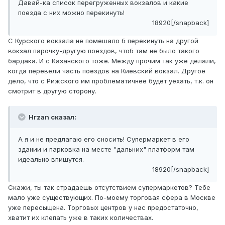
Давай-ка список перегруженных вокзалов и какие
поезда с них можно перекинуть!
18920[/snapback]
С Курского вокзала не помешало б перекинуть на другой
вокзал парочку-другую поездов, чтоб там не было такого
бардака. И с Казанского тоже. Между прочим так уже делали,
когда перевели часть поездов на Киевский вокзал. Другое
дело, что с Рижского им проблематичнее будет уехать, т.к. он
смотрит в другую сторону.
Hrzan сказал:
А я и не предлагаю его сносить! Супермаркет в его
здании и парковка на месте "дальних" платформ там
идеально впишутся.
18920[/snapback]
Скажи, ты так страдаешь отсутствием супермаркетов? Тебе
мало уже существующих. По-моему торговая сфера в Москве
уже пересыщена. Торговых центров у нас предостаточно,
хватит их клепать уже в таких количествах.