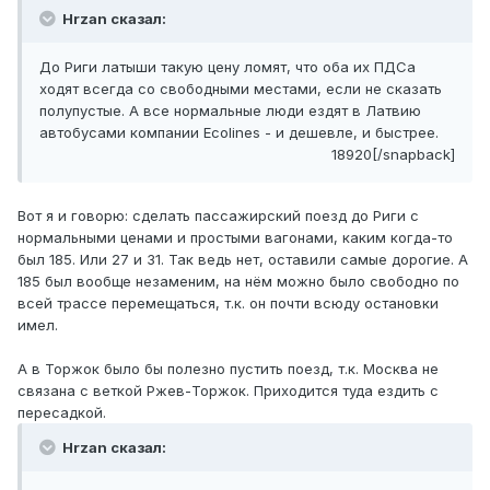
Hrzan сказал:
До Риги латыши такую цену ломят, что оба их ПДСа
ходят всегда со свободными местами, если не сказать
полупустые. А все нормальные люди ездят в Латвию
автобусами компании Ecolines - и дешевле, и быстрее.
18920[/snapback]
Вот я и говорю: сделать пассажирский поезд до Риги с
нормальными ценами и простыми вагонами, каким когда-то
был 185. Или 27 и 31. Так ведь нет, оставили самые дорогие. А
185 был вообще незаменим, на нём можно было свободно по
всей трассе перемещаться, т.к. он почти всюду остановки
имел.
А в Торжок было бы полезно пустить поезд, т.к. Москва не
связана с веткой Ржев-Торжок. Приходится туда ездить с
пересадкой.
Hrzan сказал: