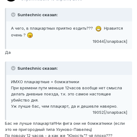
Suntechnic сказал:
А чего, в плацкартных приятно ездить???
Нравится
очень ?
19044[/snapback]
Да
Suntechnic сказал:
ИМХО плацкартные = бомжатники
При времени пути меньше 12часов вообще нет смысла
делать дневные поезда, т.к. это самое настоящее
убийство дня.
Уж лучше бас, чем плацкарт, да и дешевле наверно.
19052[/snapback]
Бас не лучше плацкарта!!!Ни фига они не бомжатники (если
это не пригородный типа Узуново-Павелец)
По поводу 12 часов - а как же "Юность"? чё плохо???