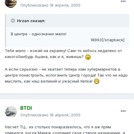
Опубликовано
18 апреля, 2005
Hrzan сказал:
В центре - однозначно мало!
18993[/snapback]
Тебе мало - езжай на окраину! Сам-то небось недалеко от
какого0нибудь Ашана, как и я, живешь?
А если серьезно - не хватает теперь нам зупермаркетов в
центре понастроить, испоганить Центр города! Так что не надо
мыслить, как наш великий и ужасный Кепка!
BTDI
Опубликовано
18 апреля, 2005
Насчет ТЦ... их столько понаразвелось, что я аж прям
удивился, когда Манеж сохранил свое старое назначение, а