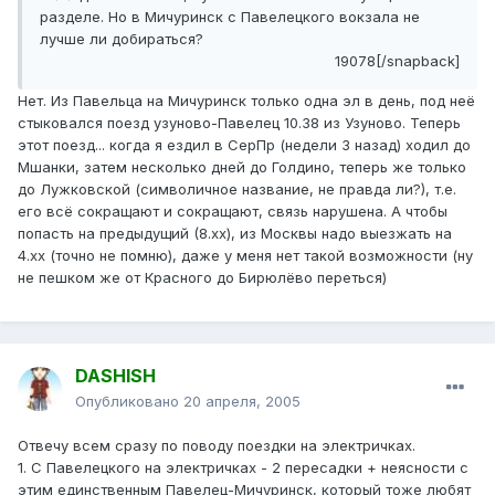
разделе. Но в Мичуринск с Павелецкого вокзала не
лучше ли добираться?
19078[/snapback]
Нет. Из Павельца на Мичуринск только одна эл в день, под неё
стыковался поезд узуново-Павелец 10.38 из Узуново. Теперь
этот поезд... когда я ездил в СерПр (недели 3 назад) ходил до
Мшанки, затем несколько дней до Голдино, теперь же только
до Лужковской (символичное название, не правда ли?), т.е.
его всё сокращают и сокращают, связь нарушена. А чтобы
попасть на предыдущий (8.хх), из Москвы надо выезжать на
4.хх (точно не помню), даже у меня нет такой возможности (ну
не пешком же от Красного до Бирюлёво переться)
DASHISH
Опубликовано
20 апреля, 2005
Отвечу всем сразу по поводу поездки на электричках.
1. С Павелецкого на электричках - 2 пересадки + неясности с
этим единственным Павелец-Мичуринск, который тоже любят