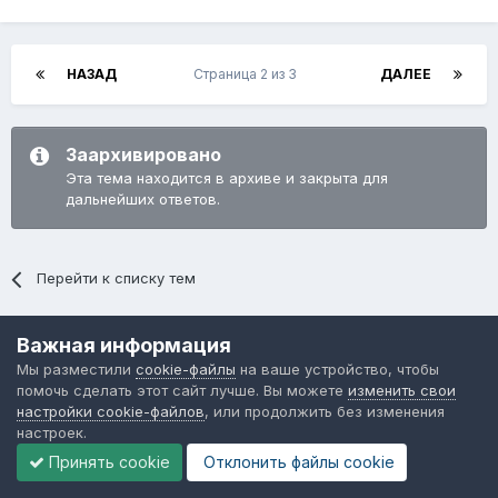
НАЗАД
Страница 2 из 3
ДАЛЕЕ
Заархивировано
Эта тема находится в архиве и закрыта для
дальнейших ответов.
Перейти к списку тем
Последние посетители
Важная информация
0 пользователей онлайн
Мы разместили
cookie-файлы
на ваше устройство, чтобы
помочь сделать этот сайт лучше. Вы можете
изменить свои
Ни одного зарегистрированного пользователя не
настройки cookie-файлов
, или продолжить без изменения
просматривает данную страницу
настроек.
Принять cookie
Отклонить файлы сookie
Язык
Обратная связь
Cookie-файлы