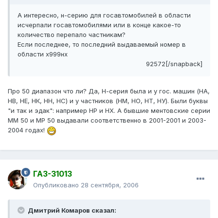
А интересно, н-серию для госавтомобилей в области
исчерпали госавтомобилями или в конце какое-то
количество перепало частникам?
Если последнее, то последний выдаваемый номер в
области х999нх
92572[/snapback]
Про 50 диапазон что ли? Да, Н-серия была и у гос. машин (НА,
НВ, НЕ, НК, НН, НС) и у частников (НМ, НО, НТ, НУ). Были буквы
"и так и эдак": например НР и НХ. А бывшие ментовские серии
ММ 50 и МР 50 выдавали соответственно в 2001-2001 и 2003-
2004 годах!
ГАЗ-31013
Опубликовано
28 сентября, 2006
Дмитрий Комаров сказал: