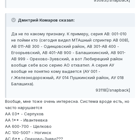
93083[/snapback]
Дмитрий Комаров сказал:
Да не по какому признаку. К примеру, серия АВ: 001-010
не пойми кто (сегодня видел МТАшный спринтер АВ 008),
АВ 011-АВ 300 - Одинцовский район, АВ 301-АВ 400 -
Егоорьевский, АВ 401-АВ 900 - Балашихинский, АВ 901-
АВ 999 - Орехово-Зуевский, а вот Любирецкий район
вообще себе всю серию АО отхватил. А серия АУ
вообще не понятно кому выдается (АУ 001 -
г.Железнодорожный, АУ 014 Пушкинский район, АУ 018
Балашиха).
93118[/snapback]
Вообще, мне тоже очень интересна. Система вроде есть, но
часто нарушается
AA 03* - Серпухов
AA 1** - Ивантеевка
AA 600-700 - Щелково
AC 100-500? - Ногинск
AC 6** - Орехово-Зуево???