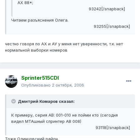
АХ 88*;
93242[/snapback]
Читаем разъяснения Олега.
93255[/snapback]
честно говоря по АХ и АУ у меня нет уверенности, т.к. нет
нормальной выборки номеров
Sprinter515CDI
Опубликовано
2 октября, 2006
Дмитрий Комаров сказал:
К примеру, серия АВ: 001-010 не пойми кто (сегодня
видел МТАшный спринтер АВ 008)
93118[/snapback]
Тоже Одинцовский район.