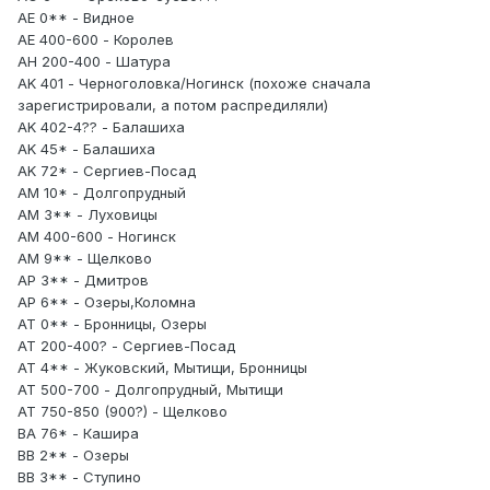
AE 0** - Видное
AE 400-600 - Королев
AH 200-400 - Шатура
AK 401 - Черноголовка/Ногинск (похоже сначала
зарегистрировали, а потом распредиляли)
AK 402-4?? - Балашиха
AK 45* - Балашиха
AK 72* - Сергиев-Посад
AM 10* - Долгопрудный
AM 3** - Луховицы
AM 400-600 - Ногинск
AM 9** - Щелково
AP 3** - Дмитров
AP 6** - Озеры,Коломна
AT 0** - Бронницы, Озеры
AT 200-400? - Сергиев-Посад
AT 4** - Жуковский, Мытищи, Бронницы
AT 500-700 - Долгопрудный, Мытищи
AT 750-850 (900?) - Щелково
BA 76* - Кашира
BB 2** - Озеры
BB 3** - Ступино