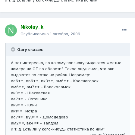
и т. д. Есть ли у кого-нибудь статистика по ним?
Nikolay_k
Опубликовано
1 октября, 2006
Gary сказал:
А вот интересно, по какому признаку выдаются желтые
номера на ОТ по области? Такое ощущение, что они
выдаются по сотне на район. Например:
ае6**, вв6**, вк3**, вм6** - Красногорск
ам6**, ам7** - Волоколамск
ан0** - Шаховская
ае7** - Лотошино
ан9** - Клин
ак1**- Истра
ас7**, ву8** - Домодедово
ам2**, вк4** - Талдом
и т. д. Есть ли у кого-нибудь статистика по ним?