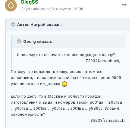
OlegSS
Опубликовано
22 августа, 2006
Антон Чиграй сказал:
Georg сказал:
И почему это означает, что они подходят к концу?
72934[/snapback]
Потому что подходят к концу, ровно на том же
основании, что например при max 4 цифрах после 9999
уже ничего не выделишь
Если по делу, то в Москве и области порядок
изготовления и выдачи номеров такой: а001аа ... в001аа
... у001аа ... а001ав ... у001ав ... а001ва ... у999уу. Уловил
закономерность?
85933[/snapback]