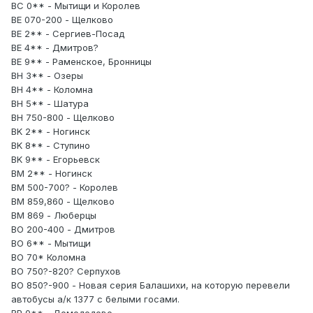
BC 0** - Мытищи и Королев
BE 070-200 - Щелково
BE 2** - Сергиев-Посад
BE 4** - Дмитров?
BE 9** - Раменское, Бронницы
BH 3** - Озеры
BH 4** - Коломна
BH 5** - Шатура
BH 750-800 - Щелково
BK 2** - Ногинск
BK 8** - Ступино
BK 9** - Егорьевск
BM 2** - Ногинск
BM 500-700? - Королев
BM 859,860 - Щелково
BM 869 - Люберцы
BO 200-400 - Дмитров
BO 6** - Мытищи
BO 70* Коломна
BO 750?-820? Серпухов
BO 850?-900 - Новая серия Балашихи, на которую перевели
автобусы а/к 1377 с белыми госами.