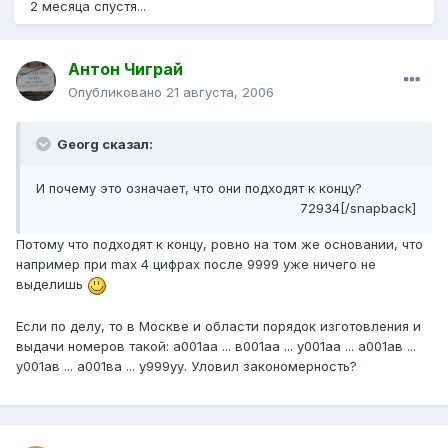
2 месяца спустя...
Антон Чиграй
Опубликовано
21 августа, 2006
Georg сказал:
И почему это означает, что они подходят к концу?
72934[/snapback]
Потому что подходят к концу, ровно на том же основании, что
например при max 4 цифрах после 9999 уже ничего не
выделишь
Если по делу, то в Москве и области порядок изготовления и
выдачи номеров такой: а001аа ... в001аа ... у001аа ... а001ав ...
у001ав ... а001ва ... у999уу. Уловил закономерность?