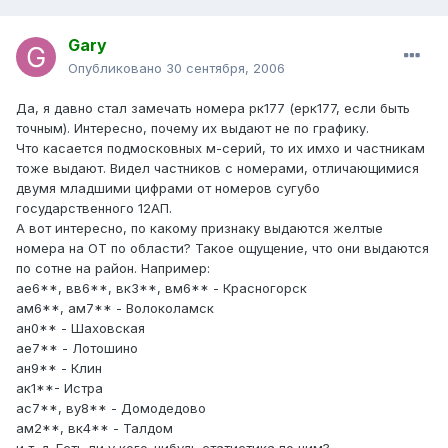
Gary
Опубликовано
30 сентября, 2006
Да, я давно стал замечать номера рк177 (ерк177, если быть
точным). Интересно, почему их выдают не по графику.
Что касается подмосковных м-серий, то их имхо и частникам
тоже выдают. Видел частников с номерами, отличающимися
двумя младшими цифрами от номеров сугубо
государственного 12АП.
А вот интересно, по какому признаку выдаются желтые
номера на ОТ по области? Такое ощущение, что они выдаются
по сотне на район. Например:
ае6**, вв6**, вк3**, вм6** - Красногорск
ам6**, ам7** - Волоколамск
ан0** - Шаховская
ае7** - Лотошино
ан9** - Клин
ак1**- Истра
ас7**, ву8** - Домодедово
ам2**, вк4** - Талдом