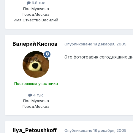
6.8 тыс
Пол:
Мужчина
Город:
Москва
Имя Отчество:
Василий
Валерий Кислов
Опубликовано
18 декабря, 2005
Это фотография сегодняшних д
Постоянные участники
4 тыс
Пол:
Мужчина
Город:
Москва
Ilya_Petoushkoff
Опубликовано
18 декабря, 2005