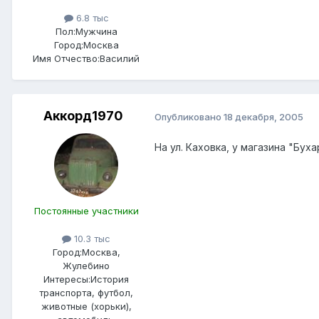
6.8 тыс
Пол:
Мужчина
Город:
Москва
Имя Отчество:
Василий
Аккорд1970
Опубликовано
18 декабря, 2005
На ул. Каховка, у магазина "Бух
Постоянные участники
10.3 тыс
Город:
Москва,
Жулебино
Интересы:
История
транспорта, футбол,
животные (хорьки),