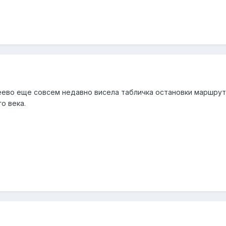
еево еще совсем недавно висела табличка остановки маршрут
о века.