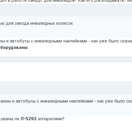
идел в работе пандус для инвалидов? Как его раскладывать? М
ью для заезда инвалидных колясок
 и автобусы с инвалидными наклейками - как уже было сказан
 оборудованы
азы и автобусы с инвалидными наклейками - как уже было ска
дованы ли
Л-5292
аппарелями?