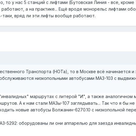
, то у нас 5 станций с лифтами (Бутовская Линия - все, кроме
 работают, а на практике... Ещё вроде монорельс лифтами обо
ь-таки, вряд ли эти лифты вообще работают.
ственного Транспорта (НОТа), то в Москве всё начинается и 
бслуживаются низкопольными автобусами МАЗ-103 с выдвиж
"инвалидных" маршрутах с литерой "И", а также аналогичном
шрутов. А к нам стали МАЗы-107 заглядывать... Так что я бы н
одить новые автобусы Волжанин-6270.10 с низкопольной пер
З-5292: оборудованы ли они аппарелью для заезда инвалидных