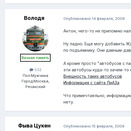
Володя
Опубликовано
14 февраля, 2006
Антон, чего-то не припомню на
Ну ладно. Еще могу добавить Ж/
по подъемнику. Они давным-дав
Вечная память
А кроме просто "автобусов с па
эти автобусы куда-то зачем-то е
532
Пол:
Мужчина
Внешность таких автобусов
Город:
Москва,
Информация с сайта ЛиАЗа
Рязанский
Что примечтаельно, информации
нету.
Фыва Цукен
Опубликовано
15 февраля, 2006