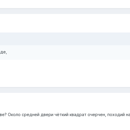
де,
ве? Около средней двери чёткий квадрат очерчен, походий на