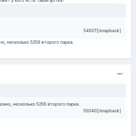
ожет у кого есть такая фотка?
54937[/snapback]
о, несколько 5256 второго парка.
зано, несколько 5256 второго парка.
55040[/snapback]