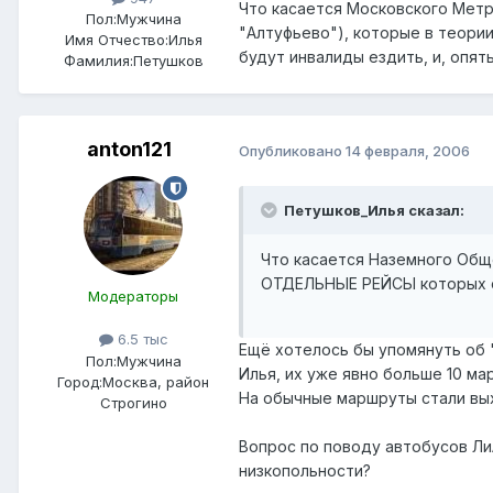
Что касается Московского Метро
Пол:
Мужчина
"Алтуфьево"), которые в теории
Имя Отчество:
Илья
будут инвалиды ездить, и, опят
Фамилия:
Петушков
anton121
Опубликовано
14 февраля, 2006
Петушков_Илья сказал:
Что касается Наземного Обще
ОТДЕЛЬНЫЕ РЕЙСЫ которых о
Модераторы
6.5 тыс
Ещё хотелось бы упомянуть об 
Пол:
Мужчина
Илья, их уже явно больше 10 мар
Город:
Москва, район
На обычные маршруты стали вых
Строгино
Вопрос по поводу автобусов ЛиА
низкопольности?