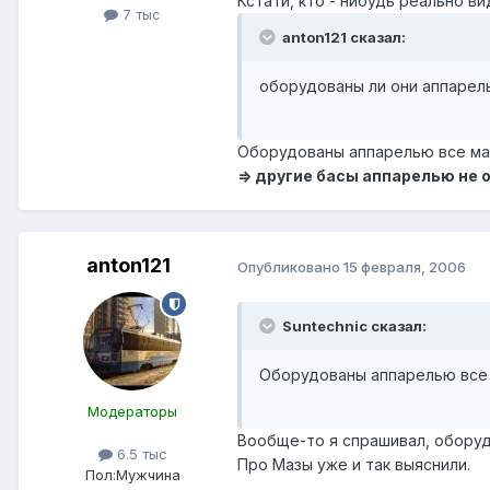
Кстати, кто - нибудь реально в
7 тыс
anton121 сказал:
оборудованы ли они аппарел
Оборудованы аппарелью все мазы
=> другие басы аппарелью не
anton121
Опубликовано
15 февраля, 2006
Suntechnic сказал:
Оборудованы аппарелью все м
Модераторы
Вообще-то я спрашивал, обору
6.5 тыс
Про Мазы уже и так выяснили.
Пол:
Мужчина