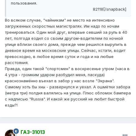
пользования.
82118[/snapback]
Во всяком случае, "чайникам" не место на интенсивно
загруженных скоростных магистралях. Им надо по ночам
тренироваться. Один мой друг, впервые севший за руль в 40
лет, полгода ездил со своим другом-водителем по ночной
улице вблизи своего дома, прежде чем решился вырулить в
дневное время на московские улицы. Сейчас, кстати, водит
превосходно, в любое время суток и года и на любые
расстояния.
Правда, один такой "спортсмен" в воскресенье утром (часа в
4 утра - громким ударом разбудил меня, паскуда)
краснознамённо въехал в забор у нас возле "Экрана".
Самому хоть бы хны - развернулся и уехал. А ошмётки забора
(метра три) полдня валялись на улице. Плюс обломок бампера
с надписью "Russia". И какой же русский не любит быстрой
езды?!
ГАЗ-31013