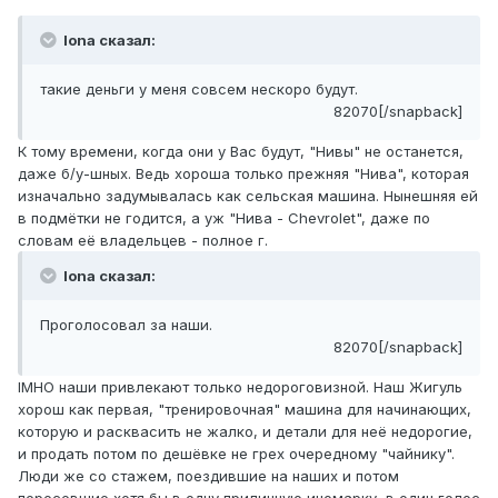
Iona сказал:
такие деньги у меня совсем нескоро будут.
82070[/snapback]
К тому времени, когда они у Вас будут, "Нивы" не останется,
даже б/у-шных. Ведь хороша только прежняя "Нива", которая
изначально задумывалась как сельская машина. Нынешняя ей
в подмётки не годится, а уж "Нива - Chevrolet", даже по
словам её владельцев - полное г.
Iona сказал:
Проголосовал за наши.
82070[/snapback]
IMHO наши привлекают только недороговизной. Наш Жигуль
хорош как первая, "тренировочная" машина для начинающих,
которую и расквасить не жалко, и детали для неё недорогие,
и продать потом по дешёвке не грех очередному "чайнику".
Люди же со стажем, поездившие на наших и потом