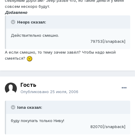
северным дорогам? Jeep разве что, но такие деньги у меня
совсем нескоро будут.
Добавлено
Heops сказал:
Действительно смешно.
79753[/snapback]
А если смешно, то тему зачем завёл? Чтобы надо мной
смеяться?
Гость
Опубликовано
25 июля, 2006
Iona сказал:
буду покупать только Ниву!
82070[/snapback]