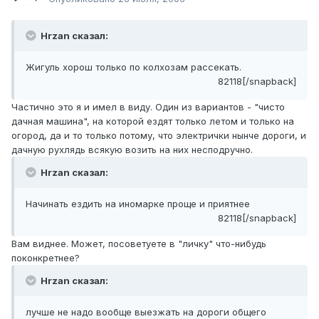
Hrzan сказал:
Жигуль хорош только по колхозам рассекать.
82118[/snapback]
Частично это я и имел в виду. Один из вариантов - "чисто
дачная машина", на которой ездят только летом и только на
огород, да и то только потому, что электрички нынче дороги, и
дачную рухлядь всякую возить на них несподручно.
Hrzan сказал:
Начинать ездить на иномарке проще и приятнее
82118[/snapback]
Вам виднее. Может, посоветуете в "личку" что-нибудь
поконкретнее?
Hrzan сказал:
лучше не надо вообще выезжать на дороги общего