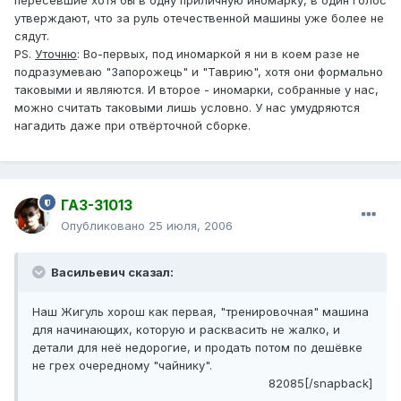
пересевшие хотя бы в одну приличную иномарку, в один голос
утверждают, что за руль отечественной машины уже более не
сядут.
PS.
Уточню
: Во-первых, под иномаркой я ни в коем разе не
подразумеваю "Запорожець" и "Таврию", хотя они формально
таковыми и являются. И второе - иномарки, собранные у нас,
можно считать таковыми лишь условно. У нас умудряются
нагадить даже при отвёрточной сборке.
ГАЗ-31013
Опубликовано
25 июля, 2006
Васильевич сказал:
Наш Жигуль хорош как первая, "тренировочная" машина
для начинающих, которую и расквасить не жалко, и
детали для неё недорогие, и продать потом по дешёвке
не грех очередному "чайнику".
82085[/snapback]