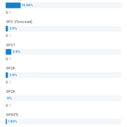
9
ЭР2 (Плоская)
2
ЭР2Т
4
ЭР2Р
2
ЭР2К
0
ЭР9(П)