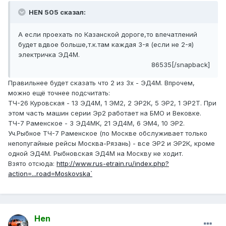
HEN 505 сказал:
А если проехать по Казанской дороге,то впечатлений
будет вдвое больше,т.к.там каждая 3-я (если не 2-я)
электричка ЭД4М.
86535[/snapback]
Правильнее будет сказать что 2 из 3х - ЭД4М. Впрочем,
можно ещё точнее подсчитать:
ТЧ-26 Куровская - 13 ЭД4М, 1 ЭМ2, 2 ЭР2К, 5 ЭР2, 1 ЭР2Т. При
этом часть машин серии Эр2 работает на БМО и Вековке.
ТЧ-7 Раменское - 3 ЭД4МК, 21 ЭД4М, 6 ЭМ4, 10 ЭР2.
Уч.Рыбное ТЧ-7 Раменское (по Москве обслуживает только
непопугайные рейсы Москва-Рязань) - все ЭР2 и ЭР2К, кроме
одной ЭД4М. Рыбновская ЭД4М на Москву не ходит.
Взято отсюда:
http://www.rus-etrain.ru/index.php?
action=...road=Moskovska`
Hen