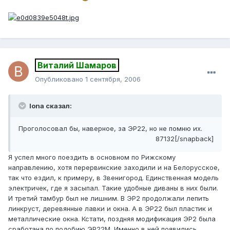
Виталий Шамаров
Опубликовано
1 сентября, 2006
Iona сказал:
Проголосовал бы, наверное, за ЭР22, но не помню их.
87132[/snapback]
Я успел много поездить в основном по Рижскому
направлению, хотя перервинские заходили и на Белорусское,
так что ездил, к примеру, в Звенигород. Единственная модель
электричек, где я засыпал. Такие удобные диваны в них были.
И третий тамбур был не лишним. В ЭР2 продолжали лепить
линкруст, деревянные лавки и окна. А в ЭР22 был пластик и
металлические окна. Кстати, поздняя модификация ЭР2 была
сработана по подобию ЭР22М. Именно в ней появились