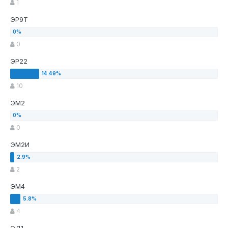
1
ЭР9Т
0
ЭР22
10
ЭМ2
0
ЭМ2И
2
ЭМ4
4