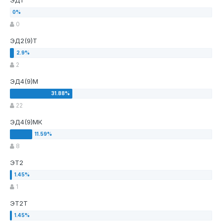
ЭД1
0
ЭД2(9)Т
2
ЭД4(9)М
22
ЭД4(9)МК
8
ЭТ2
1
ЭТ2Т