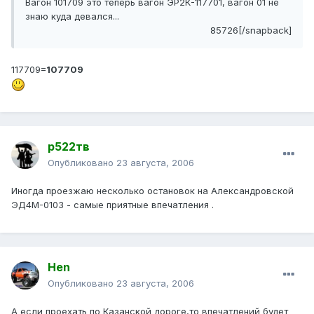
Вагон 101709 это теперь вагон ЭР2К-117701, вагон 01 не
знаю куда девался...
85726[/snapback]
117709=
107709
р522тв
Опубликовано
23 августа, 2006
Иногда проезжаю несколько остановок на Александровской
ЭД4М-0103 - самые приятные впечатления .
Hen
Опубликовано
23 августа, 2006
А если проехать по Казанской дороге,то впечатлений будет