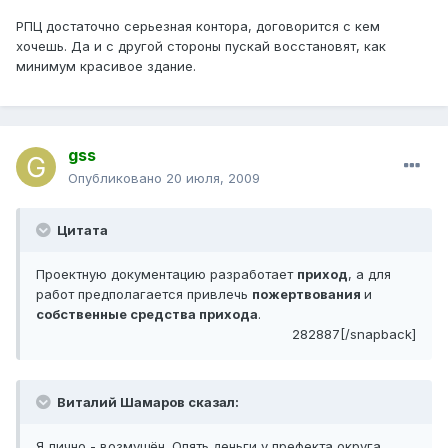
РПЦ достаточно серьезная контора, договорится с кем
хочешь. Да и с другой стороны пускай восстановят, как
минимум красивое здание.
gss
Опубликовано
20 июля, 2009
Цитата
Проектную документацию разработает
приход
, а для
работ предполагается привлечь
пожертвования
и
собственные средства прихода
.
282887[/snapback]
Виталий Шамаров сказал:
Я лично - возмущён. Опять деньги у префекта округа