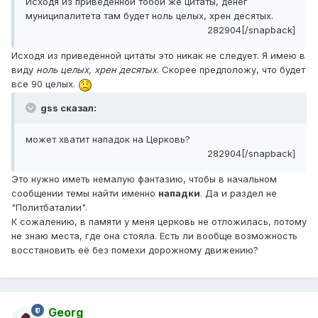
Исходя из приведённой тобой же цитаты, денег
муниципалитета там будет ноль целых, хрен десятых.
282904[/snapback]
Исходя из приведённой цитаты это никак не следует. Я имею в
виду
ноль целых, хрен десятых
. Скорее предположу, что будет
все 90 целых.
gss сказал:
может хватит нападок на Церковь?
282904[/snapback]
Это нужно иметь немалую фантазию, чтобы в начальном
сообщении темы найти именно
нападки
. Да и раздел не
"Политбаталии".
К сожалению, в памяти у меня церковь не отложилась, потому
не знаю места, где она стояла. Есть ли вообще возможность
восстановить её без помехи дорожному движению?
Georg