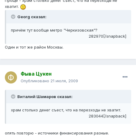
Проще - храм столько денег съест, что на перезходы не
хватит.
Georg сказал:
причём тут вообще метро "Черкизовская"?
282970[/snapback]
Один и тот же район Москвы.
Фыва Цукен
Опубликовано
21 июля, 2009
Виталий Шамаров сказал:
храм столько денег съест, что на перезходы не хватит.
283044[/snapback]
опять повторю - источники финансирования разные.