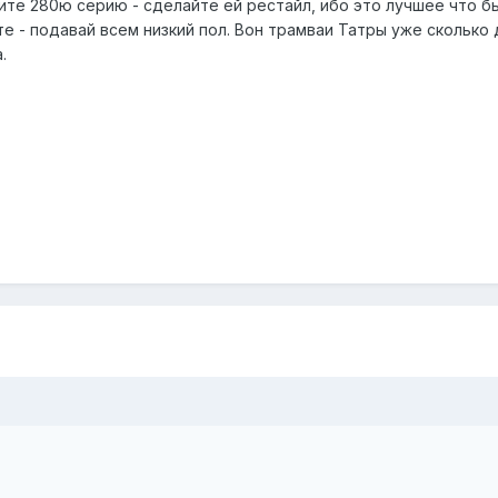
те 280ю серию - сделайте ей рестайл, ибо это лучшее что был
ате - подавай всем низкий пол. Вон трамваи Татры уже сколько
.