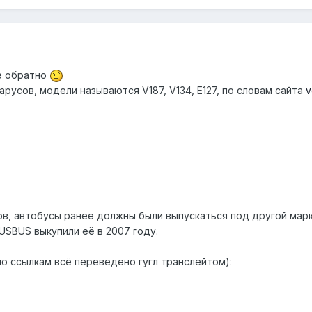
ё обратно
русов, модели называются V187, V134, E127, по словам сайта
v
ов, автобусы ранее должны были выпускаться под другой маркой
USBUS выкупили её в 2007 году.
по ссылкам всё переведено гугл транслейтом):