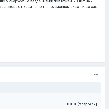
о у Икаруса! Не везде низкий пол нужен. 70 лет на 2
 десятков лет ходят в почти неизменном виде - и до сих
313036[/snapback]