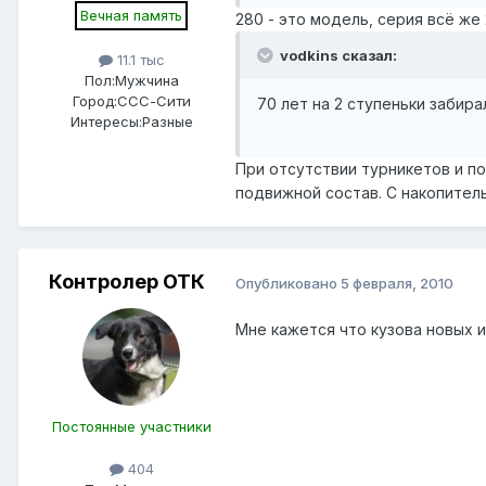
Вечная память
280 - это модель, серия всё же 
vodkins сказал:
11.1 тыс
Пол:
Мужчина
Город:
ССС-Сити
70 лет на 2 ступеньки забира
Интересы:
Разные
При отсутствии турникетов и п
подвижной состав. С накопител
Контролер ОТК
Опубликовано
5 февраля, 2010
Мне кажется что кузова новых 
Постоянные участники
404