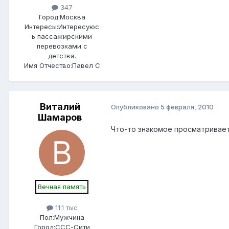
347
Город:
Москва
Интересы:
Интересуюс
ь пассажирскими
перевозками с
детства.
Имя Отчество:
Павел С
Виталий
Опубликовано
5 февраля, 2010
Шамаров
Что-то знакомое просматриваетс
Вечная память
11.1 тыс
Пол:
Мужчина
Город:
ССС-Сити