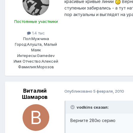
красивые кривые линии
Верни
ступеньки забирались - а тут н
пор актуальны и выглядят на ура
Постоянные участники
1.4 тыс
Пол:
Мужчина
Город:
Алушта, Малый
Маяк
Интересы:
Gamedev
Имя Отчество:
Алексей
Фамилия:
Морозов
Виталий
Опубликовано
5 февраля, 2010
Шамаров
vodkins сказал:
Верните 280ю серию