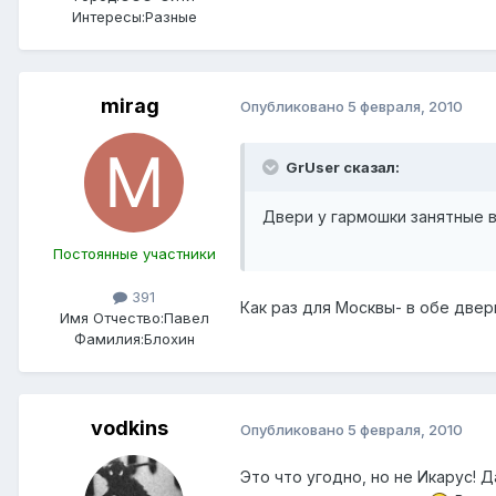
Интересы:
Разные
mirag
Опубликовано
5 февраля, 2010
GrUser сказал:
Двери у гармошки занятные в
Постоянные участники
391
Как раз для Москвы- в обе две
Имя Отчество:
Павел
Фамилия:
Блохин
vodkins
Опубликовано
5 февраля, 2010
Это что угодно, но не Икарус! Д