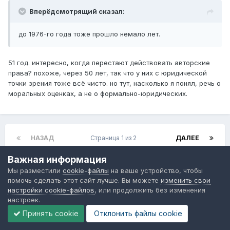
Вперёдсмотрящий сказал:
до 1976-го года тоже прошло немало лет.
51 год. интересно, когда перестают действовать авторские
права? похоже, через 50 лет, так что у них с юридической
точки зрения тоже всё чисто. но тут, насколько я понял, речь о
моральных оценках, а не о формально-юридических.
НАЗАД
Страница 1 из 2
ДАЛЕЕ
Важная информация
Мы разместили
cookie-файлы
на ваше устройство, чтобы
Заархивировано
помочь сделать этот сайт лучше. Вы можете
изменить свои
Эта тема находится в архиве и закрыта для
настройки cookie-файлов
, или продолжить без изменения
дальнейших ответов.
настроек.
Принять cookie
Отклонить файлы сookie