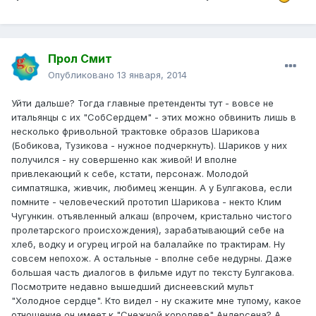
Прол Смит
Опубликовано
13 января, 2014
Уйти дальше? Тогда главные претенденты тут - вовсе не
итальянцы с их "СобСердцем" - этих можно обвинить лишь в
несколько фривольной трактовке образов Шарикова
(Бобикова, Тузикова - нужное подчеркнуть). Шариков у них
получился - ну совершенно как живой! И вполне
привлекающий к себе, кстати, персонаж. Молодой
симпатяшка, живчик, любимец женщин. А у Булгакова, если
помните - человеческий прототип Шарикова - некто Клим
Чугункин. отъявленный алкаш (впрочем, кристально чистого
пролетарского происхождения), зарабатывающий себе на
хлеб, водку и огурец игрой на балалайке по трактирам. Ну
совсем непохож. А остальные - вполне себе недурны. Даже
большая часть диалогов в фильме идут по тексту Булгакова.
Посмотрите недавно вышедший диснеевский мульт
"Холодное сердце". Кто видел - ну скажите мне тупому, какое
отношение он имеет к "Снежной королеве" Андерсена? А