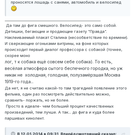
проносятся лошадь с санями, автомобиль и велосипед
_____________________________________________________
Да там до фига смешного. Велосипед- это само собой.
Детишки, бегающие и продающие газету "Правда".
Наклеиваемый плакат Сталина (несообветствие по времени).
И сверкающие огоньками витрины, на фоне которых
происходит первый диалог профессора с собакой (точнее,
скорее моно
лог, т к собака ещё совсем себе собака). То есть,
весёлая атмосфера сытого беспечного городка, но уж
никак не холодная, голодная, полузамёрзшая Москва
1919-го года...
Да нет, я не считаю какой-то там трагедией появление этого
фильма, один раз посмотреть действительно можно,
сравнить- поржать, но не более.
Просто в идеале- чем больший процент качественных
произведений, тем лучше. А так... до фига и куда более
паршивых кинолент.
В 12.01.2014 в 09:31, Вперёдсмотрящий сказал: