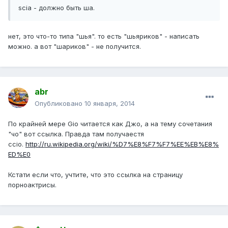
scia - должно быть ша.
нет, это что-то типа "шья". то есть "шьяриков" - написать
можно. а вот "шариков" - не получится.
abr
Опубликовано
10 января, 2014
По крайней мере Gio читается как Джо, а на тему сочетания
"чо" вот ссылка. Правда там получаестя
ссio.
http://ru.wikipedia.org/wiki/%D7%E8%F7%F7%EE%EB%E8%
ED%E0
Кстати если что, учтите, что это ссылка на страницу
порноактрисы.