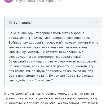
Опубликовано
9 января, 2014
Svin сказал:
На ю-тьюбе один товарищ в комментах выразил
восхищение фильмом, мол, здорово показана идея,
Бобиков там хороший, несчастный человек, который ни в
чём не виноват, просто не надо так глумиться над
живыми существами, и ставить бесчеловечные
эксперименты... а профессор Преображенский-
бездушный врач-нацист, эти эксперименты проводящий...
Но помилуйте, если вы хотели донести до зрителя эту,
без сомнения, важную, проблему, то зачем за основу
брать произведение М. А. Булгакова "Собачье Сердце",
где подобного и близко нет?
Это интересный взгляд. Классика хороша тем, что там за
первым смыслом всегда можно найти второй, третий, и т.д.,
не заметные с первого раза. Мне, честно говоря, эта тема в