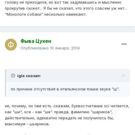
голову не приходила, но вот так задумавшись и мысленно
прокрутив сюжет... Я бы не сказал, что этого совсем уж нет...
"Монологи собаки" несколько намекают.
Фыва Цукен
Опубликовано
10 января, 2014
igla сказал:
по причине отсутствия в итальянском языке звука "ш".
не, почему, он там есть. скажем, буквостчетание sci читается,
как "ши", sce - как "ше". правда, фамилию "шариков",
действительно, адекватно передать не получилось бы,
максимум - шьяриков.