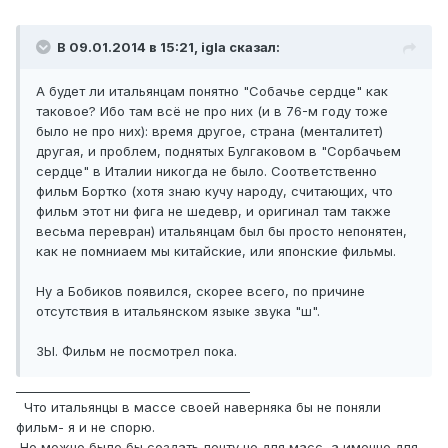
В 09.01.2014 в 15:21, igla сказал:
А будет ли итальянцам понятно "Собачье сердце" как
таковое? Ибо там всё не про них (и в 76-м году тоже
было не про них): время другое, страна (менталитет)
другая, и проблем, поднятых Булгаковом в "Сорбачьем
сердце" в Италии никогда не было. Соответственно
фильм Бортко (хотя знаю кучу народу, считающих, что
фильм этот ни фига не шедевр, и оригинал там также
весьма перевран) итальянцам был бы просто непонятен,
как не помниаем мы китайские, или японские фильмы.
Ну а Бобиков появился, скорее всего, по причине
отсутствия в итальянском языке звука "ш".
ЗЫ. Фильм не посмотрел пока.
_______________________________________
Что итальянцы в массе своей наверняка бы не поняли
фильм- я и не спорю.
Но можно было бы создать ленту не для масс, а именно для