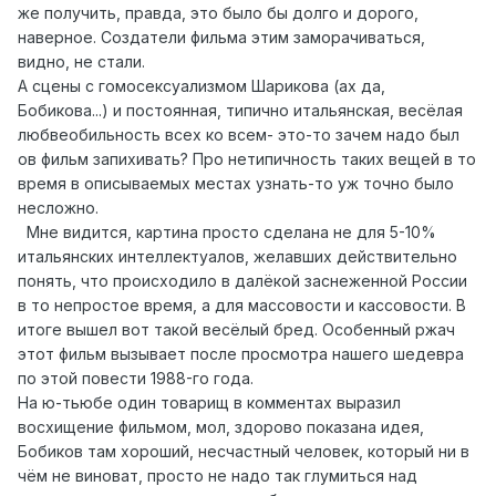
же получить, правда, это было бы долго и дорого,
наверное. Создатели фильма этим заморачиваться,
видно, не стали.
А сцены с гомосексуализмом Шарикова (ах да,
Бобикова...) и постоянная, типично итальянская, весёлая
любвеобильность всех ко всем- это-то зачем надо был
ов фильм запихивать? Про нетипичность таких вещей в то
время в описываемых местах узнать-то уж точно было
несложно.
Мне видится, картина просто сделана не для 5-10%
итальянских интеллектуалов, желавших действительно
понять, что происходило в далёкой заснеженной России
в то непростое время, а для массовости и кассовости. В
итоге вышел вот такой весёлый бред. Особенный ржач
этот фильм вызывает после просмотра нашего шедевра
по этой повести 1988-го года.
На ю-тьюбе один товарищ в комментах выразил
восхищение фильмом, мол, здорово показана идея,
Бобиков там хороший, несчастный человек, который ни в
чём не виноват, просто не надо так глумиться над