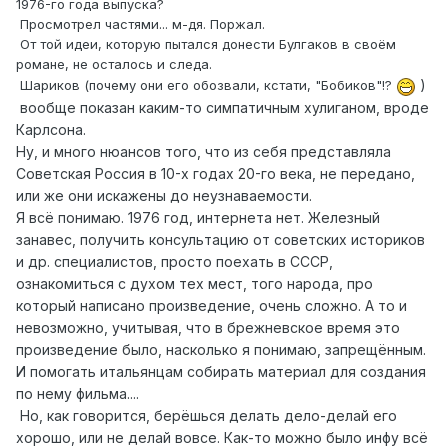
1976-го года выпуска?
Просмотрел частями... м-дя. Поржал.
От той идеи, которую пытался донести Булгаков в своём
романе, не осталось и следа.
)
Шариков (почему они его обозвали, кстати, "Бобиков"!?
вообще показан каким-то симпатичным хулиганом, вроде
Карлсона.
Ну, и много нюансов того, что из себя представляла
Советская Россия в 10-х годах 20-го века, не передано,
или же они искажены до неузнаваемости.
Я всё понимаю. 1976 год, интернета нет. Железный
занавес, получить консультацию от советских историков
и др. специалистов, просто поехать в СССР,
ознакомиться с духом тех мест, того народа, про
который написано произведение, очень сложно. А то и
невозможно, учитывая, что в брежневское время это
произведение было, насколько я понимаю, запрещённым.
И помогать итальянцам собирать материал для создания
по нему фильма....
Но, как говорится, берёшься делать дело-делай его
хорошо, или не делай вовсе. Как-то можно было инфу всё