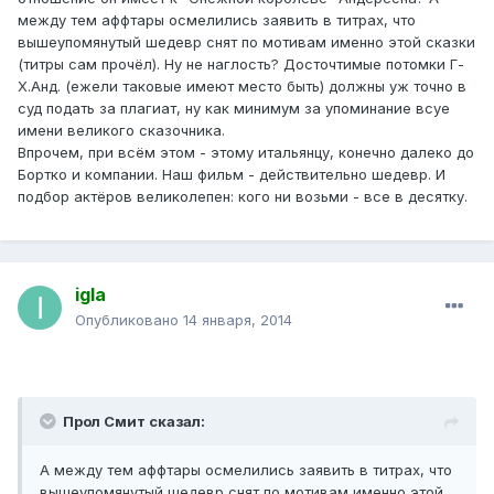
между тем аффтары осмелились заявить в титрах, что
вышеупомянутый шедевр снят по мотивам именно этой сказки
(титры сам прочёл). Ну не наглость? Досточтимые потомки Г-
Х.Анд. (ежели таковые имеют место быть) должны уж точно в
суд подать за плагиат, ну как минимум за упоминание всуе
имени великого сказочника.
Впрочем, при всём этом - этому итальянцу, конечно далеко до
Бортко и компании. Наш фильм - действительно шедевр. И
подбор актёров великолепен: кого ни возьми - все в десятку.
igla
Опубликовано
14 января, 2014
Прол Смит сказал:
А между тем аффтары осмелились заявить в титрах, что
вышеупомянутый шедевр снят по мотивам именно этой