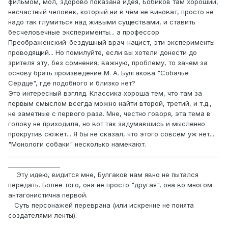
фильмом, мол, здорово показана идея, Бобиков там хороший,
несчастный человек, который ни в чём не виноват, просто не
надо так глумиться над живыми существами, и ставить
бесчеловечные эксперименты... а профессор
Преображенский-бездушный врач-нацист, эти эксперименты
проводящий... Но помилуйте, если вы хотели донести до
зрителя эту, без сомнения, важную, проблему, то зачем за
основу брать произведение М. А. Булгакова "Собачье
Сердце", где подобного и близко нет?
Это интересный взгляд. Классика хороша тем, что там за
первым смыслом всегда можно найти второй, третий, и т.д.,
не заметные с первого раза. Мне, честно говоря, эта тема в
голову не приходила, но вот так задумавшись и мысленно
прокрутив сюжет... Я бы не сказал, что этого совсем уж нет...
"Монологи собаки" несколько намекают.
_____________________________________________________________________
_________________
Эту идею, видится мне, Булгаков нам явно не пытался
передать. Более того, она не просто "другая", она во многом
антагонистична первой.
Суть персонажей переврана (или искренне не понята
создателями ленты).