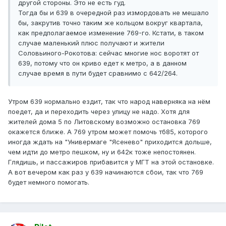
другой стороны. Это не есть гуд.
Тогда бы и 639 в очередной раз измордовать не мешало
бы, закрутив точно таким же кольцом вокруг квартала,
как предполагаемое изменение 769-го. Кстати, в таком
случае маленький плюс получают и жители
Соловьиного-Рокотова: сейчас многие нос воротят от
639, потому что он криво едет к метро, а в данном
случае время в пути будет сравнимо с 642/264.
Утром 639 нормально ездит, так что народ наверняка на нём
поедет, да и переходить через улицу не надо. Хотя для
жителей дома 5 по Литовскому возможно остановка 769
окажется ближе. А 769 утром может помочь тб85, которого
иногда ждать на "Универмаге "Ясенево" приходится дольше,
чем идти до метро пешком, ну и 642к тоже непостоянен.
Глядишь, и пассажиров прибавится у МГТ на этой остановке.
А вот вечером как раз у 639 начинаются сбои, так что 769
будет немного помогать.