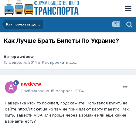
Kак проехать до...
Как Лучше Брать Билеты По Украине?
Автор
awdeew
15 февраля, 2014
в
Kак проехать до...
awdeew
Опубликовано
15 февраля, 2014
Наверняка кто- то покупал, подскажите! Попытался купить на
сайте
http://uticket.ua
но там не принимают карту maestro. Как
быть, завести VISA или проще через вэбмани или еще какие
варианты есть?