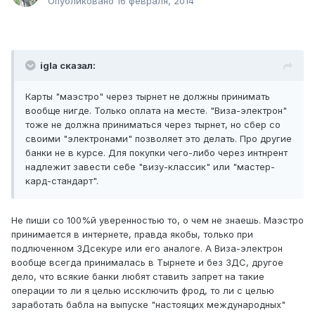
Опубликовано
16 февраля, 2014
igla сказал:
Карты "маэстро" через тырнет не должны принимать
вообще нигде. Только оплата на месте. "Виза-электрон"
тоже не должна приниматься через тырнет, но сбер со
своими "электронами" позволяет это делать. Про другие
банки не в курсе. Для покупки чего-либо через интнрент
надлежит завести себе "визу-классик" или "мастер-
кард-стандарт".
Не пиши со 100%й уверенностью то, о чем не знаешь. Маэстро
принимается в интернете, правда якобы, только при
подлюченном 3Дсекуре или его аналоге. А Виза-электрон
вообще всегда принималась в Тырнете и без 3ДС, другое
дело, что всякие банки любят ставить запрет на такие
операции то ли я целью иссключить фрод, то ли с целью
заработать бабла на выпуске "настоящих международных"