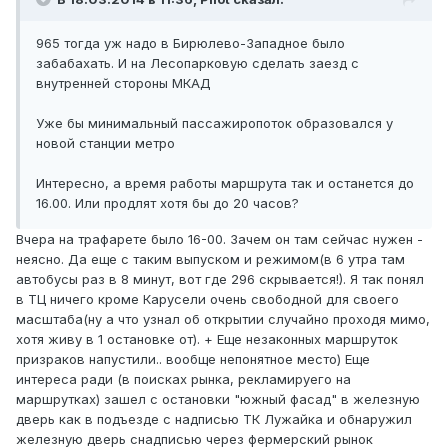
965 тогда уж надо в Бирюлево-Западное было
забабахать. И на Лесопарковую сделать заезд с
внутренней стороны МКАД
Уже бы минимальный пассажиропоток образовался у
новой станции метро
Интересно, а время работы маршрута так и останется до
16.00. Или продлят хотя бы до 20 часов?
Вчера на трафарете было 16-00. Зачем он там сейчас нужен -
неясно. Да еще с таким выпуском и режимом(в 6 утра там
автобусы раз в 8 минут, вот где 296 скрывается!). Я так понял
в ТЦ ничего кроме Карусели очень свободной для своего
масштаба(ну а что узнал об открытии случайно проходя мимо,
хотя живу в 1 остановке от). + Еще незаконных маршруток
призраков напустили.. вообще непонятное место) Еще
интереса ради (в поисках рынка, рекламируего на
маршрутках) зашел с остановки "южный фасад" в железную
дверь как в подъезде с надписью ТК Лужайка и обнаружил
железную дверь снадписью через фермерский рынок