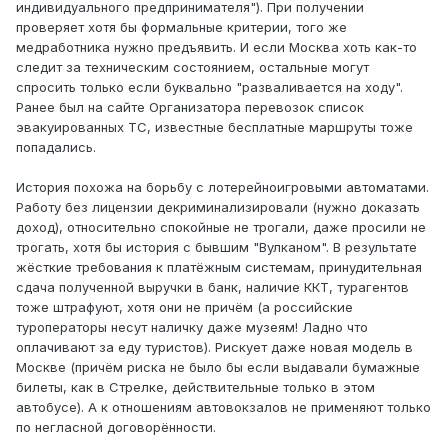
индивидуального предпринимателя"). При получении
проверяет хотя бы формальные критерии, того же
медработника нужно предъявить. И если Москва хоть как-то
следит за техническим состоянием, остальные могут
спросить только если буквально "разваливается на ходу".
Ранее был на сайте Организатора перевозок список
эвакуированных ТС, известные бесплатные маршруты тоже
попадались.
История похожа на борьбу с лотерейноигровыми автоматами.
Работу без лицензии декриминализировали (нужно доказать
доход), относительно спокойные не трогали, даже просили не
трогать, хотя бы история с бывшим "Вулканом". В результате
жёсткие требования к платёжным системам, принудительная
сдача полученной выручки в банк, наличие ККТ, турагентов
тоже штрафуют, хотя они не причём (а российские
туроператоры несут наличку даже музеям! Ладно что
оплачивают за еду туристов). Рискует даже новая модель в
Москве (причём риска не было бы если выдавали бумажные
билеты, как в Стрелке, действительные только в этом
автобусе). А к отношениям автовокзалов не применяют только
по негласной договорённости.