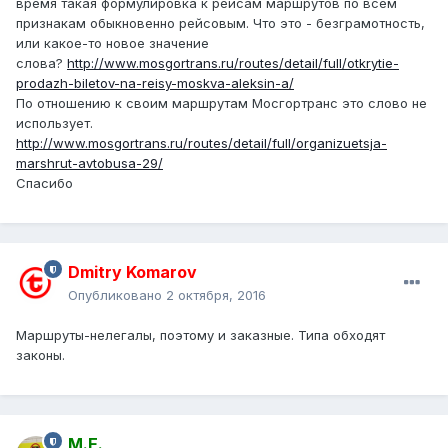
время такая формулировка к рейсам маршрутов по всем
признакам обыкновенно рейсовым. Что это - безграмотность,
или какое-то новое значение
слова?
http://www.mosgortrans.ru/routes/detail/full/otkrytie-
prodazh-biletov-na-reisy-moskva-aleksin-a/
По отношению к своим маршрутам Мосгортранс это слово не
использует.
http://www.mosgortrans.ru/routes/detail/full/organizuetsja-
marshrut-avtobusa-29/
Спасибо
Dmitry Komarov
Опубликовано
2 октября, 2016
Маршруты-нелегалы, поэтому и заказные. Типа обходят
законы.
М.Е.