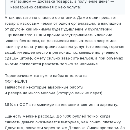
магазином — доставка товаров, а получение денег —
неразрывно связанная с нею услуга;
А так достаточно опасное сочетание. Даже если пришлют
товар с кассовым чеком от одной организации, а накладной
от другой- как минимум будет удивление у бухгалтерии.
Ещё повлияло: ТСЖ и прочие могут принимать членские
взносы без кассы, но фактически окончательно запретило
наличную оплату централизованных услуг (отопление, горячая
вода), имевшее место в регионах, т.к. меньше полученного
сдашь- штраф, смету сильно завысить нельзя, а при объёмах
многие согласятся работать только за наличные.
Перевозчикам же нужно набрать только на
ФОТ-НДФЛ
запчасти и некоторые аварийные работы
и резерв на много мелочи (которую банк не берёт)
1.5% от ФОТ это минимум на внесение-снятие на зарплату.
Ещё есть мелкие расходы. До 1000 рублей точно: когда
снимать деньги оказывается выгоднее, чем гонять платёжку.
Допустим, запчасти через те же Деловые Линии прислали. За