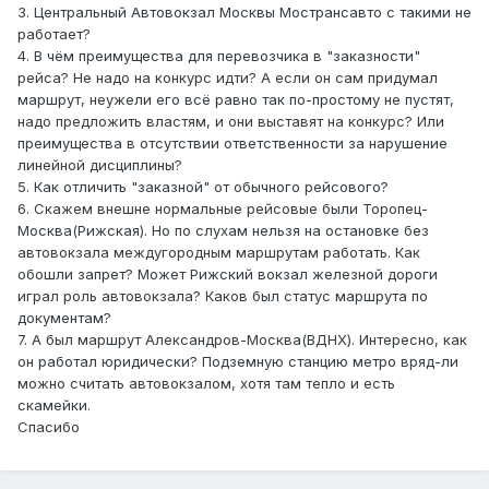
3. Центральный Автовокзал Москвы Мострансавто с такими не
работает?
4. В чём преимущества для перевозчика в "заказности"
рейса? Не надо на конкурс идти? А если он сам придумал
маршрут, неужели его всё равно так по-простому не пустят,
надо предложить властям, и они выставят на конкурс? Или
преимущества в отсутствии ответственности за нарушение
линейной дисциплины?
5. Как отличить "заказной" от обычного рейсового?
6. Скажем внешне нормальные рейсовые были Торопец-
Москва(Рижская). Но по слухам нельзя на остановке без
автовокзала междугородным маршрутам работать. Как
обошли запрет? Может Рижский вокзал железной дороги
играл роль автовокзала? Каков был статус маршрута по
документам?
7. А был маршрут Александров-Москва(ВДНХ). Интересно, как
он работал юридически? Подземную станцию метро вряд-ли
можно считать автовокзалом, хотя там тепло и есть
скамейки.
Спасибо