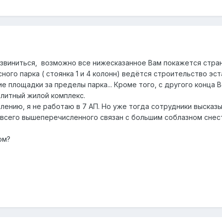
извиниться, возможно все нижесказанное Вам покажется стран
ного парка ( стоянка 1 и 4 колонн) ведётся строительство эст
е площадки за пределы парка... Кроме того, с другого конца 
элитный жилой комплекс.
лению, я не работаю в 7 АП. Но уже тогда сотрудники высказ
с всего вышеперечисленного связан с большим соблазном снес
том?