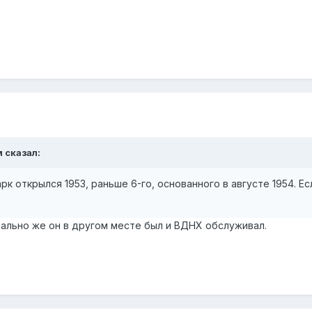
м
сказал:
арк открылся 1953, раньше 6-го, основанного в августе 1954. Е
чально же он в другом месте был и ВДНХ обслуживал.