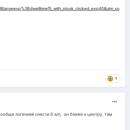
Blargeexp%3Bdwelltime15_with_plook_clicked_exp40&utm_so
1
ообще логичней снести 6 а/п, он ближе к центру, там