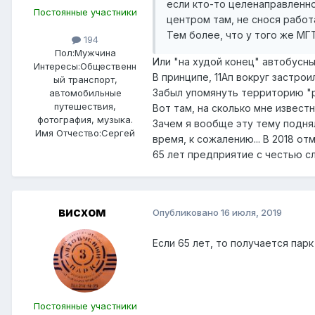
если кто-то целенаправленно
Постоянные участники
центром там, не снося рабо
Тем более, что у того же МГ
194
Пол:
Мужчина
Или "на худой конец" автобусн
Интересы:
Общественн
В принципе, 11Ап вокруг застроил
ый транспорт,
Забыл упомянуть территорию "р
автомобильные
путешествия,
Вот там, на сколько мне извес
фотография, музыка.
Зачем я вообще эту тему поднял
Имя Отчество:
Сергей
время, к сожалению... В 2018 от
65 лет предприятие с честью сл
висхом
Опубликовано
16 июля, 2019
Если 65 лет, то получается парк
Постоянные участники