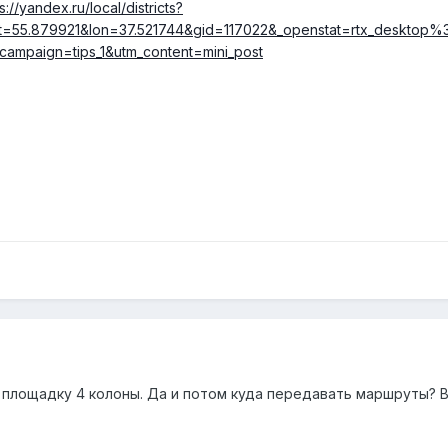
s://yandex.ru/local/districts?
=55.879921&lon=37.521744&gid=117022&_openstat=rtx_desktop%3
ampaign=tips_1&utm_content=mini_post
 площадку 4 колоны. Да и потом куда передавать маршруты? В