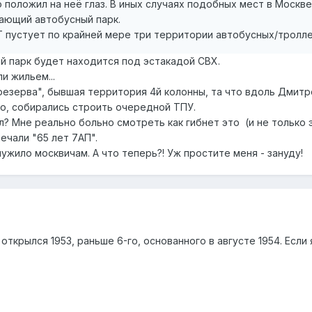
 положил на неё глаз. В иных случаях подобных мест в Москв
тающий автобусный парк.
Т пустует по крайней мере три территории автобусных/тролле
ый парк будет находится под эстакадой СВХ.
и жильем...
езерва", бывшая территория 4й колонны, та что вдоль Дмитро
тно, собирались строить очередной ТПУ.
? Мне реально больно смотреть как гибнет это (и не только 
мечали "65 лет 7АП".
ужило москвичам. А что теперь?! Уж простите меня - зануду!
 открылся 1953, раньше 6-го, основанного в августе 1954. Если