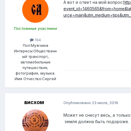
А вот и ответ на мой вопрос:
http
event_id=1460565&from=home&lat
urce=main&utm_medium=tips&utm_c
Постоянные участники
194
Пол:
Мужчина
Интересы:
Общественн
ый транспорт,
автомобильные
путешествия,
фотография, музыка.
Имя Отчество:
Сергей
висхом
Опубликовано
23 июля, 2019
Может не снесут весь, а только
земля должна быть подороже.