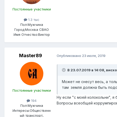
Постоянные участники
1.3 тыс
Пол:
Мужчина
Город:
Москва СВАО
Имя Отчество:
Виктор
Master89
Опубликовано
23 июля, 2019
В 23.07.2019 в 14:08,
висх
Может не снесут весь, а тол
там земля должна быть под
Постоянные участники
Ну если "с моей колокольни", я
194
Вопросы всеобщей коррумпирова
Пол:
Мужчина
Интересы:
Общественн
ый транспорт,