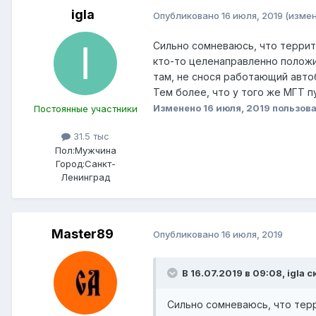
igla
Опубликовано
16 июля, 2019
(изме
Сильно сомневаюсь, что террит
кто-то целенаправленно положи
там, не снося работающий авто
Тем более, что у того же МГТ 
Изменено
16 июля, 2019
пользова
Постоянные участники
31.5 тыс
Пол:
Мужчина
Город:
Санкт-
Ленинград
Master89
Опубликовано
16 июля, 2019
В 16.07.2019 в 09:08,
igla
ск
Сильно сомневаюсь, что терр