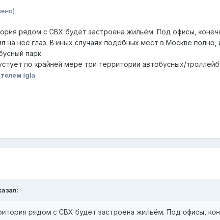
нено)
ория рядом с СВХ будет застроена жильём. Под офисы, конечн
л на неё глаз. В иных случаях подобных мест в Москве полно
бусный парк.
пустует по крайней мере три территории автобусных/троллейб
телем igla
азал:
итория рядом с СВХ будет застроена жильём. Под офисы, кон