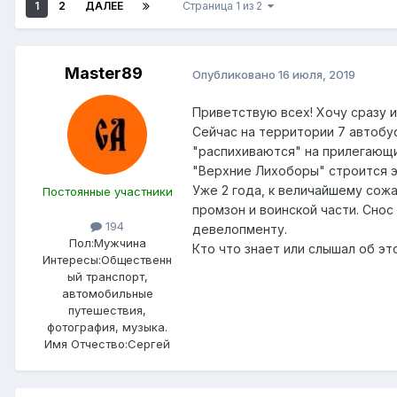
1
2
ДАЛЕЕ
Страница 1 из 2
Master89
Опубликовано
16 июля, 2019
Приветствую всех! Хочу сразу 
Сейчас на территории 7 автобус
"распихиваются" на прилегающи
"Верхние Лихоборы" строится 
Уже 2 года, к величайшему сожа
Постоянные участники
промзон и воинской части. Сно
194
девелопменту.
Пол:
Мужчина
Кто что знает или слышал об э
Интересы:
Общественн
ый транспорт,
автомобильные
путешествия,
фотография, музыка.
Имя Отчество:
Сергей