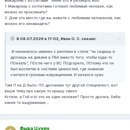
макароны с котлетами". Меня это и резануло ибо:
1. Макароны с котлетами готовил любимый человек, как
можно их проклинать?
2. Дом это место где вы живете с любимым человеком, как
можно его ненавидеть?
В 08.07.2026 в 17:02,
Иван О. С.
сказал:
И начиналось именно с реплики в стиле "ты сидишь и
дрочишь на диване в ПБК вместо того, чтобы куда-то
ПОехать", ПОсле чего у ВС ПОдгорело, ПОтому что он
был воспитан в системе ценностей, где онанизм
считался грязным извращением. И начался срач.
Там П на Д было. ПО дрочению тут другой Специалист, вот
выше тему про какую то крышу завел.
Кстати, а Гой и Ы это не один человек? Просто дрочка, бабы
какие то выдуманные....
Фыва Цукен