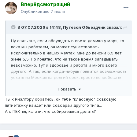
Вперёдсмотрящий
Опубликовано
7 июля
В 07.07.2026 в 14:48,
Путевой Объездчик
сказал:
Ну опять же, если обсуждать в свете домика у моря, то
пока мы работаем, он может существовать
исключительно в наших мечтах. Мне до пенсии 6,5 лет,
жене 5,5. Но понятно, что на такое время загадывать
невозможно. Тут и здоровье и работа и много всего
другого. А так, если когда-нибудь появится возможность
уехать из Москвы на долгий срок, просто попробовать
снять этот домик на несколько зимних месяцев, думаю,
Показать
в несезон это вполне реально за разумные деньги. А в
сезон здесь, на даче. Просто с каждым годом эта вот
Ты к Риэлтору обратись, он тебе "классную" совковую
наша долбаная чудесная зима становится всё более
пятиэтажку найдет или совсарай другого типа...
невыносимой.
А с ПБК ты, кстати, что собираешься делать?