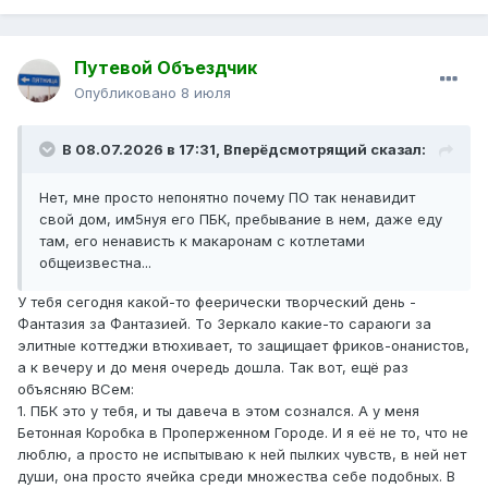
Путевой Объездчик
Опубликовано
8 июля
В 08.07.2026 в 17:31,
Вперёдсмотрящий
сказал:
Нет, мне просто непонятно почему ПО так ненавидит
свой дом, им5нуя его ПБК, пребывание в нем, даже еду
там, его ненависть к макаронам с котлетами
общеизвестна...
У тебя сегодня какой-то феерически творческий день -
Фантазия за Фантазией. То Зеркало какие-то сараюги за
элитные коттеджи втюхивает, то защищает фриков-онанистов,
а к вечеру и до меня очередь дошла. Так вот, ещё раз
объясняю ВСем:
1. ПБК это у тебя, и ты давеча в этом сознался. А у меня
Бетонная Коробка в Проперженном Городе. И я её не то, что не
люблю, а просто не испытываю к ней пылких чувств, в ней нет
души, она просто ячейка среди множества себе подобных. В