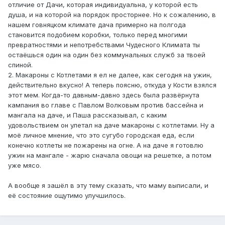
отличие от Дачи, которая индивидуальна, у которой есть
душа, и на которой на порядок просторнее. Но к сожалению, в
нашем говняцком климате дача примерно на полгода
становится подобием коробки, только перед многими
превратностями и непотребствами Чудесного Климата ты
остаёшься один на один без коммунальных служб за твоей
спиной.
2. Макароны с Котлетами я ел не далее, как сегодня на ужин,
действительно вкусно! А теперь поясню, откуда у Кости взялся
этот мем. Когда-то давным-давно здесь была развёрнута
кампания во главе с Павлом Волковым против бассейна и
мангала на даче, и Паша рассказывал, с каким
удовольствием он улетал на даче макароны с котлетами. Ну а
моё личное мнение, что это сугубо городская еда, если
конечно котлеты не пожарены на огне. А на даче я готовлю
ужин на мангале - жарю сначала овощи на решетке, а потом
уже мясо.
А вообще я зашёл в эту тему сказать, что маму выписали, и
её состояние ощутимо улучшилось.