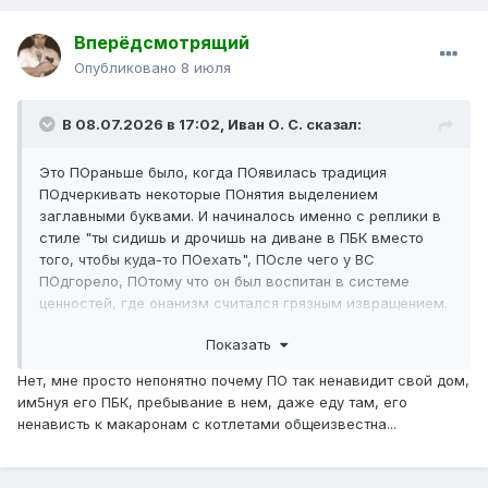
Вперёдсмотрящий
Опубликовано
8 июля
В 08.07.2026 в 17:02,
Иван О. С.
сказал:
Это ПОраньше было, когда ПОявилась традиция
ПОдчеркивать некоторые ПОнятия выделением
заглавными буквами. И начиналось именно с реплики в
стиле "ты сидишь и дрочишь на диване в ПБК вместо
того, чтобы куда-то ПОехать", ПОсле чего у ВС
ПОдгорело, ПОтому что он был воспитан в системе
ценностей, где онанизм считался грязным извращением.
И начался срач.
Показать
Нет, мне просто непонятно почему ПО так ненавидит свой дом,
им5нуя его ПБК, пребывание в нем, даже еду там, его
ненависть к макаронам с котлетами общеизвестна...