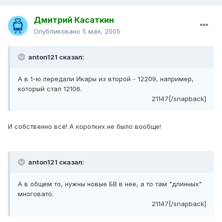
Дмитрий Касаткин
Опубликовано
5 мая, 2005
anton121 сказал:
А в 1-ю передали Икары из второй - 12209, например,
который стал 12106.
21147[/snapback]
И собственно всё! А коротких не было вообще!
anton121 сказал:
А в общем то, нужны новые БВ в нее, а то там "длинных"
многовато.
21147[/snapback]