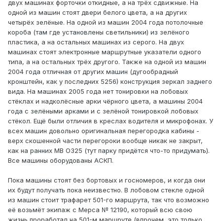
двух машинах форточки откидные, а на трёх сдвижные. На
одной из машин стоят двери белого цвета, а на других
четырёх зелёные. На одной из машин 2004 года потолочные
короба (там где установлены светильники) из зелёного
пластика, а на остальных машинах из серого. На двух
машинах стоят электронные маршрутные указатели одного
типа, а на остальных трёх другого. Также на одной из машин
2004 года отличная от других машин (дугообрадный
кронштейн, как у последних 5256) конструкция зеркал заднего
вида. На машинах 2005 года нет тонировки на лобовых
стёклах и надколёсные арки чёрного цвета, а машины 2004
года с зелёными арками и с зелёной тонировкой лобовых
стёкол. Ещё были отличия в креслах водителя и микрофонах. У
всех машин довольно оригинальная перегородка кабины -
верх скошенной части перегороки вообще никак не закрыт,
как на ранних МВ О325 (тут парку придётся что-то придумать).
Все машины оборудованы АСКП.
Пока машины стоят без бортовых и госномеров, и когда они
их будут получать пока неизвестно. В лобовом стекле одной
из машин стоит трафарет 501-го маршрута, так что возможно
её возьмёт экипаж с Мерса № 12190, который всю свою
жизнь проработал на 501-м маршруте (впрочем, это только