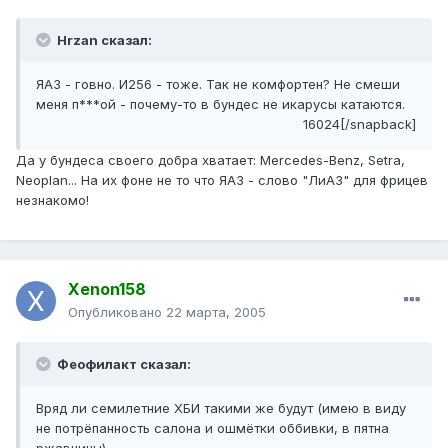
Hrzan сказал:
ЯАЗ - говно. И256 - тоже. Так не комфортен? Не смеши
меня п***ой - почему-то в бундес не икарусы катаются.
16024[/snapback]
Да у бундеса своего добра хватает: Mercedes-Benz, Setra,
Neoplan... На их фоне не то что ЯАЗ - слово "ЛиАЗ" для фрицев
незнакомо!
Xenon158
Опубликовано
22 марта, 2005
Феофилакт сказал:
Вряд ли семилетние ХБИ такими же будут (имею в виду
не потрёпанность салона и ошмётки оббивки, в пятна