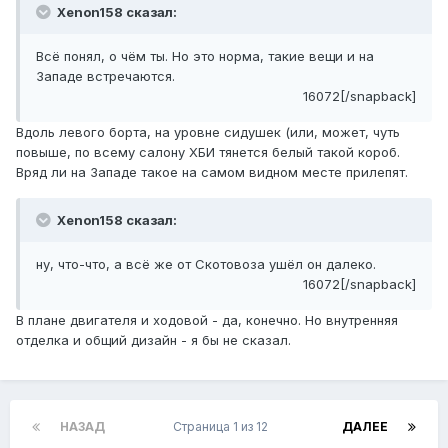
Xenon158 сказал:
Всё понял, о чём ты. Но это норма, такие вещи и на
Западе встречаются.
16072[/snapback]
Вдоль левого борта, на уровне сидушек (или, может, чуть
повыше, по всему салону ХБИ тянется белый такой короб.
Вряд ли на Западе такое на самом видном месте прилепят.
Xenon158 сказал:
ну, что-что, а всё же от Скотовоза ушёл он далеко.
16072[/snapback]
В плане двигателя и ходовой - да, конечно. Но внутренняя
отделка и общий дизайн - я бы не сказал.
НАЗАД
Страница 1 из 12
ДАЛЕЕ