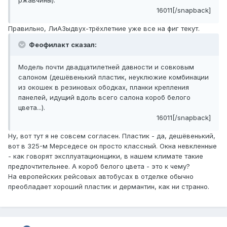
ржавчины).
16011[/snapback]
Правильно, ЛиАЗыдвух-трёхлетние уже все на фиг текут.
Феофилакт сказал:
Модель почти двадцатилетней давности и совковым
салоном (дешёвенький пластик, неуклюжие комбинации
из окошек в резиновых ободках, планки крепления
панелей, идущий вдоль всего салона короб белого
цвета...).
16011[/snapback]
Ну, вот тут я не совсем согласен. Пластик - да, дешёвенький,
вот в 325-м Мерседесе он просто классный. Окна невкленные
- как говорят эксплуатационщики, в нашем климате такие
предпочтительнее. А короб белого цвета - это к чему?
На европейских рейсовых автобусах в отделке обычно
преобладает хороший пластик и дермантин, как ни странно.