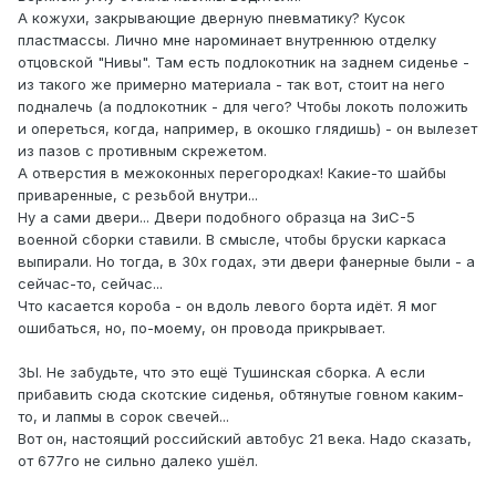
А кожухи, закрывающие дверную пневматику? Кусок
пластмассы. Лично мне нароминает внутреннюю отделку
отцовской "Нивы". Там есть подлокотник на заднем сиденье -
из такого же примерно материала - так вот, стоит на него
подналечь (а подлокотник - для чего? Чтобы локоть положить
и опереться, когда, например, в окошко глядишь) - он вылезет
из пазов с противным скрежетом.
А отверстия в межоконных перегородках! Какие-то шайбы
приваренные, с резьбой внутри...
Ну а сами двери... Двери подобного образца на ЗиС-5
военной сборки ставили. В смысле, чтобы бруски каркаса
выпирали. Но тогда, в 30х годах, эти двери фанерные были - а
сейчас-то, сейчас...
Что касается короба - он вдоль левого борта идёт. Я мог
ошибаться, но, по-моему, он провода прикрывает.
ЗЫ. Не забудьте, что это ещё Тушинская сборка. А если
прибавить сюда скотские сиденья, обтянутые говном каким-
то, и лапмы в сорок свечей...
Вот он, настоящий российский автобус 21 века. Надо сказать,
от 677го не сильно далеко ушёл.