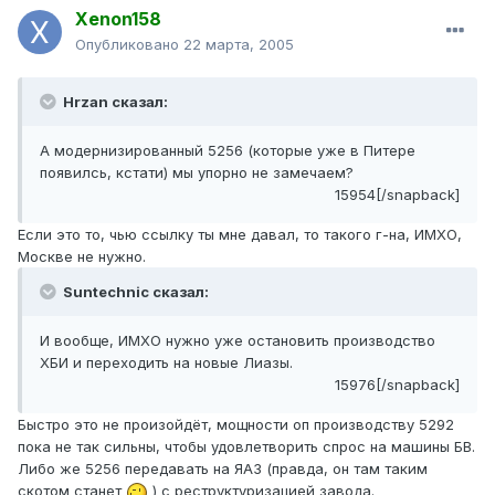
Xenon158
Опубликовано
22 марта, 2005
Hrzan сказал:
А модернизированный 5256 (которые уже в Питере
появилсь, кстати) мы упорно не замечаем?
15954[/snapback]
Если это то, чью ссылку ты мне давал, то такого г-на, ИМХО,
Москве не нужно.
Suntechnic сказал:
И вообще, ИМХО нужно уже остановить производство
ХБИ и переходить на новые Лиазы.
15976[/snapback]
Быстро это не произойдёт, мощности оп производству 5292
пока не так сильны, чтобы удовлетворить спрос на машины БВ.
Либо же 5256 передавать на ЯАЗ (правда, он там таким
скотом станет
) с реструктуризацией завода.