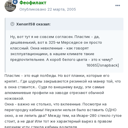
Феофилакт
Опубликовано
22 марта, 2005
Xenon158 сказал:
Ну, вот тут я не совсем согласен. Пластик - да,
дешёвенький, вот в 325-м Мерседесе он просто
классный. Окна невкленные - как говорят
эксплуатационщики, в нашем климате такие
предпочтительнее. А короб белого цвета - это к чему?
16065[/snapback]
Пластик - это ещё полбеды. Но вот планки, которые его
крепят... Где шурупы закрываются резинкой на манер той, что
в окна ставится... Судя по внешнему виду, эти самые
алюминиевые профили на заводе отрезают обычной
ножовкой.
Окна - важно не столько, что вклеенные. Посмотри на
перегородку кабины! Неужели нельзя было вставить ОДНО
окно, а не лепить два? Между тем, на Икаре-280 стекло гутое
стоит, а не два! Или тот же характерный вырез в правом
верхнем углу стекла кабины водителя.