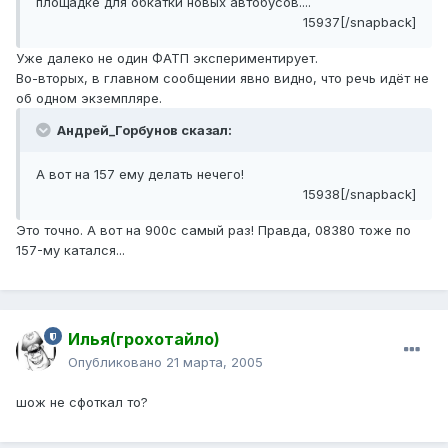
площадке для обкатки новых автобусов....
15937[/snapback]
Уже далеко не один ФАТП экспериментирует.
Во-вторых, в главном сообщении явно видно, что речь идёт не
об одном экземпляре.
Андрей_Горбунов сказал:
А вот на 157 ему делать нечего!
15938[/snapback]
Это точно. А вот на 900с самый раз! Правда, 08380 тоже по
157-му катался...
Илья(грохотайло)
Опубликовано
21 марта, 2005
шож не сфоткал то?