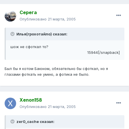
Серега
Опубликовано
21 марта, 2005
Илья(грохотайло) сказал:
шож не сфоткал то?
15944[/snapback]
Был бы я котом Баюном, обязательно бы сфоткал, но я
глазами фоткать не умею, а фотика не было.
Xenon158
Опубликовано
21 марта, 2005
zer0_cache сказал: