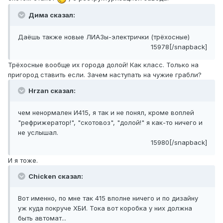
Дима сказал:
Даёшь также новые ЛИАЗы-электрички (трёхосные)
15978[/snapback]
Трёхосные вообще их города долой! Как класс. Только на
пригород ставить если. Зачем наступать на чужие грабли?
Hrzan сказал:
чем ненормален И415, я так и не понял, кроме воплей
"рефрижератор!", "скотовоз", "долой!" я как-то ничего и
не услышал.
15980[/snapback]
И я тоже.
Chicken сказал:
Вот именно, по мне так 415 вполне ничего и по дизайну
уж куда покруче ХБИ. Тока вот коробка у них должна
быть автомат...