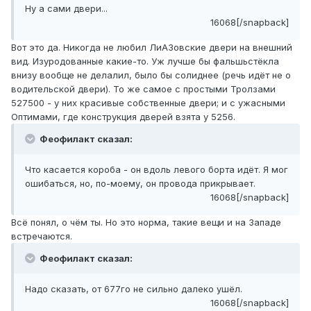
Ну а сами двери...
16068[/snapback]
Вот это да. Никогда не любил ЛиАЗовские двери на внешний
вид. Изуродованные какие-то. Уж лучше бы фальшьстёкла
внизу вообще не делалил, было бы солиднее (речь идёт не о
водительской двери). То же самое с простыми Тролзами
527500 - у них красивые собственные двери; и с ужасными
Оптимами, где конструкция дверей взята у 5256.
Феофилакт сказал:
Что касается короба - он вдоль левого борта идёт. Я мог
ошибаться, но, по-моему, он провода прикрывает.
16068[/snapback]
Всё понял, о чём ты. Но это норма, такие вещи и на Западе
встречаются.
Феофилакт сказал:
Надо сказать, от 677го не сильно далеко ушёл.
16068[/snapback]