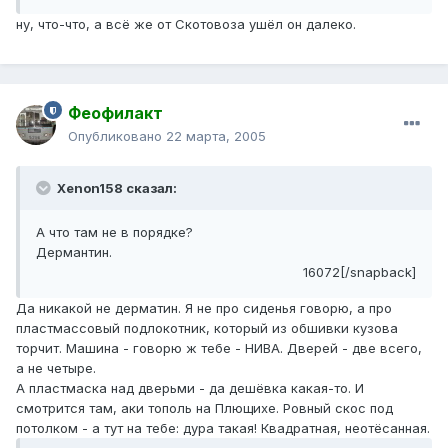
ну, что-что, а всё же от Скотовоза ушёл он далеко.
Феофилакт
Опубликовано
22 марта, 2005
Xenon158 сказал:
А что там не в порядке?
Дермантин.
16072[/snapback]
Да никакой не дерматин. Я не про сиденья говорю, а про
пластмассовый подлокотник, который из обшивки кузова
торчит. Машина - говорю ж тебе - НИВА. Дверей - две всего,
а не четыре.
А пластмаска над дверьми - да дешёвка какая-то. И
смотрится там, аки тополь на Плющихе. Ровный скос под
потолком - а тут на тебе: дура такая! Квадратная, неотёсанная.