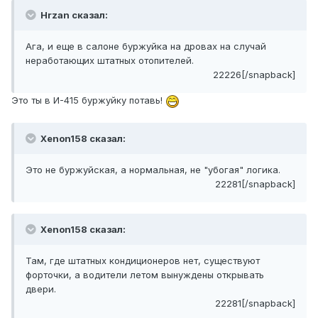
Hrzan сказал:
Ага, и еще в салоне буржуйка на дровах на случай
неработающих штатных отопителей.
22226[/snapback]
Это ты в И-415 буржуйку потавь!
Xenon158 сказал:
Это не буржуйская, а нормальная, не "убогая" логика.
22281[/snapback]
Xenon158 сказал:
Там, где штатных кондиционеров нет, существуют
форточки, а водители летом вынуждены открывать
двери.
22281[/snapback]