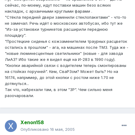
сейчас, по-моему, идут поставки машин безо всяких
накладок, с архаичными круглыми фарами .
"Стёкла передней двери заменили стеклопакетами" - что-то
не замечал. Речь идёт о московских автобусах, ибо тут же
"Из-за установки турникетов расширили переднюю
площадку".
"Простецкие сиденья с кожзаменителем траурных расцветок
остались в прошлом" - ага, на машинах после ТМЗ. Туда же -
"новые люминесцентные светильники" (новые - для завода
ЛиАЗ? Ибо такие же я видел ещё на И-283 в 1990 году).
"Кнопки аварийной связи с водителем теперь смонтированы
на стойках поручней". Кем, СваРЗом? Может быть? Но на
16174, напрммер, до этой кнопки с ростом ниже 1.70 не
дотянуться...
Так что, набрехали там, в этом "ЗР". Чем сильно меня
разочаровали.
Xenon158
Опубликовано
16 мая, 2005