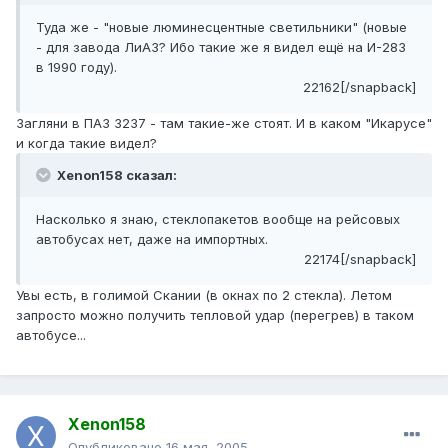
Туда же - "новые люминесцентные светильники" (новые
- для завода ЛиАЗ? Ибо такие же я видел ещё на И-283
в 1990 году).
22162[/snapback]
Загляни в ПАЗ 3237 - там такие-же стоят. И в каком "Икарусе"
и когда такие видел?
Xenon158 сказал:
Насколько я знаю, стеклопакетов вообще на рейсовых
автобусах нет, даже на импортных.
22174[/snapback]
Увы есть, в голимой Скании (в окнах по 2 стекла). Летом
запросто можно получить тепловой удар (перегрев) в таком
автобусе...
Xenon158
Опубликовано
16 мая, 2005