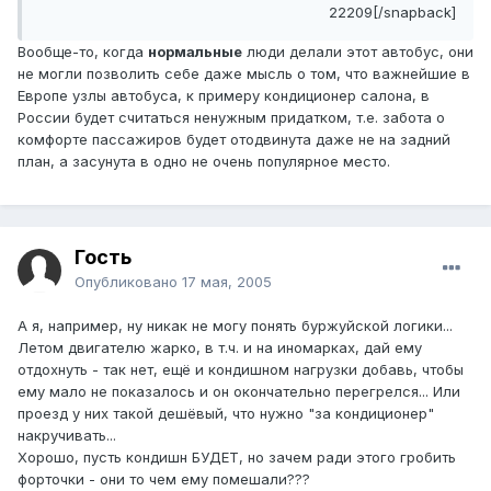
22209[/snapback]
Вообще-то, когда
нормальные
люди делали этот автобус, они
не могли позволить себе даже мысль о том, что важнейшие в
Европе узлы автобуса, к примеру кондиционер салона, в
России будет считаться ненужным придатком, т.е. забота о
комфорте пассажиров будет отодвинута даже не на задний
план, а засунута в одно не очень популярное место.
Гость
Опубликовано
17 мая, 2005
А я, например, ну никак не могу понять буржуйской логики...
Летом двигателю жарко, в т.ч. и на иномарках, дай ему
отдохнуть - так нет, ещё и кондишном нагрузки добавь, чтобы
ему мало не показалось и он окончательно перегрелся... Или
проезд у них такой дешёвый, что нужно "за кондиционер"
накручивать...
Хорошо, пусть кондишн БУДЕТ, но зачем ради этого гробить
форточки - они то чем ему помешали???