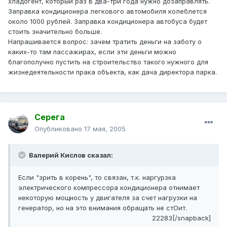
хладогент, который раз в два-три года нужно дозаправлять.
Заправка кондиционера легкового автомобиля колеблется
около 1000 рублей. Заправка кондиционера автобуса будет
стоить значительно больше.
Напрашивается вопрос: зачем тратить деньги на заботу о
каких-то там пассажирах, если эти деньги можно
благополучно пустить на строительство такого нужного для
жизнедеятельности прака объекта, как дача директора парка.
Серега
Опубликовано
17 мая, 2005
Валерий Кислов сказал:
Если "зрить в корень", то связан, т.к. наргурзка
электрического компрессора кондиционера отнимает
некоторую мощность у двигателя за счет нагрузки на
генератор, но на это внимания обращать не стОит.
22283[/snapback]