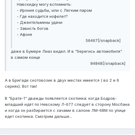
Навскидку могу вспомнить:
- Ирония судьбы, или с Легким паром
- Где находится нофелет?
- Джентельмены удачи
- Зависть богов
- Афоня
56467[/snapback]
даже в Бумере Лиаз видел. И в "берегись автомобиля"
в самом конце
84848[/snapback]
А в Бригаде скотовозик в двух местах имеется ( во 2 и 6
сериях). Вот так!
В "Брате-1" дважды появляется скотинка: когда Бодров-
младший идёт по Невскому Л-677 следует в сторону Мосбана
и когда он разбирается с хачами в салоне ЛМ-68М по улице
едет скотинка. Смотрим дальше...