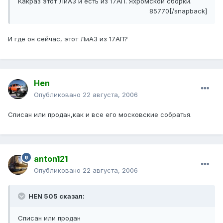
Какраз этот ЛиАЗ и есть из 17АП. Яхромской сборки.
85770[/snapback]
И где он сейчас, этот ЛиАЗ из 17АП?
Hen
Опубликовано
22 августа, 2006
Списан или продан,как и все его московские собратья.
anton121
Опубликовано
22 августа, 2006
HEN 505 сказал:
Списан или продан