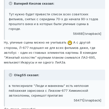
Валерий Кислов сказал:
Тут нужно будет привести список всех советских
фильмов, снятых с серидины 70-х до начала 90-х годов
прошлого века и в которых были уличные сцены в
городе.
56468[/snapback]
Ну, уличные сцены можно не учитывать
А с другой
стороны, Л-677 подошел не для всех фильмов даже, где
автобус - один из главных элементов картины. В комедии
"Женатый холостяк" крупным планом снимался ЛАЗ-695,
мелькают Икарусы и ни одного ЛиАЗа.
OlegSS сказал:
в телесериале "Люди и манекены" есть неплохая
пейзажная зарисовка с Лиазом-677 Химкинской
автоколонны, скриншот прилагаю
56471[/snapback]
Да, точно, спасибо!