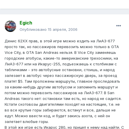
Egich
Опубликовано
15 апреля, 2006
Денис 62XX прав, в этой игре можно ездить на ЛиАЗ-677
просто так, но пассажиров перевозить можно только в GTA
Vice City, в GTA San Andreas нельзя. В Vice City заменяешь
городские атобусы, какие-то американские трехосники, на
ЛиАЗ-677 или на Икарус-255, подъезжаешь к столбикам с
табличками - это автобусные остановки, стоишь, и народ
залезает в автобус через пассажирскую дверь, за проезд
платят $5. Там проложены маршруты, главное проследовать
за каким-нибудь другим автобусом и запомнить маршрут и
потом можно перевозить пассажиров на ЛиАЗ-677. В San
Andreas такого нет: остановки там есть, но народ не садится.
Кстати скотовозы двигателями походят на настоящие, т.е. не
во все крутые горы забираются, встанут и все, дальше не
едут. Можно ввести код, и будет закись азота, с ней он
залетает влюбые горы.
В этой же игре есть Икарус 280, но прицеп к нему над найти. С