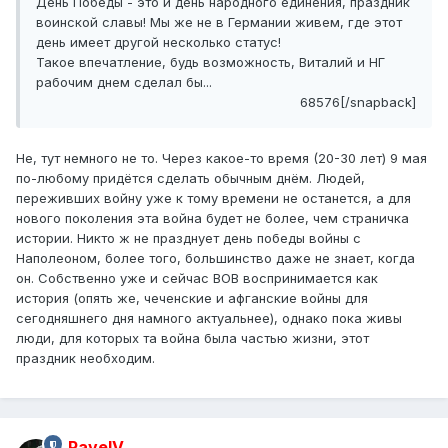
День Победы - это и день народного единения, праздник
воинской славы! Мы же не в Германии живем, где этот
день имеет другой несколько статус!
Такое впечатление, будь возможность, Виталий и НГ
рабочим днем сделал бы...
68576[/snapback]
Не, тут немного не то. Через какое-то время (20-30 лет) 9 мая
по-любому придётся сделать обычным днём. Людей,
переживших войну уже к тому времени не останется, а для
нового поколения эта война будет не более, чем страничка
истории. Никто ж не празднует день победы войны с
Наполеоном, более того, большинство даже не знает, когда
он. Собственно уже и сейчас ВОВ воспринимается как
история (опять же, чеченские и афганские войны для
сегодняшнего дня намного актуальнее), однако пока живы
люди, для которых та война была частью жизни, этот
праздник необходим.
PavelV