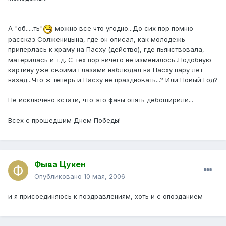
А "об.....ть"
можно все что угодно...До сих пор помню
рассказ Солженицына, где он описал, как молодежь
приперлась к храму на Пасху (действо), где пьянствовала,
материлась и т.д. С тех пор ничего не изменилось..Подобную
картину уже своими глазами наблюдал на Пасху пару лет
назад...Что ж теперь и Пасху не праздновать...? Или Новый Год?
Не исключено кстати, что это фаны опять дебоширили...
Всех с прошедшим Днем Победы!
Фыва Цукен
Опубликовано
10 мая, 2006
и я присоединяюсь к поздравлениям, хоть и с опозданием