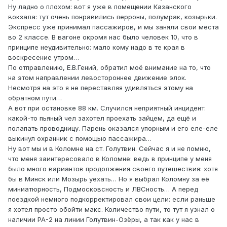
Ну ладно о плохом: вот я уже в помещении Казанского
вокзала: тут очень понравились перроны, полумрак, козырьки.
Экспресс уже принимал пассажиров, и мы заняли свои места
во 2 классе. В вагоне окромя нас было человек 10, что в
принципе неудивительно: мало кому надо в те края в
воскресение утром…
По отправлению, Е.В.Гений, обратил моё внимание на то, что
на этом направлении левостороннее движение элок.
Несмотря на это я не переставляя удивляться этому на
обратном пути…
А вот при остановке 88 км. Случился неприятный инцидент:
какой-то пьяный чел захотел проехать зайцем, да ещё и
полапать проводницу. Парень оказался упорным и его еле-еле
выкинул охранник с помощью пассажира…
Ну вот мы и в Коломне на ст. Голутвин. Сейчас я и не помню,
что меня заинтересовало в Коломне: ведь в принципе у меня
было много вариантов продолжения своего путешествия: хотя
бы в Минск или Мозырь уехать… Но я выбрал Коломну за её
миниатюрность, Подмосковсность и ЛВСность… А перед
поездкой немного подкорректировал свои цели: если раньше
я хотел просто обойти макс. Количество пути, то тут я узнал о
наличии РА-2 на линии Голутвин-Озёры, а так как у нас в