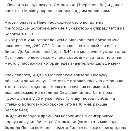
г.Пено,что неподалеку от Осташкова (Тверская обл.) и далее
заехать в Москву,пересечься там с одним человеком.
Чтобы попасть в Пено необходимо было попасть на
пригородный Бологое-Великие Луки,который отправляется из
Бологое в 8.50.
И как раз в 2.40 отправлением с Московского вокзала мне
попался поезд 269 СПб-Севастополь,на который я и взял
билет. До Бологое поезд идет 5.40,что меня очень устраивало.
Хотя,конечно немножко мучала совесть из-за того,что отнял
место у пассажира,который едет значительно дальше меня.
Итак,суббота,1.40,я на Московском вокзале. Посадку
обьявили за 40 минут. Состояние вагонов конечно оставляло
желать лучшего,но для меня это значения не имело. Как
оказалось,многие ехали до Окуловки,вышла 1/4 вагона.
Проснулся я в 7.55 и уже через 15 минут поезд прибыл на
станцию Бологое-Московское (что на 10 мин. раньше
расписания).
Выйдя из поезда я прямиком направился в пригородную
кассу,где купил билет до Осташкова (хотя ехать мне надо
было до Пено,я помнил о том,что билеты на таких пригородных