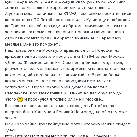
купит еду в дорогу, да и отдохнуть было уже пора: всё-таки
ходить целый день по жаре довольно утомительно…
А уехали мы… правильно: на КТМ-8, тем самым прокатившись
на всех типах ПС Витебского трамвая… Купив еду и побродив
по Привокзальной площади, я обратил внимание на зазывал
частников, которые приглашали в Полоцк и Новополоцк на
своих микроавтобусах, я обратил внимание и через пару
месяцев мне это поможет…
Наш поезд был на Москву, отправлялся от с Полоцка, но
приходит он как правило полупустым. №39-Полоцк-Москва
«Двина» Формирования БЧ. Сам поезд фирменный, но мы,
разумеется разместились в нефирменном плацкарте о чём не
пожалели, ибо всё равно вагон чистый, всё равно бельё
накрахмаленное, всё равно проводники вежливые и
услужливые. Первоначально мы думали вылезти в
Смоленске, ибо там стоянка 30 минут, но нас срубило до
этого
и проснулся я только ближе к Москве…
Вот так и закончилась для меня поездка в Витебск, но
впереди была Коломна и Великий Новгород, но об этом уже
завтра…
Мои Трамвайно-троллейбусные фото Витебска можно увидеть
здесь
http://stts.mosfont.ru/search.php?cid=34&a...=on&order=0