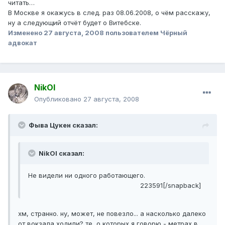
читать…
В Москве я окажусь в след. раз 08.06.2008, о чём расскажу,
ну а следующий отчёт будет о Витебске.
Изменено
27 августа, 2008
пользователем Чёрный
адвокат
NikOl
Опубликовано
27 августа, 2008
Фыва Цукен сказал:
NikOl сказал:
Не видели ни одного работающего.
223591[/snapback]
хм, странно. ну, может, не повезло... а насколько далеко
от вокзала ходили? те, о которых я говорю - метрах в