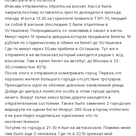
посмотреть его хотелось.
Итак,мы отправились обратно,на вокзал. Касса была
закрыта,поэтому оставалось просто дожидаться прихода
поезда. И вот,в 13.30 на горизонте появился ТЭП-70,тянущий
за собой 8 вагонов (последние 2 были отцеплены в
Осташкове). Попрощавшись со знакомым,я зашел в вагон.
Минут через 10 пришла девушка,которая продавала билеты. 16
рублей по студенческому в обмен на билет до Осташкова.
Где-то минут через 50,мы прибили в Осташков. Тут же я
отправился на автовокзал,который находится рядом с ж/д
вокзалом. Там я купил билет на автобус до Москвы в 22-
30,стоимостью 457р.
После этого я отправился осматривать город. Первое,что
поразило жителя большого города-отсутствие тротуаров.
Приходилось идти по обочине довольно оживленной улицы.
Дойдя до центра,я понял,что особо в этом городе делать
нечего. Вокруг полно новостроек,дороги находятся в
отвратительном состоянии. Также было замечено 2 городских
маршрута-на одном бегал Икарус 260-й,на втором,чтобегало
я не разглядел издалека,но однозначно что-то
неотечественное.
Погуляв по городу,в 21-30 я был на автовокзале. Помимо меня
там было еще 2 человека. Где-то в 22.10 приехал мой