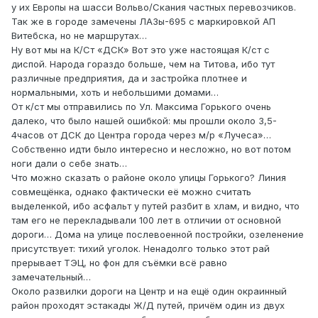
у их Европы на шасси Вольво/Скания частных перевозчиков.
Так же в городе замечены ЛАЗы-695 с маркировкой АП
Витебска, но не маршрутах…
Ну вот мы на К/Ст «ДСК» Вот это уже настоящая К/ст с
диспой. Народа гораздо больше, чем на Титова, ибо тут
различные предприятия, да и застройка плотнее и
нормальными, хоть и небольшими домами…
От к/ст мы отправились по Ул. Максима Горького очень
далеко, что было нашей ошибкой: мы прошли около 3,5-
4часов от ДСК до Центра города через м/р «Лучеса»…
Собственно идти было интересно и несложно, но вот потом
ноги дали о себе знать…
Что можно сказать о районе около улицы Горького? Линия
совмещёнка, однако фактически её можно считать
выделенкой, ибо асфальт у путей разбит в хлам, и видно, что
там его не перекладывали 100 лет в отличии от основной
дороги… Дома на улице послевоенной постройки, озеленение
присутствует: тихий уголок. Ненадолго только этот рай
прерывает ТЭЦ, но фон для съёмки всё равно
замечательный…
Около развилки дороги на Центр и на ещё один окраинный
район проходят эстакады Ж/Д путей, причём один из двух