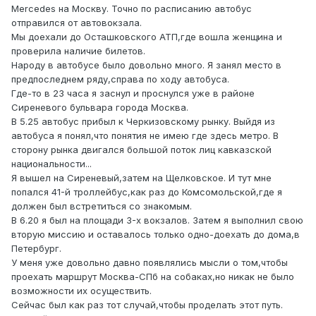
Mercedes на Москву. Точно по расписанию автобус
отправился от автовокзала.
Мы доехали до Осташковского АТП,где вошла женщина и
проверила наличие билетов.
Народу в автобусе было довольно много. Я занял место в
предпоследнем ряду,справа по ходу автобуса.
Где-то в 23 часа я заснул и проснулся уже в районе
Сиреневого бульвара города Москва.
В 5.25 автобус прибыл к Черкизовскому рынку. Выйдя из
автобуса я понял,что понятия не имею где здесь метро. В
сторону рынка двигался большой поток лиц кавказской
национальности...
Я вышел на Сиреневый,затем на Щелковское. И тут мне
попался 41-й троллейбус,как раз до Комсомольской,где я
должен был встретиться со знакомым.
В 6.20 я был на площади 3-х вокзалов. Затем я выполнил свою
вторую миссию и оставалось только одно-доехать до дома,в
Петербург.
У меня уже довольно давно появлялись мысли о том,чтобы
проехать маршрут Москва-СПб на собаках,но никак не было
возможности их осуществить.
Сейчас был как раз тот случай,чтобы проделать этот путь.