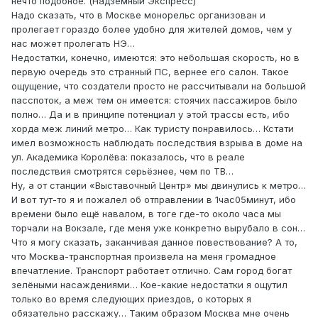
нечто подобное. (Надземный Экспресс)
Надо сказать, что в Москве монорельс организован и
пролегает гораздо более удобно для жителей домов, чем у
нас может пролегать НЭ…
Недостатки, конечно, имеются: это небольшая скорость, но в
первую очередь это странный ПС, вернее его салон. Такое
ощущение, что создатели просто не рассчитывали на большой
пасспоток, а меж тем он имеется: стоячих пассажиров было
полно… Да и в принципе потенциал у этой трассы есть, ибо
хорда меж линий метро… Как туристу понравилось… Кстати
имел возможность наблюдать последствия взрыва в доме на
ул. Академика Королёва: показалось, что в реале
последствия смотрятся серьёзнее, чем по ТВ…
Ну, а от станции «Выставочный Центр» мы двинулись к метро…
И вот тут-то я и пожалел об отправлении в 1час05минут, ибо
времени было ещё навалом, в тоге где-то около часа мы
торчали на Вокзале, где меня уже конкретно вырубало в сон…
Что я могу сказать, заканчивая данное повествование? А то,
что Москва-транспортная произвела на меня громадное
впечатление. Транспорт работает отлично. Сам город богат
зелёными насаждениями… Кое-какие недостатки я ощутил
только во время следующих приездов, о которых я
обязательно расскажу… Таким образом Москва мне очень