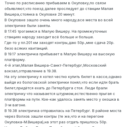
Точно по расписанию прибываем в Окуловку,по связи
обьявляют,что поезд далее проследует до станции Малая
Вишера,стоянка в Окуловке 20 минут.
В Окуловке зашло очень много народу,все места во всей
электричке были заняты.
В 17.45 трогаемся в Малую Вишеру. На промежуточных
станциях народу заходит всё больше и больше.
Где-то у пл.201 км заходят контры,даю 50р.,мне сдача 20р.
безо всяких квитанций.
В 19.17 электричка прибывает в Малую Вишеру на высокую
платформу.
4-й этап,Малая Вишера-Санкт-Петербург,Московский
вокзал,отправление в 19.38.
На эту электричку я хотел честно купить билет в кассе,однако
выйдя из бологовской электрички понял,что если идти брать
билет,придётся ехать до Петербурга стоя. Люди брали
электричку что называется штурмом,естественно прыгая с
платформы на пути. Кое-как удалось занять место у окошка в
3-м вагоне.
В 19.38 электричка отправилась на Петербург. В районе моста
через Волхов зашли контры (те же,что и на перегоне
Окуловка-М.Вишера),на этот раз отдать пришлось 50р.