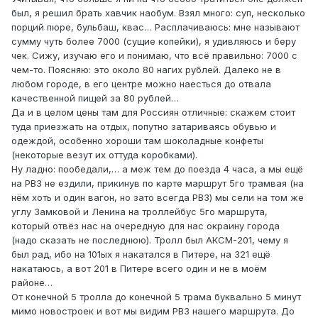
был, я решил брать хавчик наобум. Взял много: суп, несколько
порций пюре, бульбаш, квас… Расплачиваюсь: мне называют
сумму чуть более 7000 (сущие копейки), я удивляюсь и беру
чек. Сижу, изучаю его и понимаю, что всё правильно: 7000 с
чем-то. Поясняю: это около 80 нагих рублей. Далеко не в
любом городе, в его центре можно наесться до отвала
качественной пищей за 80 рублей…
Да и в целом цены там для Россиян отличные: скажем стоит
туда приезжать на отдых, попутно затариваясь обувью и
одеждой, особенно хороши там шоколадные конфеты
(некоторые везут их оттуда коробками).
Ну ладно: пообедали,… а меж тем до поезда 4 часа, а мы ещё
на РВЗ не ездили, прикинув по карте маршрут 5го трамвая (на
нём хоть и один вагон, но зато всегда РВЗ) мы сели на том же
углу Замковой и Ленина на троллейбус 5го маршрута,
который отвёз нас на очередную для нас окраину города
(надо сказать не последнюю). Тролл был АКСМ-201, чему я
был рад, ибо на 101ых я накатался в Питере, на 321 ещё
накатаюсь, а вот 201 в Питере всего один и не в моём
районе…
От конечной 5 тролла до конечной 5 трама буквально 5 минут
мимо новостроек и вот мы видим РВЗ нашего маршрута. До