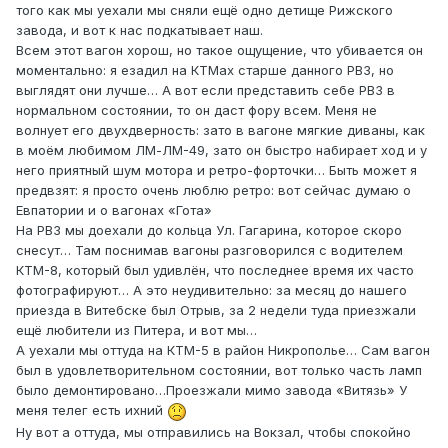
того как мы уехали мы сняли ещё одно детище Рижского
завода, и вот к нас подкатывает наш.
Всем этот вагон хорош, но такое ощущение, что убивается он
моментально: я езадил на КТМах старше данного РВЗ, но
выглядят они лучше… А вот если представить себе РВЗ в
нормальном состоянии, то он даст фору всем. Меня не
волнует его двухдверность: зато в вагоне мягкие диваны, как
в моём любимом ЛМ-ЛМ-49, зато он быстро набирает ход и у
него приятный шум мотора и ретро-форточки… Быть может я
предвзят: я просто очень люблю ретро: вот сейчас думаю о
Евпатории и о вагонах «Гота»
На РВЗ мы доехали до кольца Ул. Гагарина, которое скоро
снесут… Там поснимав вагоны разговорился с водителем
КТМ-8, который был удивлён, что последнее время их часто
фотографируют… А это неудивительно: за месяц до нашего
приезда в Витебске был Отрыв, за 2 недели туда приезжали
ещё любители из Питера, и вот мы…
А уехали мы оттуда на КТМ-5 в район Никрополье… Сам вагон
был в удовлетворительном состоянии, вот только часть ламп
было демонтировано…Проезжали мимо завода «Витязь» У
меня телег есть ихний
Ну вот а оттуда, мы отправились на Вокзал, чтобы спокойно