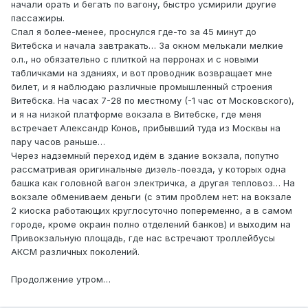
начали орать и бегать по вагону, быстро усмирили другие
пассажиры.
Спал я более-менее, проснулся где-то за 45 минут до
Витебска и начала завтракать… За окном мелькали мелкие
о.п., но обязательно с плиткой на перронах и с новыми
табличками на зданиях, и вот проводник возвращает мне
билет, и я наблюдаю различные промышленный строения
Витебска. На часах 7-28 по местному (-1 час от Московского),
и я на низкой платформе вокзала в Витебске, где меня
встречает Александр Конов, прибывший туда из Москвы на
пару часов раньше…
Через надземный переход идём в здание вокзала, попутно
рассматривая оригинальные дизель-поезда, у которых одна
башка как головной вагон электричка, а другая тепловоз… На
вокзале обмениваем деньги (с этим проблем нет: на вокзале
2 киоска работающих круглосуточно попеременно, а в самом
городе, кроме окраин полно отделений банков) и выходим на
Привокзальную площадь, где нас встречают троллейбусы
АКСМ различных поколений.
Продолжение утром…