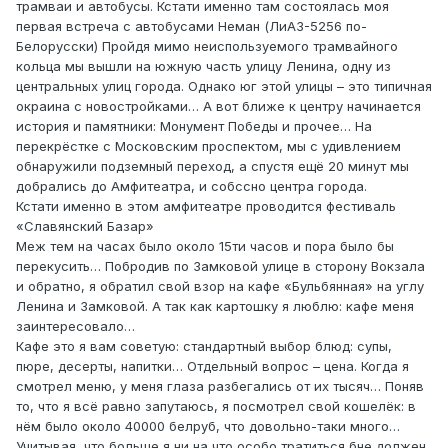
трамваи и автобусы. Кстати именно там состоялась моя
первая встреча с автобусами Неман (ЛиАЗ-5256 по-
Белорусски) Пройдя мимо неиспользуемого трамвайного
кольца мы вышли на южную часть улицу Ленина, одну из
центральных улиц города. Однако юг этой улицы – это типичная
окраина с новостройками… А вот ближе к центру начинается
история и памятники: Монумент Победы и прочее… На
перекрёстке с Московским проспектом, мы с удивлением
обнаружили подземный переход, а спустя ещё 20 минут мы
добрались до Амфитеатра, и собссно центра города.
Кстати именно в этом амфитеатре проводится фестиваль
«Славянский Базар»
Меж тем на часах было около 15ти часов и пора было бы
перекусить… Побродив по Замковой улице в сторону Вокзала
и обратно, я обратил свой взор на кафе «Бульбянная» на углу
Ленина и Замковой. А так как картошку я люблю: кафе меня
заинтересовало…
Кафе это я вам советую: стандартный выбор блюд: супы,
пюре, десерты, напитки… Отдельный вопрос – цена. Когда я
смотрел меню, у меня глаза разбегались от их тысяч… Поняв
то, что я всё равно запутаюсь, я посмотрел свой кошелёк: в
нём было около 40000 белруб, что довольно-таки много…
Учитывая, что больше я ни на что особо тратиться бне должен