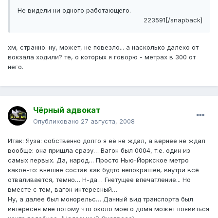
Не видели ни одного работающего.
223591[/snapback]
хм, странно. ну, может, не повезло... а насколько далеко от
вокзала ходили? те, о которых я говорю - метрах в 300 от
него.
Чёрный адвокат
Опубликовано
27 августа, 2008
Итак: Яуза: собственно долго я её не ждал, а вернее не ждал
вообще: она пришла сразу… Вагон был 0004, т.е. один из
самых первых. Да, народ… Просто Нью-Йоркское метро
какое-то: внешне состав как будто непокрашен, внутри всё
отваливается, темно… Н-да… Гнетущее впечатление... Но
вместе с тем, вагон интересный…
Ну, а далее был монорельс… Данный вид транспорта был
интересен мне потому что около моего дома может появиться