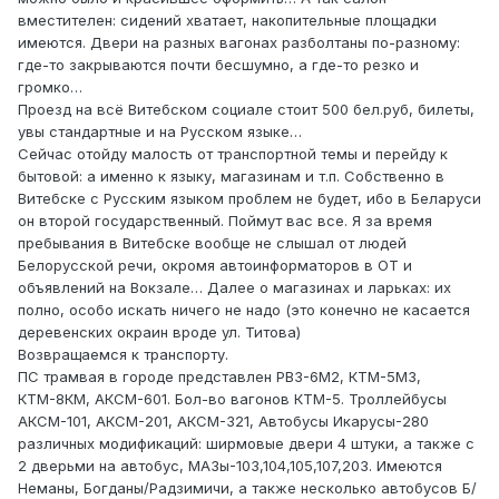
вместителен: сидений хватает, накопительные площадки
имеются. Двери на разных вагонах разболтаны по-разному:
где-то закрываются почти бесшумно, а где-то резко и
громко…
Проезд на всё Витебском социале стоит 500 бел.руб, билеты,
увы стандартные и на Русском языке…
Сейчас отойду малость от транспортной темы и перейду к
бытовой: а именно к языку, магазинам и т.п. Собственно в
Витебске с Русским языком проблем не будет, ибо в Беларуси
он второй государственный. Поймут вас все. Я за время
пребывания в Витебске вообще не слышал от людей
Белорусской речи, окромя автоинформаторов в ОТ и
объявлений на Вокзале… Далее о магазинах и ларьках: их
полно, особо искать ничего не надо (это конечно не касается
деревенских окраин вроде ул. Титова)
Возвращаемся к транспорту.
ПС трамвая в городе представлен РВЗ-6М2, КТМ-5М3,
КТМ-8КМ, АКСМ-601. Бол-во вагонов КТМ-5. Троллейбусы
АКСМ-101, АКСМ-201, АКСМ-321, Автобусы Икарусы-280
различных модификаций: ширмовые двери 4 штуки, а также с
2 дверьми на автобус, МАЗы-103,104,105,107,203. Имеются
Неманы, Богданы/Радзимичи, а также несколько автобусов Б/