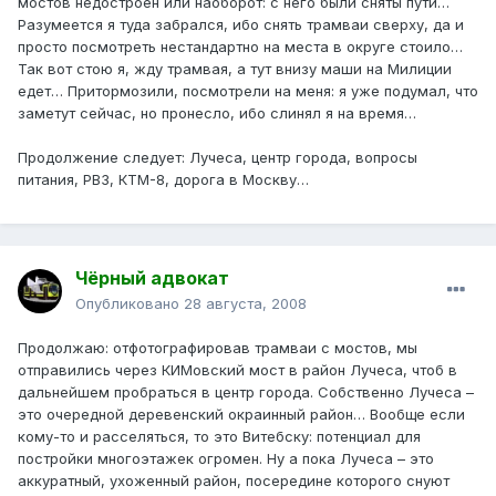
мостов недостроен или наоборот: с него были сняты пути…
Разумеется я туда забрался, ибо снять трамваи сверху, да и
просто посмотреть нестандартно на места в округе стоило…
Так вот стою я, жду трамвая, а тут внизу маши на Милиции
едет… Притормозили, посмотрели на меня: я уже подумал, что
заметут сейчас, но пронесло, ибо слинял я на время…
Продолжение следует: Лучеса, центр города, вопросы
питания, РВЗ, КТМ-8, дорога в Москву…
Чёрный адвокат
Опубликовано
28 августа, 2008
Продолжаю: отфотографировав трамваи с мостов, мы
отправились через КИМовский мост в район Лучеса, чтоб в
дальнейшем пробраться в центр города. Собственно Лучеса –
это очередной деревенский окраинный район… Вообще если
кому-то и расселяться, то это Витебску: потенциал для
постройки многоэтажек огромен. Ну а пока Лучеса – это
аккуратный, ухоженный район, посередине которого снуют