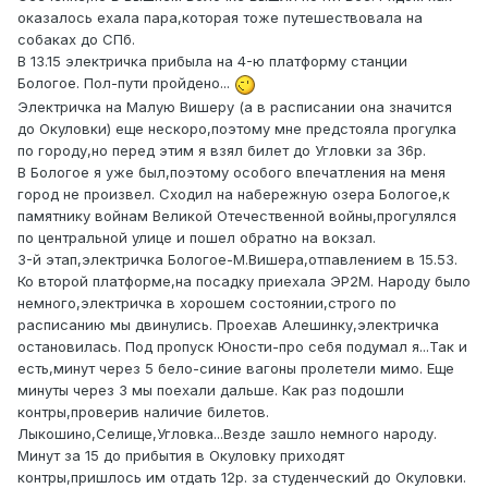
оказалось ехала пара,которая тоже путешествовала на
собаках до СПб.
В 13.15 электричка прибыла на 4-ю платформу станции
Бологое. Пол-пути пройдено...
Электричка на Малую Вишеру (а в расписании она значится
до Окуловки) еще нескоро,поэтому мне предстояла прогулка
по городу,но перед этим я взял билет до Угловки за 36р.
В Бологое я уже был,поэтому особого впечатления на меня
город не произвел. Сходил на набережную озера Бологое,к
памятнику войнам Великой Отечественной войны,прогулялся
по центральной улице и пошел обратно на вокзал.
3-й этап,электричка Бологое-М.Вишера,отпавлением в 15.53.
Ко второй платформе,на посадку приехала ЭР2М. Народу было
немного,электричка в хорошем состоянии,строго по
расписанию мы двинулись. Проехав Алешинку,электричка
остановилась. Под пропуск Юности-про себя подумал я...Так и
есть,минут через 5 бело-синие вагоны пролетели мимо. Еще
минуты через 3 мы поехали дальше. Как раз подошли
контры,проверив наличие билетов.
Лыкошино,Селище,Угловка...Везде зашло немного народу.
Минут за 15 до прибытия в Окуловку приходят
контры,пришлось им отдать 12р. за студенческий до Окуловки.