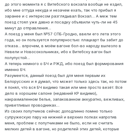
до этого момента я с Витебского вокзала вообще не ездил,
ибо мне оттуда некуда и незачем ехать, так что прибыл я
заранее и с интересом разглядывал Вокзал… А меж тем
поезд стоял уже давно и посадку объявили чуть-ли не 45
минут до отправления…
А поезд у меня был №57 СПБ-Гродно, ввели его лета этого
года, но он пользуется популярностью: плацкарт бы забит до
отказа… впрочем, в моём вагоне бол-во народу вылезло в
Невели и Новосокольниках, ибо к Витебску вагон был
полупустой…
А теперь немного о БЧ и РЖД, ибо поезд был формирования
именно БЧ.
Разумеется, данный поезд был для меня первым их
Белорусских и я думал, что может только здесь так, но потом
я понял, что вся БЧ видимо такая или мне просто везёт. Всё
дело в хорошем салоне (недавний КР видимо),
накрахмаленном белье, запакованном аккуратно, вежливых,
приветливых проводниках…
Из своих попутчиков сейчас доподлинно помню только
супружескую пару на нижней и верхних полках напротив
меня, проблем с попутчиками не было, если не считать
мелких детей в вагоне, но родителей этих детей, которые