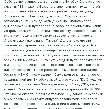
Собственно главное целью поездки в Витебск было именно
словить РВЗ и уже на Вокзале стало понятно, что цели этой
мы достигнем, ибо с вокзала открывается вид на улицу
Космонавтов и Полоцкий путепровод. С вокзала мы
отправились пешком до кольца «Улица Титова» через
вышеозначенный путепровод, а далее по одноимённой улице.
Из трамвайных мест, я в принципе советую посетить именно
эту улицу и ещё улицу Максима Горького, но ней позже…
Итак, что же такого на ул. Титова? Дело в том, что линия
фактически деревенская со всеми атрибутами, да ещё и с
постоянными уклонами, то вверх, то вниз, причём трамваи
там бывают летают ого-го! Однако, стоит сказать, что идти по
всей линии минут 40-50, так что каждый пусть рассчитывает
свои силы… Само кольцо – это бывшая конечная станция с
диспой, которая ныне не работает… Вместо стёкол рифлёные
борта от КТМ-5 – посмешило… Само кольцо многопутное с
традиционной для Витебска ямой для осмотра ПС. Оттуда мы
отправились по всему 6му маршруту до К/ст «ДСК», что в
конце ул. Максима Горького. Поехали на трамвае АКСМ-601.
Что можно сказать о данном трамвае? Ну довольно неплохой
высокопольник. Из ярких минусов салона можно выделить
освещение, вернее не сам свет, а вид светильников: ИМХО
можно было и красившее оформить… А так салон