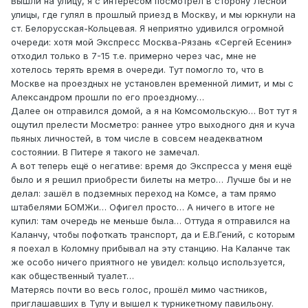
Вышли на улицу, я с интересом посмотрел в сторону Лесной
улицы, где гулял в прошлый приезд в Москву, и мы юркнули на
ст. Белорусская-Кольцевая. Я неприятно удивился огромной
очереди: хотя мой Экспресс Москва-Рязань «Сергей Есенин»
отходил только в 7-15 т.е. примерно через час, мне не
хотелось терять время в очереди. Тут помогло то, что в
Москве на проездных не установлен временной лимит, и мы с
Александром прошли по его проездному…
Далее он отправился домой, а я на Комсомольскую… Вот тут я
ощутил прелести Мосметро: раннее утро выходного дня и куча
пьяных личностей, в том числе в совсем неадекватном
состоянии. В Питере я такого не замечал.
А вот теперь ещё о негативе: время до Экспресса у меня ещё
было и я решил приобрести билеты на метро… Лучше бы и не
делал: зашёл в подземных переход на Комсе, а там прямо
штабелями БОМЖи… Офигел просто… А ничего в итоге не
купил: там очередь не меньше была… Оттуда я отправился на
Каланчу, чтобы пофоткать транспорт, да и Е.В.Гений, с которым
я поехал в Коломну прибывал на эту станцию. На Каланче так
же особо ничего приятного не увидел: кольцо используется,
как общественный туалет…
Матерясь почти во весь голос, прошёл мимо частников,
приглашавших в Тулу и вышел к турникетному павильону.