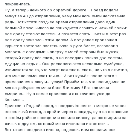
понравилась…
Ну, а теперь немного об обратной дороге… Поезд подали
минут за 40 до отправления, чему мои ноги были несказанно
рады. Вот кстати позднее время отправления дало один
большой плюс: никого не приходится сгонять с нижней полки:
все сразу стелют постель и ложатся спать… вот и в этот раз
все сразу занялись этим делом. А вот далее произошёл
курьёз: я застелил постель взял в руки билет, поговорил
малость с соседями: наверху с моей стороны был мужик,
который сразу лёг спать, а на соседних полках две сестры,
едущие на отдых… Они располагаются несколько сумбурно,
извиняются за то, что могут помешать спать, на что я ответил,
что мне не помешают точно… И вот курьёз: после этого я
прислонился к окну и… уснул! Причём так, что проводница не
могла добудиться меня боле 5ти минут! Вот так меня
сморило… Ну а после проверки я отключился уже до
Колпино…
Приехав в Родной город, я предпочёл сесть в метро не через
вокзальный выход, а пройти через площадь, ну а на остановке
в своём районе посидели и попили кваску, да поговорили за
жизнь с другом, который меня вызвался встретить…
Вот такая поездочка вышла, надеюсь, вам понравилось