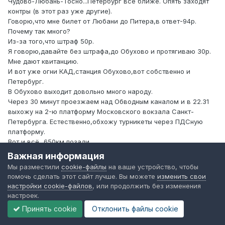
Чудово-Любань-Тосно...Петербург всё ближе. Опять заходят
контры (в этот раз уже другие).
Говорю,что мне билет от Любани до Питера,в ответ-94р.
Почему так много?
Из-за того,что штраф 50р.
Я говорю,давайте без штрафа,до Обухово и протягиваю 30р.
Мне дают квитанцию.
И вот уже огни КАД,станция Обухово,вот собственно и
Петербург.
В Обухово выходит довольно много народу.
Через 30 минут проезжаем над Обводным каналом и в 22.31
выхожу на 2-ю платформу Московского вокзала Санкт-
Петербурга. Естественно,обхожу турникеты через ПДСную
платформу.
Вот и всё...650км позади.
Важная информация
По маршруту Москва-СПб хочу подвести отдельный итог.
Мы разместили
cookie-файлы
на ваше устройство, чтобы
Время поездки составило 16 часов 31 минуту,из них в пути 11
помочь сделать этот сайт лучше. Вы можете
изменить свои
часов 43 минуты.
настройки cookie-файлов
, или продолжить без изменения
Сделано 3 пересадки,потрачено: 102 + 68 + 36 + 12 + 30 + 50
настроек.
+30 = 328 рублей (большинство сумм взято по студенческому
Принять cookie
Отклонить файлы сookie
билету)
Поеду ли я еще раз на собаках по этому маршруту? Скорее