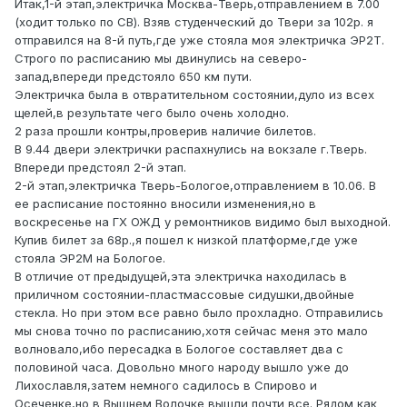
Итак,1-й этап,электричка Москва-Тверь,отправлением в 7.00
(ходит только по СВ). Взяв студенческий до Твери за 102р. я
отправился на 8-й путь,где уже стояла моя электричка ЭР2Т.
Строго по расписанию мы двинулись на северо-
запад,впереди предстояло 650 км пути.
Электричка была в отвратительном состоянии,дуло из всех
щелей,в результате чего было очень холодно.
2 раза прошли контры,проверив наличие билетов.
В 9.44 двери электрички распахнулись на вокзале г.Тверь.
Впереди предстоял 2-й этап.
2-й этап,электричка Тверь-Бологое,отправлением в 10.06. В
ее расписание постоянно вносили изменения,но в
воскресенье на ГХ ОЖД у ремонтников видимо был выходной.
Купив билет за 68р.,я пошел к низкой платформе,где уже
стояла ЭР2М на Бологое.
В отличие от предыдущей,эта электричка находилась в
приличном состоянии-пластмассовые сидушки,двойные
стекла. Но при этом все равно было прохладно. Отправились
мы снова точно по расписанию,хотя сейчас меня это мало
волновало,ибо пересадка в Бологое составляет два с
половиной часа. Довольно много народу вышло уже до
Лихославля,затем немного садилось в Спирово и
Осеченке,но в Вышнем Волочке вышли почти все. Рядом как