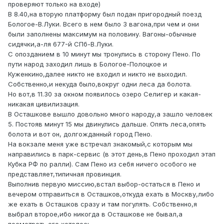
проверяют только на входе)
В 8.40,на вторую платформу был подан пригородный поезд
Бологое-В.Луки. Всего в нем было 3 вагона,при чем и они
были заполнены максимум на половину. Вагоны-обычные
сидячки,а-ля 677-й СПб-В.Луки.
С опозданием в 10 минут мы тронулись в сторону Пено. По
пути народ заходил лишь в Бологое-Полоцкое и
Куженкино,далее никто не входил и никто не выходил.
Собственно,и некуда было,вокруг одни леса да болота.
Но вот,в 11.30 за окном появилось озеро Селигер и какая-
никакая цивилизация.
В Осташкове вышло довольно много народу,а зашло человек
5. Постояв минут 15 мы двинулись дальше. Опять леса,опять
болота и вот он, долгожданный город Пено.
На вокзале меня уже встречал знакомый,с которым мы
направились в парк-сервис (в этот день,в Пено проходил этап
Кубка РФ по ралли). Сам Пено из себя ничего особого не
представляет,типичная провинция.
Выполнив первую миссию,встал выбор-остаться в Пено и
вечером отправиться в Осташков,откуда ехать в Москву,либо
же ехать в Осташков сразу и там погулять. Собственно,я
выбрал второе,ибо никогда в Осташкове не бывал,а