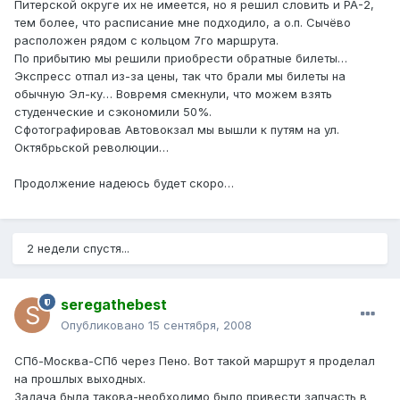
Питерской округе их не имеется, но я решил словить и РА-2,
тем более, что расписание мне подходило, а о.п. Сычёво
расположен рядом с кольцом 7го маршрута.
По прибытию мы решили приобрести обратные билеты…
Экспресс отпал из-за цены, так что брали мы билеты на
обычную Эл-ку… Вовремя смекнули, что можем взять
студенческие и сэкономили 50%.
Сфотографировав Автовокзал мы вышли к путям на ул.
Октябрьской революции…
Продолжение надеюсь будет скоро…
2 недели спустя...
seregathebest
Опубликовано
15 сентября, 2008
СПб-Москва-СПб через Пено. Вот такой маршрут я проделал
на прошлых выходных.
Задача была такова-необходимо было привести запчасть в