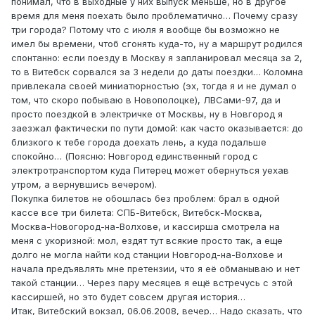
понимал, что в выходные у них выпуск меньше, но в другое
время для меня поехать было проблематично… Почему сразу
три города? Потому что с июля я вообще бы возможно не
имел бы времени, чтоб сгонять куда-то, ну а маршрут родился
спонтанно: если поезду в Москву я запланировал месяца за 2,
то в Витебск сорвался за 3 недели до даты поездки… Коломна
привлекала своей миниатюрностью (эх, тогда я и не думал о
том, что скоро побываю в Новополоцке), ЛВСами-97, да и
просто поездкой в электричке от Москвы, ну в Новгород я
заезжал фактически по пути домой: как часто оказывается: до
близкого к тебе города доехать лень, а куда подальше
спокойно… (Поясню: Новгород единственный город с
электротранспортом куда Питерец может обернуться уехав
утром, а вернувшись вечером).
Покупка билетов не обошлась без проблем: брал в одной
кассе все три билета: СПБ-Витебск, Витебск-Москва,
Москва-Новогород-на-Волхове, и кассирша смотрела на
меня с укоризной: мол, ездят тут всякие просто так, а еще
долго не могла найти код станции Новгород-на-Волхове и
начала предъявлять мне претензии, что я её обманываю и нет
такой станции… Через пару месяцев я ещё встречусь с этой
кассиршей, но это будет совсем другая история…
Итак, Витебский вокзал, 06.06.2008, вечер… Надо сказать, что