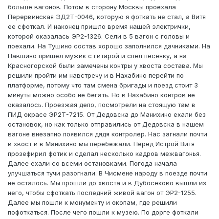
больше вагонов. Потом в сторону Москвы проехала
Перервинская ЭД2Т-0046, которую я фоткать не стал, а Витя
ее сфоткал. И наконец пришло время нашей электрички,
которой оказалась ЭР2-1326. Сели в 5 вагон с головы и
поехали. На Тушино состав хорошо заполнился дачниками. На
Павшино пришел мужик с гитарой и спел песенку, а на
Красногорской были замечены контры у хвоста состава. Мы
решили пройти им навстречу и в Нахабино перейти по
платформе, потому что там смена бригады и поезд стоит 3
минуты можно особо не бегать. Но в Нахабино контров не
оказалось. Проезжая депо, посмотрели на стоящую там в
ПИД окрасе ЭР2Т-7215. От Дедовска до Манихино ехали без
остановок, но как только отправились от Дедовска в нашем
вагоне внезапно появился дядя контролер. Нас загнали почти
в хвост и в Манихино мы перебежали. Перед Истрой Витя
прозефирил фотик и сделал несколько кадров межвагонья.
Далее ехали со всеми остановками. Погода начала
улучшаться тучи разогнали. В Чисмене народу в поезде почти
не осталось. Мы прошли до хвоста и в Дубосеково вышли из
него, чтобы сфоткать последний живой вагон от ЭР2-1255.
Далее мы пошли к монументу и окопам, где решили
пофоткаться. После чего пошли к музею. По дорге фоткали