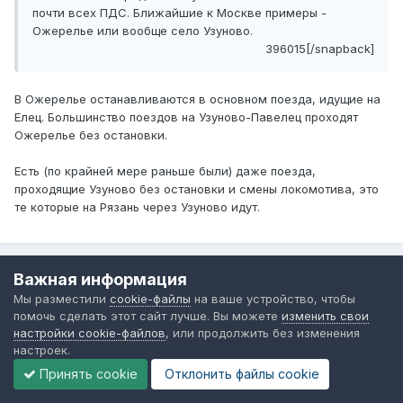
почти всех ПДС. Ближайшие к Москве примеры -
Ожерелье или вообще село Узуново.
396015[/snapback]
В Ожерелье останавливаются в основном поезда, идущие на
Елец. Большинство поездов на Узуново-Павелец проходят
Ожерелье без остановки.
Есть (по крайней мере раньше были) даже поезда,
проходящие Узуново без остановки и смены локомотива, это
те которые на Рязань через Узуново идут.
Важная информация
Виталий Шамаров
Мы разместили
cookie-файлы
на ваше устройство, чтобы
Опубликовано
3 ноября, 2011
помочь сделать этот сайт лучше. Вы можете
изменить свои
настройки cookie-файлов
, или продолжить без изменения
настроек.
Дон Корлеоне сказал:
Принять cookie
Отклонить файлы сookie
есть ж.д. туннель, вроде он проходит под