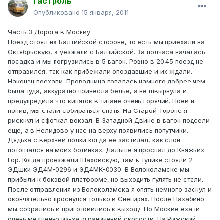
Гастроль
Опубликовано
15 января, 2011
Часть 3 Дорога в Москву
Поезд стоял на Балтийской стороне, то есть мы приехали на
Октябрьскую, а уезжали с Балтийской. За полчаса началась
посадка и мы погрузились в 5 вагон. Ровно в 20.45 поезд не
отправился, так как прибежали опоздавшие и их ждали.
Наконец поехали. Проводница попалась намного добрее чем
была туда, аккуратно принесла белье, а не швырнула и
предупредила что кипяток в титане очень горячий. Поев и
попив, мы стали собираться спать. На Старой Торопе я
рискнул и сфоткал вокзал. В Западной Двине в вагон подсели
еще, а в Нелидово у нас на верху появились попутчики.
Дядька с верхней полки когда ее застилал, как слон
потоптался на моих ботинках. Дальше я проспал до Княжьих
Гор. Когда проезжали Шаховскую, там в тупике стояли 2
ЭДшки ЭД4М-0296 и ЭД4МК-0030. В Волоколамске мы
прибыли к боковой платформе, но выходить гулять не стали.
После отправления из Волоколамска я опять немного заснул и
окончательно проснулся только в Снегирях. После Нахабино
мы собрались и приготовились к выходу. По Москве ехали
очень медленно из-за ограничений скорости. На Рижский