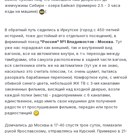
жемчужины Сибири - озера Байкал (примерно 2.5 - 3 часа
езды на машине)
(
В обратный путь садились в Иркутске (город с 450-летней
историей, тоже достойный его отдельного посещения), в
фирменный поезд
"Россия" №1 Владивосток - Москва.
Тут
уже нас порадовал как внешний, так и внутренний вид
вагонов, все на автоматике внутри, в т.ч. переходы между
тамбурами, оба санузла расположены в задней части вагона,
вся сантехника опять же на автоматике (тут уж я не знаю,
насколько это считать плюсом, т.к. очень шумит, пытаясь
разорвать барабанные перепонки). Комфортное купе, с мягкой
обивкой синего цвета, небольшой ЖК ТВ с 3-мя каналами
закаченных фильмов, висящий над входной дверью, возле
каждой полки (места) - радиоприемник с 6 каналами,
единственное, надо иметь свои наушники для получения
радости от прослушивания фильмов, передач или просто
радиостанций
Домчались до Москвы в 17-40 спустя трое суток, помахали
рукой Ярославскому, отправляясь на Курский. Примерно в 21-