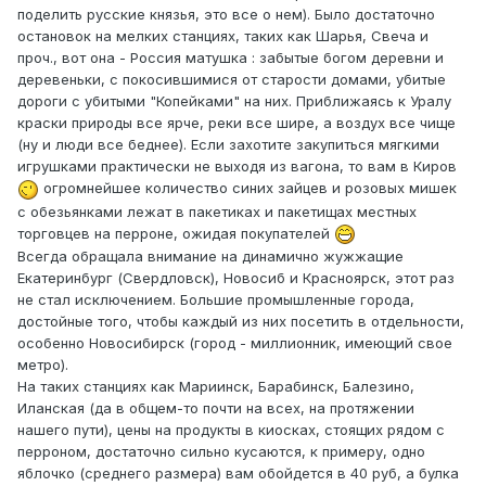
поделить русские князья, это все о нем). Было достаточно
остановок на мелких станциях, таких как Шарья, Свеча и
проч., вот она - Россия матушка : забытые богом деревни и
деревеньки, с покосившимися от старости домами, убитые
дороги с убитыми "Копейками" на них. Приближаясь к Уралу
краски природы все ярче, реки все шире, а воздух все чище
(ну и люди все беднее). Если захотите закупиться мягкими
игрушками практически не выходя из вагона, то вам в Киров
огромнейшее количество синих зайцев и розовых мишек
с обезьянками лежат в пакетиках и пакетищах местных
торговцев на перроне, ожидая покупателей
Всегда обращала внимание на динамично жужжащие
Екатеринбург (Свердловск), Новосиб и Красноярск, этот раз
не стал исключением. Большие промышленные города,
достойные того, чтобы каждый из них посетить в отдельности,
особенно Новосибирск (город - миллионник, имеющий свое
метро).
На таких станциях как Мариинск, Барабинск, Балезино,
Иланская (да в общем-то почти на всех, на протяжении
нашего пути), цены на продукты в киосках, стоящих рядом с
перроном, достаточно сильно кусаются, к примеру, одно
яблочко (среднего размера) вам обойдется в 40 руб, а булка