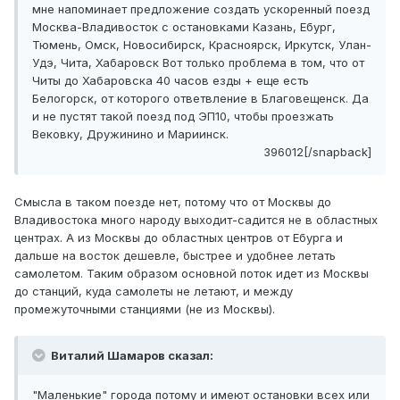
мне напоминает предложение создать ускоренный поезд
Москва-Владивосток с остановками Казань, Ебург,
Тюмень, Омск, Новосибирск, Красноярск, Иркутск, Улан-
Удэ, Чита, Хабаровск Вот только проблема в том, что от
Читы до Хабаровска 40 часов езды + еще есть
Белогорск, от которого ответвление в Благовещенск. Да
и не пустят такой поезд под ЭП10, чтобы проезжать
Вековку, Дружинино и Мариинск.
396012[/snapback]
Смысла в таком поезде нет, потому что от Москвы до
Владивостока много народу выходит-садится не в областных
центрах. А из Москвы до областных центров от Ебурга и
дальше на восток дешевле, быстрее и удобнее летать
самолетом. Таким образом основной поток идет из Москвы
до станций, куда самолеты не летают, и между
промежуточными станциями (не из Москвы).
Виталий Шамаров сказал:
"Маленькие" города потому и имеют остановки всех или