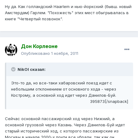
Ну да. Как голландский Haarlem и нью-йоркский (бывш. новый
Амстердам) Гарлем. "Похожесть" этих мест обыгрывалась в
книге "Четвертый позвонок".
Дон Корлеоне
Опубликовано
1 ноября, 2011
NikOl сказал:
Это-то да, но все-таки хабаровский поезд идет с
небольшим отклонением от основного хода - через
Кострому, а основной ход идет через Данилов-Буй.
395873[/snapback]
Сейчас основной пассажирский ход через Нижний, а
основной грузовой через Казань. Через Данилов-Буй идет
старый исторический ход, с которого пассажирские из
Москвы в начале 2000-х почти все убрали, так как он