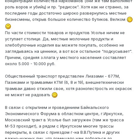
концентрации количества наркоманов (они же там выполняют
роль воров и убийц) и пр. "редисок". Хотя как ни странно, за
последние годы достаточно широко развернулись местные
бизнесмены, открыв большое количество бутиков. Велком
По части стоимости товаров и продуктов Усолье ничем не
уступает столице. Да, местные молочные продукты и
хлебобулочные изделия вы можете покупать, особенно не
заглядываясь на ценники, а вот все остальное "подкусывает".
Причем, средняя з.плата у местного населения составляет
около 5.000 - 10.000 руб.
Общественный транспорт представлен Лиазами - 677М,
Пазиками и трамваями КТМ (6, 8 и 19), внешнетехнически
трамваи давно отжили свое, хотя разнопестрость их окрасок
не может не радовать
В связи с открытием и проведением Байкальского
Экономического Форума в областном центре, г.Иркутске,
Московский тракт в Усолье был загружен (там же трасса
М-53 проходит), а рядом с Иркутском многие трассы
перекрыты, в связи с приездом г-на В.В.Путина и других
важно-нужных лиц, что помешало нам добраться до