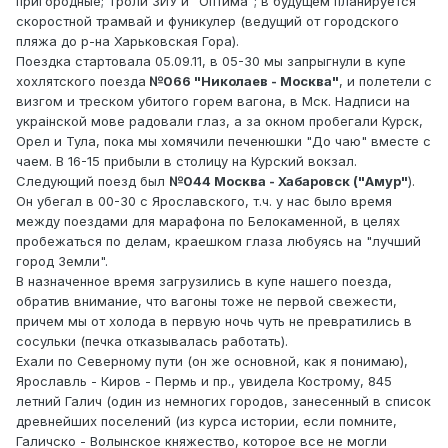
пригородные; Троли ЗИУ и "Оптима"; в будущем планируется
скоростной трамвай и фуникулер (ведущий от городского
пляжа до р-на Харьковская Гора).
Поездка стартовала 05.09.11, в 05-30 мы запрыгнули в купе
хохлятского поезда
№066 "Николаев - Москва"
, и полетели с
визгом и треском убитого горем вагона, в Мск. Надписи на
украiнской мове радовали глаз, а за окном пробегали Курск,
Орел и Тула, пока мы хомячили печенюшки "До чаю" вместе с
чаем. В 16-15 прибыли в столицу на Курский вокзал.
Следующий поезд был
№044 Москва - Хабаровск ("Амур"
).
Он убегал в 00-30 с Ярославского, т.ч. у нас было время
между поездами для марафона по Белокаменной, в целях
пробежаться по делам, краешком глаза любуясь на "лучший
город Земли".
В назначенное время загрузились в купе нашего поезда,
обратив внимание, что вагоны тоже не первой свежести,
причем мы от холода в первую ночь чуть не превратились в
сосульки (печка отказывалась работать).
Ехали по Северному пути (он же основной, как я понимаю),
Ярославль - Киров - Пермь и пр., увидела Кострому, 845
летний Галич (один из немногих городов, занесенный в список
древнейших поселений (из курса истории, если помните,
Галичско - Волынское княжество, которое все не могли