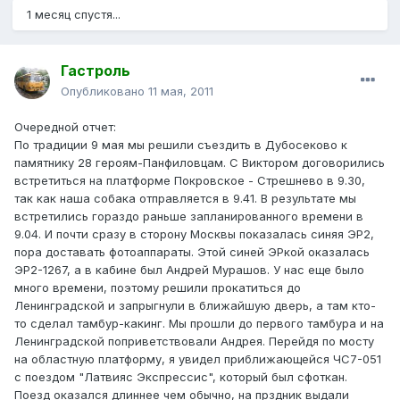
1 месяц спустя...
Гастроль
Опубликовано
11 мая, 2011
Очередной отчет:
По традиции 9 мая мы решили съездить в Дубосеково к
памятнику 28 героям-Панфиловцам. С Виктором договорились
встретиться на платформе Покровское - Стрешнево в 9.30,
так как наша собака отправляется в 9.41. В результате мы
встретились гораздо раньше запланированного времени в
9.04. И почти сразу в сторону Москвы показалась синяя ЭР2,
пора доставать фотоаппараты. Этой синей ЭРкой оказалась
ЭР2-1267, а в кабине был Андрей Мурашов. У нас еще было
много времени, поэтому решили прокатиться до
Ленинградской и запрыгнули в ближайшую дверь, а там кто-
то сделал тамбур-какинг. Мы прошли до первого тамбура и на
Ленинградской поприветствовали Андрея. Перейдя по мосту
на областную платформу, я увидел приближающейся ЧС7-051
с поездом "Латвияс Экспрессис", который был сфоткан.
Поезд оказался длиннее чем обычно, на прздник выдали