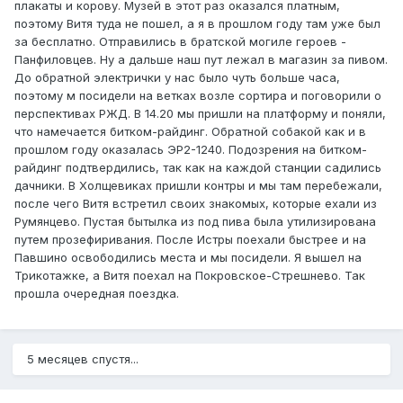
плакаты и корову. Музей в этот раз оказался платным,
поэтому Витя туда не пошел, а я в прошлом году там уже был
за бесплатно. Отправились в братской могиле героев -
Панфиловцев. Ну а дальше наш пут лежал в магазин за пивом.
До обратной электрички у нас было чуть больше часа,
поэтому м посидели на ветках возле сортира и поговорили о
перспективах РЖД. В 14.20 мы пришли на платформу и поняли,
что намечается битком-райдинг. Обратной собакой как и в
прошлом году оказалась ЭР2-1240. Подозрения на битком-
райдинг подтвердились, так как на каждой станции садились
дачники. В Холщевиках пришли контры и мы там перебежали,
после чего Витя встретил своих знакомых, которые ехали из
Румянцево. Пустая бытылка из под пива была утилизирована
путем прозефиривания. После Истры поехали быстрее и на
Павшино освободились места и мы посидели. Я вышел на
Трикотажке, а Витя поехал на Покровское-Стрешнево. Так
прошла очередная поездка.
5 месяцев спустя...