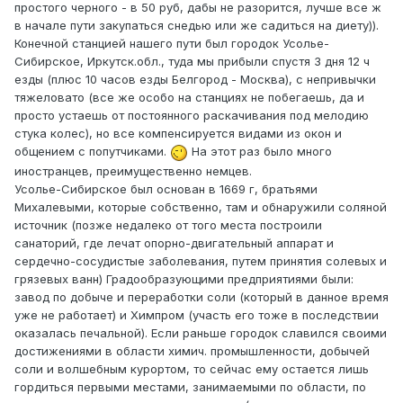
простого черного - в 50 руб, дабы не разорится, лучше все ж
в начале пути закупаться снедью или же садиться на диету)).
Конечной станцией нашего пути был городок Усолье-
Сибирское, Иркутск.обл., туда мы прибыли спустя 3 дня 12 ч
езды (плюс 10 часов езды Белгород - Москва), с непривычки
тяжеловато (все же особо на станциях не побегаешь, да и
просто устаешь от постоянного раскачивания под мелодию
стука колес), но все компенсируется видами из окон и
общением с попутчиками.
На этот раз было много
иностранцев, преимущественно немцев.
Усолье-Сибирское был основан в 1669 г, братьями
Михалевыми, которые собственно, там и обнаружили соляной
источник (позже недалеко от того места построили
санаторий, где лечат опорно-двигательный аппарат и
сердечно-сосудистые заболевания, путем принятия солевых и
грязевых ванн) Градообразующими предприятиями были:
завод по добыче и переработки соли (который в данное время
уже не работает) и Химпром (участь его тоже в последствии
оказалась печальной). Если раньше городок славился своими
достижениями в области химич. промышленности, добычей
соли и волшебным курортом, то сейчас ему остается лишь
гордиться первыми местами, занимаемыми по области, по