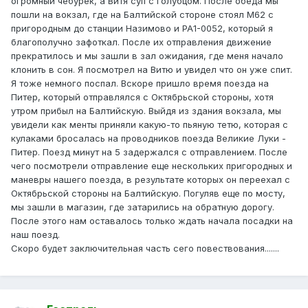
огромный чебурек, а Витя суп с голубцом. После обеда мы
пошли на вокзал, где на Балтийской стороне стоял М62 с
пригородным до станции Назимово и РА1-0052, который я
благополучно зафоткал. После их отправления движение
прекратилось и мы зашли в зал ожидания, где меня начало
клонить в сон. Я посмотрел на Витю и увидел что он уже спит.
Я тоже немного поспал. Вскоре пришло время поезда на
Питер, который отправлялся с Октябрьской стороны, хотя
утром прибыл на Балтийскую. Выйдя из здания вокзала, мы
увидели как менты приняли какую-то пьяную тетю, которая с
кулаками бросалась на проводников поезда Великие Луки -
Питер. Поезд минут на 5 задержался с отправлением. После
чего посмотрели отправление еще нескольких пригородных и
маневры нашего поезда, в результате которых он переехал с
Октябрьской стороны на Балтийскую. Погуляв еще по мосту,
мы зашли в магазин, где затарились на обратную дорогу.
После этого нам оставалось только ждать начала посадки на
наш поезд.
Скоро будет заключительная часть сего повествования.......