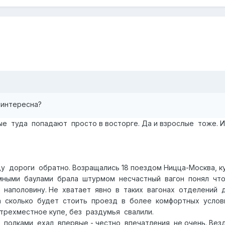
 интересна?
е туда попадают просто в восторге. Да и взрослые тоже. И
у дороги обратно. Возращались 18 поездом Ницца-Москва, к
омными баулами брала штурмом несчастный вагон понял что
 наполовину. Не хватает явно в таких вагонах отделений 
 сколько будет стоить проезд в более комфортных услови
 трехместное купе, без раздумья свалили.
полками ехал впервые - честно впечатления не очень. Везде