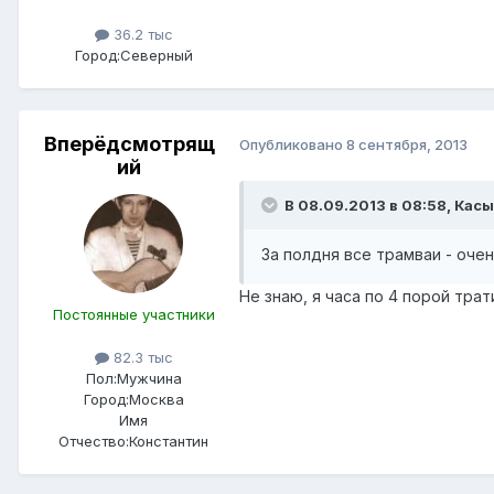
36.2 тыс
Город:
Северный
Вперёдсмотрящ
Опубликовано
8 сентября, 2013
ий
В 08.09.2013 в 08:58, Касы
За полдня все трамваи - очен
Не знаю, я часа по 4 порой трат
Постоянные участники
82.3 тыс
Пол:
Мужчина
Город:
Москва
Имя
Отчество:
Константин