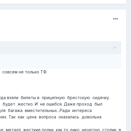
 совсем не только ТФ.
уда взяли билеты в прицепную брестскую сидячку.
 будет жестко. И не ошибся. Даже проход был
для багажа вместительных...Ради интереса
ях. Так как цена вопроса оказалась довольна
 металл, жесткие полки, как то дико неуютно, столик в