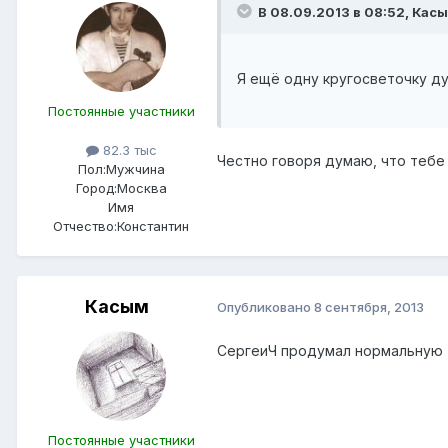
В 08.09.2013 в 08:52, Касы
Я ещё одну кругосветочку дум
Постоянные участники
82.3 тыс
Честно говоря думаю, что тебе 
Пол:
Мужчина
Город:
Москва
Имя
Отчество:
Константин
Касым
Опубликовано
8 сентября, 2013
СергеиЧ продумал нормальную те
Постоянные участники