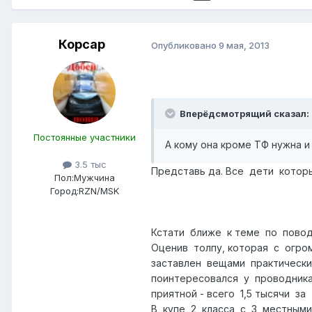
Корсар
Опубликовано
9 мая, 2013
Вперёдсмотрящий сказал:
Постоянные участники
А кому она кроме ТФ нужна и
3.5 тыс
Представь да. Все дети которы
Пол:
Мужчина
Город:
RZN/MSK
Кстати ближе к теме по повод
Оценив толпу, которая с огр
заставлен вещами практически
поинтересовался у проводника
приятной - всего 1,5 тысячи за
В купе 2 класса с 3 местными 