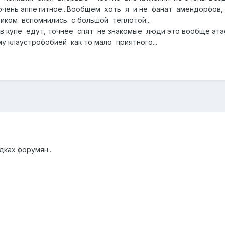
 очень аппетитное...Вообщем хоть я и не фанат амендорфов
ком вспомнились с большой теплотой...
в купе едут, точнее спят не знакомые люди это вообще ата
 клаустрофобией как то мало приятного...
дках форумян...