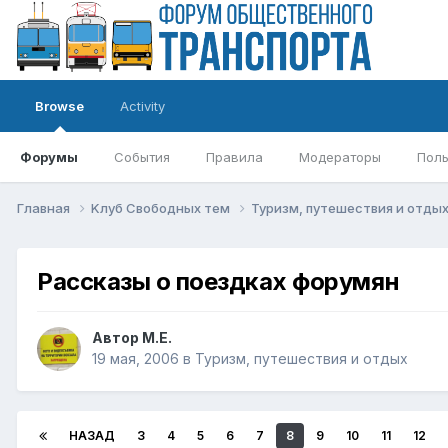
Browse
Activity
Форумы
События
Правила
Модераторы
Поль
Главная
Kлуб Свободных тем
Туризм, путешествия и отды
Рассказы о поездках форумян
Автор
М.Е.
19 мая, 2006
в
Туризм, путешествия и отдых
НАЗАД
3
4
5
6
7
8
9
10
11
12