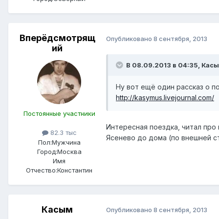
Вперёдсмотрящ
Опубликовано
8 сентября, 2013
ий
В 08.09.2013 в 04:35, Касы
Ну вот ещё один рассказ о по
http://kasymus.livejournal.com/
Постоянные участники
Интересная поездка, читал про н
82.3 тыс
Ясенево до дома (по внешней ст
Пол:
Мужчина
Город:
Москва
Имя
Отчество:
Константин
Касым
Опубликовано
8 сентября, 2013