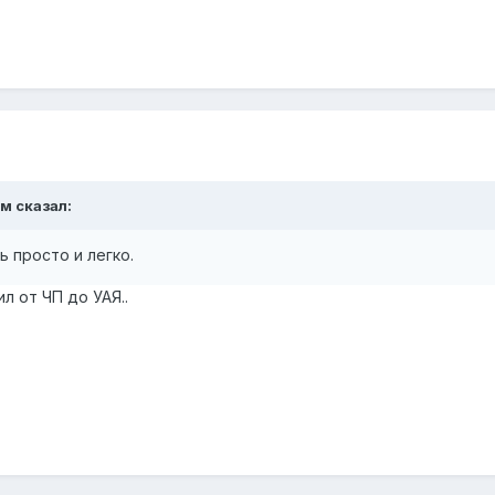
м сказал:
ь просто и легко.
ил от ЧП до УАЯ..