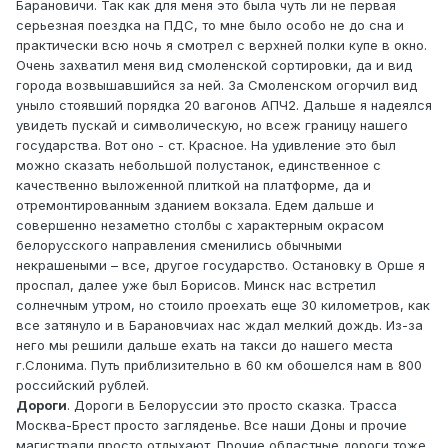
Барановичи. Так как для меня это была чуть ли не первая
серьезная поездка на ПДС, то мне было особо не до сна и
практически всю ночь я смотрел с верхней полки купе в окно.
Очень захватил меня вид смоленской сортировки, да и вид
города возвышавшийся за ней. За Смоленском огорчил вид
уныло стоявший порядка 20 вагонов АПЧ2. Дальше я надеялся
увидеть пускай и символическую, но всеж границу нашего
государства. Вот оно - ст. Красное. На удивление это был
можно сказать небольшой полустанок, единственное с
качественно выложенной плиткой на платформе, да и
отремонтированным зданием вокзала. Едем дальше и
совершенно незаметно столбы с характерным окрасом
белорусского направления сменились обычными
некрашеными – все, другое государство. Остановку в Орше я
проспал, далее уже был Борисов. Минск нас встретил
солнечным утром, но стоило проехать еще 30 километров, как
все затянуло и в Барановчиах нас ждал мелкий дождь. Из-за
него мы решили дальше ехать на такси до нашего места
г.Слонима. Путь приблизительно в 60 км обошелся нам в 800
российский рублей.
Дороги
. Дороги в Белоруссии это просто сказка. Трасса
Москва-Брест просто загляденье. Все наши Доны и прочие
магистрали просто отдыхают. Прочие областные дороги тоже