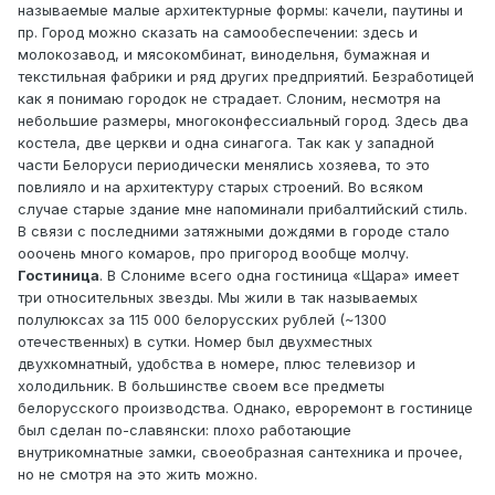
называемые малые архитектурные формы: качели, паутины и
пр. Город можно сказать на самообеспечении: здесь и
молокозавод, и мясокомбинат, винодельня, бумажная и
текстильная фабрики и ряд других предприятий. Безработицей
как я понимаю городок не страдает. Слоним, несмотря на
небольшие размеры, многоконфессиальный город. Здесь два
костела, две церкви и одна синагога. Так как у западной
части Белоруси периодически менялись хозяева, то это
повлияло и на архитектуру старых строений. Во всяком
случае старые здание мне напоминали прибалтийский стиль.
В связи с последними затяжными дождями в городе стало
ооочень много комаров, про пригород вообще молчу.
Гостиница
. В Слониме всего одна гостиница «Щара» имеет
три относительных звезды. Мы жили в так называемых
полулюксах за 115 000 белорусских рублей (~1300
отечественных) в сутки. Номер был двухместных
двухкомнатный, удобства в номере, плюс телевизор и
холодильник. В большинстве своем все предметы
белорусского производства. Однако, евроремонт в гостинице
был сделан по-славянски: плохо работающие
внутрикомнатные замки, своеобразная сантехника и прочее,
но не смотря на это жить можно.