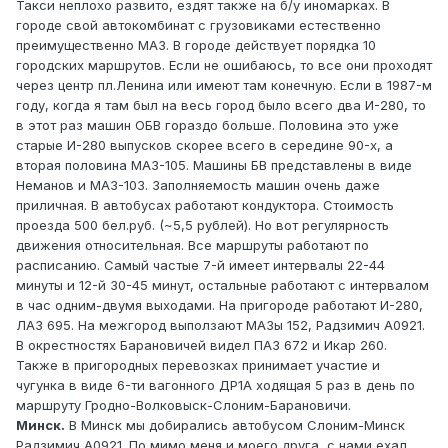
Такси неплохо развито, ездят также на б/у иномарках. В
городе свой автокомбинат с грузовиками естественно
преимущественно МАЗ. В городе действует порядка 10
городских маршрутов. Если не ошибаюсь, то все они проходят
через центр пл.Ленина или имеют там конечную. Если в 1987-м
году, когда я там был на весь город было всего два И-280, то
в этот раз машин ОБВ гораздо больше. Половина это уже
старые И-280 выпусков скорее всего в середине 90-х, а
вторая половина МАЗ-105. Машины БВ представлены в виде
Неманов и МАЗ-103. Заполняемость машин очень даже
приличная. В автобусах работают кондуктора. Стоимость
проезда 500 бел.руб. (~5,5 рублей). Но вот регулярность
движения относительная. Все маршруты работают по
расписанию. Самый частые 7-й имеет интервалы 22-44
минуты и 12-й 30-45 минут, остальные работают с интервалом
в час одним-двумя выходами. На пригороде работают И-280,
ЛАЗ 695. На межгород выползают МАЗы 152, Радзимич А0921.
В окрестностях Барановичей видел ПАЗ 672 и Икар 260.
Также в пригородных перевозках принимает участие и
чугунка в виде 6-ти вагонного ДР1А ходящая 5 раз в день по
маршруту Гродно-Волковыск-Слоним-Барановичи.
Минск.
В Минск мы добирались автобусом Слоним-Минск
Радзимич А0921. По мимо меня и моего друга, с нами ехал