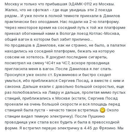
Москву и только что прибывшая ЭД4МК-0112 из Москвы.
Жалко, что не сфоткал - где еще увидишь эти 2 поезда
рядом... И уже почти в полной темноте приехали в Данилов
практически без опоздания. Нас подали на 2-ю платформу.
Через некоторое время на соседний путь к той же платформе
приехал обогнанный нами в Вологде поезд Котлас-Москва,
общий вагон в котором был забит прилично...
Но продавцов в Данилове, как ни странно, не было, а палатки
находились на соседней платформе, бежать на которую
совсем не хотелось. Я докурил последние сигареты,
посмотрел на смену ЧС4т на ЧС7, вскоре проводница
пригласила меня в вагон. После Данилова я лег спать.
Проснулся уже около ст. Бужаниново и быстро сходил
умыться, ибо приближался Сергиев Посад, а вместе с ним и
санзона. Дальше ехали с довольно большой скоростью, еще
раз полюбовались на Лавру и дальше, пролетая мимо пустых
станций, приближались к Москве (кстати, Сергиев Посад
проехали на очень большой скорости и вся площадь перед
станцией была пуста - нечасто такое встретишь
Около
станции видел темную электричку). После Пушкино
проводница уже стала всех будить и была в превосходной
форме. Я встретил первую электричку в 4.45 до Фрязино. Мы