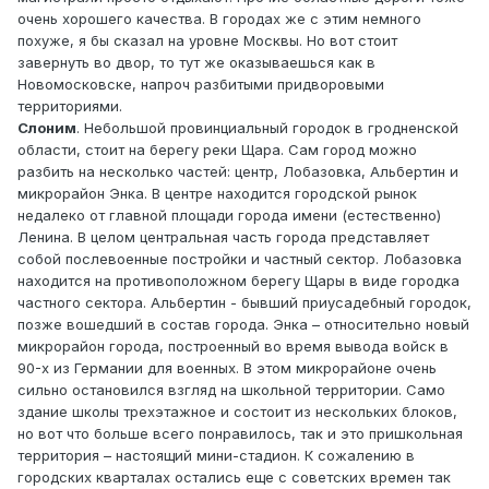
очень хорошего качества. В городах же с этим немного
похуже, я бы сказал на уровне Москвы. Но вот стоит
завернуть во двор, то тут же оказываешься как в
Новомосковске, напроч разбитыми придворовыми
территориями.
Слоним
. Небольшой провинциальный городок в гродненской
области, стоит на берегу реки Щара. Сам город можно
разбить на несколько частей: центр, Лобазовка, Альбертин и
микрорайон Энка. В центре находится городской рынок
недалеко от главной площади города имени (естественно)
Ленина. В целом центральная часть города представляет
собой послевоенные постройки и частный сектор. Лобазовка
находится на противоположном берегу Щары в виде городка
частного сектора. Альбертин - бывший приусадебный городок,
позже вошедший в состав города. Энка – относительно новый
микрорайон города, построенный во время вывода войск в
90-х из Германии для военных. В этом микрорайоне очень
сильно остановился взгляд на школьной территории. Само
здание школы трехэтажное и состоит из нескольких блоков,
но вот что больше всего понравилось, так и это пришкольная
территория – настоящий мини-стадион. К сожалению в
городских кварталах остались еще с советских времен так