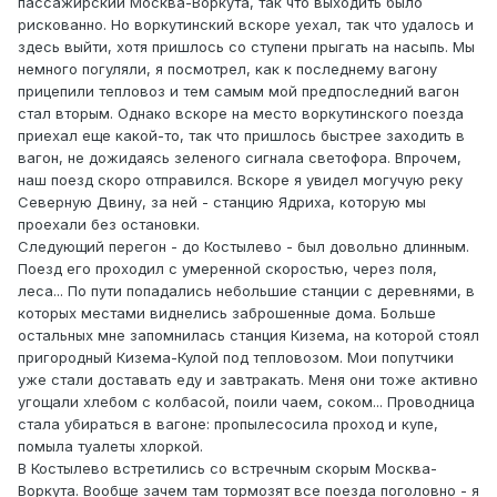
пассажирский Москва-Воркута, так что выходить было
рискованно. Но воркутинский вскоре уехал, так что удалось и
здесь выйти, хотя пришлось со ступени прыгать на насыпь. Мы
немного погуляли, я посмотрел, как к последнему вагону
прицепили тепловоз и тем самым мой предпоследний вагон
стал вторым. Однако вскоре на место воркутинского поезда
приехал еще какой-то, так что пришлось быстрее заходить в
вагон, не дожидаясь зеленого сигнала светофора. Впрочем,
наш поезд скоро отправился. Вскоре я увидел могучую реку
Северную Двину, за ней - станцию Ядриха, которую мы
проехали без остановки.
Следующий перегон - до Костылево - был довольно длинным.
Поезд его проходил с умеренной скоростью, через поля,
леса... По пути попадались небольшие станции с деревнями, в
которых местами виднелись заброшенные дома. Больше
остальных мне запомнилась станция Кизема, на которой стоял
пригородный Кизема-Кулой под тепловозом. Мои попутчики
уже стали доставать еду и завтракать. Меня они тоже активно
угощали хлебом с колбасой, поили чаем, соком... Проводница
стала убираться в вагоне: пропылесосила проход и купе,
помыла туалеты хлоркой.
В Костылево встретились со встречным скорым Москва-
Воркута. Вообще зачем там тормозят все поезда поголовно - я