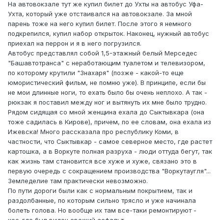
На автовокзале тут же купил билет до Ухты на автобус Уфа-
Ухта, который уже отстаивался на автовокзале. За мной
парень тоже на него купил билет. После этого я немного
подкрепился, купил набор открыток. Наконец, нужный автобус
приехал на перрон и я в него погрузился.
Автобус представлял собой 1,5-этажный белый Мерседес
"Башавтотранса" с неработающим туалетом и телевизором,
по которому крутили "Знахаря" (позже - какой-то еще
юмористический фильм, не помню уже). В принципе, если бы
не мои длинные ноги, то ехать было бы очень неплохо. А так -
рюкзак я поставил между ног и вытянуть их мне было трудно.
Рядом сидящая со мной женщина ехала до Сыктывкара (она
тоже садилась в Кирове), причем, по ее словам, она ехала из
Ижевска! Много рассказала про республику Коми, в
частности, что Сыктывкар - самое северное место, где растет
картошка, а в Воркуте полная разруха - люди оттуда бегут, так
как жизнь там становится все хуже и хуже, связано это в
первую очередь с сокращением производства "Воркутаугля"...
Земледелие там практически невозможно.
По пути дороги были как с нормальным покрытием, так и
раздолбанные, по которым сильно трясло и уже начинала
болеть голова. Но вообще их там все-таки ремонтируют -