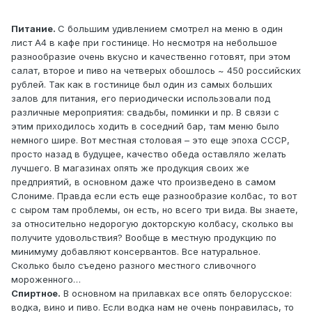
Питание.
С большим удивлением смотрел на меню в один
лист А4 в кафе при гостинице. Но несмотря на небольшое
разнообразие очень вкусно и качественно готовят, при этом
салат, второе и пиво на четверых обошлось ~ 450 российских
рублей. Так как в гостинице был один из самых больших
залов для питания, его периодически использовали под
различные мероприятия: свадьбы, поминки и пр. В связи с
этим приходилось ходить в соседний бар, там меню было
немного шире. Вот местная столовая – это еще эпоха СССР,
просто назад в будущее, качество обеда оставляло желать
лучшего. В магазинах опять же продукция своих же
предприятий, в основном даже что произведено в самом
Слониме. Правда если есть еще разнообразие колбас, то вот
с сыром там проблемы, он есть, но всего три вида. Вы знаете,
за относительно недорогую докторскую колбасу, сколько вы
получите удовольствия? Вообще в местную продукцию по
минимуму добавляют консервантов. Все натуральное.
Сколько было съедено разного местного сливочного
мороженного…
Спиртное.
В основном на прилавках все опять белорусское:
водка, вино и пиво. Если водка нам не очень понравилась, то