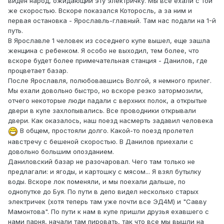
виден народ, ожидающий эту электричку. Мы все ехали с той
же скоростью. Вскоре показался Которосль, а за ним и
первая остановка - Ярославль-главный. Там нас подали на 1-й
путь.
В Ярославле 1 человек из соседнего купе вышел, еще зашла
женщина с ребенком. Я особо не выходил, тем более, что
вскоре будет более примечательная станция - Данилов, где
процветает базар.
После Ярославля, полюбовавшись Волгой, я немного прилег.
Мы ехали довольно быстро, но вскоре резко затормозили,
отчего некоторые люди падали с верхних полок, а открытые
двери в купе захлопывались. Все проводники открывали
двери. Как оказалось, наш поезд насмерть задавил человека
В общем, простояли долго. Какой-то поезд пролетел
навстречу с бешеной скоростью. В Данилов приехали с
довольно большим опозданием.
Даниловский базар не разочаровал. Чего там только не
предлагали: и ягоды, и картошку с мясом... Я взял бутылку
воды. Вскоре лок поменяли, и мы поехали дальше, по
однопутке до Буя. По пути в депо видел несколько старых
электричек (хотя теперь там уже почти все ЭД4М) и "Савву
Мамонтова". По пути к нам в купе пришли друзья ехавшего с
нами парня, начали там пировать, так что все мы вышли на