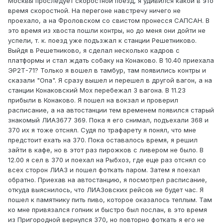
Москвы проследует скоростной поезд, я удивился какой в это
время скоростной. На перегоне навстречу ничего не
проехало, а на Фроловском со свистом пронесся САПСАН. В
это время из хвоста пошли контры, но до меня они дойти не
успели, т. к. поезд уже подъзжал к станции Решетниково.
Выйдя в Решетниково, я сделал несколько кадров с
платформы и стал ждать собаку на Конаково. В 10.40 приехала
ЭР2Т-71? Только я вошел в тамбур, там появились контры и
сказали "Опа". Я сразу вышел и перешел в другой вагон, а на
станции Конаковский Мох перебежал 3 вагона. В 11.23
прибыли в Конаково. Я пошел на вокзал и проверил
расписание, а на автостанции тем временем появился старый
знакомый ЛИАЗ677 369. Пока я его снимал, подъехали 368 и
370 их я тоже отснял. Судя по трафарету я понял, что мне
предстоит ехать на 370. Пока оставалось время, я решил
зайти в кафе, но в этот раз пирожков с ливером не было. В
12.00 я сел в 370 и поехал на Рыбхоз, где еще раз отснял со
всех сторон ЛИАЗ и пошел фоткать паром. Затем я поехал
обратно. Приехав на автостанцию, я посмотрел расписание,
откуда выяснилось, что ЛИАЗовских рейсов не будет час. Я
пошел к памятнику пить пиво, которое оказалось теплым. Там
ко мне привязался гопник и быстро был послан, в это время
из Пригородной вернулся 370, но повторно фоткать я его не