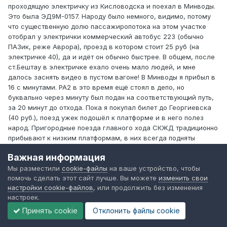
проходящую электричку из Кисловодска и поехал в Минводы.
Это была ЭД9М-0157. Народу было немного, видимо, потому
что существенную долю пассажиропотока на этом участке
отобрал у электрички коммерческий автобус 223 (обычно
ПАЗик, реже Аврора), проезд в котором стоит 25 руб (на
электричке 40), да и идёт он обычно быстрее. В общем, после
ст.Бештау в электричке ехало очень мало людей, и мне
далось заснять видео в пустом вагоне! В Минводы я прибыл в
16 с минутами. РА2 в это время ещё стоял в депо, но
буквально через минуту был подан на соответствующий путь,
за 20 минут до отхода. Пока я покупал билет до Георгиевска
(40 руб.), поезд ужек подошёл к платформе и в него полез
народ. Пригородные поезда главного хода СКЖД традиционно
прибывают к низким платформам, в них всегда подняты
фартуки, и в них нужно карабкаться. Народу было не очень
Важная информация
много, сидячее место "по ходу" было занято без проблем. Но
Мы разместили
cookie-файлы
на ваше устройство, чтобы
затем в поезд залезла целая рота солдат, которые
помочь сделать этот сайт лучше. Вы можете
изменить свои
неожиданно откуда прибыли на подошедшим
настройки cookie-файлов
, или продолжить без изменения
Поездки больших количество военнослужащих на
настроек.
пригородных поездах - по-видимому, обычное дело для
Северного Кавказа. Но тем не менее можно считать, что мне
Принять cookie
Отклонить файлы сookie
не повезло. Около сотни солдат распределилось по всем