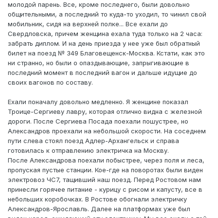
молодой парень. Все, кроме последнего, были довольно
общительными, а последний то куда-то уходил, то чинил свой
мобильник, сидя на верхней полке... Все ехали до
Свердловска, причем женщина ехала туда только на 2 часа:
забрать диплом. И на день приезда у нее уже был обратный
билет на поезд № 349 Благовещенск-Москва. Кстати, как это
ни странно, но были о опаздывающие, запрыгивающие в
последний момент в последний вагон и дальше идущие до
своих вагонов по составу.
Ехали поначалу довольно медленно. Я женщине показал
Троице-Сергиеву лавру, которая отлично видна с железной
дороги. После Сергиева Посада поехали пошустрее, но
Александров проехали на небольшой скорости. На соседнем
пути слева стоял поезд Адлер-Архангельск и справа
готовилась к отправлению электричка на Москву.
После Александрова поехали побыстрее, через поля и леса,
пропуская пустые станции. Кое-где на поворотах были виден
электровоз ЧС7, тащивший наш поезд. Перед Ростовом нам
принесли горячее питание - курицу с рисом и капусту, все в
небольших коробочках. В Ростове обогнали электричку
Александров-Ярославль. Далее на платформах уже был