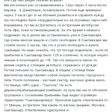
кое-где был виден свежий асфальт.
Мы несколько раз останавливались. 1 раз через 3 часа после
Кирова - в Даниловке, позавтракать. Потом еще примерно
через 3 часа где-то на обочине размяться и справить нужду
(но последнее было затруднительно из-за огромных зарослей
борщевика; тут мы встретились со встречным автобусом
Ухта-Уфа, тоже остановившемся). За это время я немного
подремал. Ну а далее мы остановились уже в Сыктывкаре,
где очень многие вышли и стало свободнее. В Сыктывкаре мы
стояли около 2 часов, так что я успел пообедать и купить
сувениры. Но надо сказать, что тут погода подкачала - если по
прибытию в Сыктывкар было +25 и солнечно, то вскоре пошел
ливень и похолодало до +19. Так что пришлось какое-то
время сидеть в стоящем автобусе, скрываясь от дождя.
Потом поехали по Сыктывкару. В общем, столица Коми
фактически представляет собой скорее поселок городского
типа. Почти половина - частный сектор, высоких домов мало.
Гостиница, НЯП, одна - "Сысола". Но есть
деревообрабатывающий комбинат, по пути мы часто обгоняли
грузовики с сосновыми бревнами. Еще видел огромную
территорию "Сыктывкарпива". Проехали вдоль ответвления от
ст. Микунь, встретили там какие-то вагоны (видимо, Москва-
Сыктывкар). Ответвление однопутное и