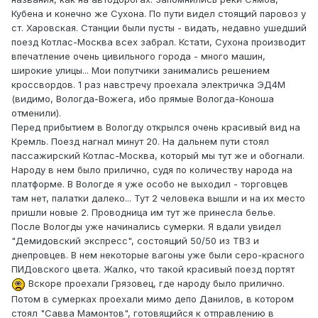
Кубена и конечно же Сухона. По пути видел стоящий паровоз у
ст. Харовская. Станции были пусты - видать, недавно ушедший
поезд Котлас-Москва всех забрал. Кстати, Сухона производит
впечатление очень цивильного города - много машин,
широкие улицы... Мои попутчики занимались решением
кроссвордов. 1 раз навстречу проехала электричка ЭД4М
(видимо, Вологда-Вожега, ибо прямые Вологда-Коноша
отменили).
Перед прибытием в Вологду открылся очень красивый вид на
Кремль. Поезд нагнал минут 20. На дальнем пути стоял
пассажирский Котлас-Москва, который мы тут же и обогнали.
Народу в нем было прилично, судя по количеству народа на
платформе. В Вологде я уже особо не выходил - торговцев
там нет, палатки далеко... Тут 2 человека вышли и на их место
пришли новые 2. Проводница им тут же принесла белье.
После Вологды уже начинались сумерки. Я вдали увидел
"Демидовский экспресс", состоящий 50/50 из ТВЗ и
днепровцев. В нем некоторые вагоны уже были серо-красного
ПИДовского цвета. Жалко, что такой красивый поезд портят
Вскоре проехали Грязовец, где народу было прилично.
Потом в сумерках проехали мимо депо Данилов, в котором
стоял "Савва Мамонтов", готовящийся к отправлению в