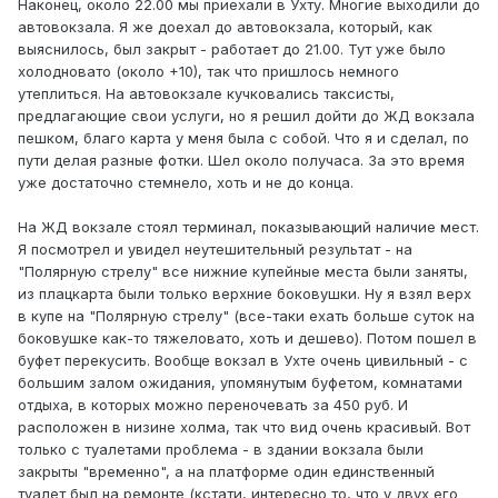
Наконец, около 22.00 мы приехали в Ухту. Многие выходили до
автовокзала. Я же доехал до автовокзала, который, как
выяснилось, был закрыт - работает до 21.00. Тут уже было
холодновато (около +10), так что пришлось немного
утеплиться. На автовокзале кучковались таксисты,
предлагающие свои услуги, но я решил дойти до ЖД вокзала
пешком, благо карта у меня была с собой. Что я и сделал, по
пути делая разные фотки. Шел около получаса. За это время
уже достаточно стемнело, хоть и не до конца.
На ЖД вокзале стоял терминал, показывающий наличие мест.
Я посмотрел и увидел неутешительный результат - на
"Полярную стрелу" все нижние купейные места были заняты,
из плацкарта были только верхние боковушки. Ну я взял верх
в купе на "Полярную стрелу" (все-таки ехать больше суток на
боковушке как-то тяжеловато, хоть и дешево). Потом пошел в
буфет перекусить. Вообще вокзал в Ухте очень цивильный - с
большим залом ожидания, упомянутым буфетом, комнатами
отдыха, в которых можно переночевать за 450 руб. И
расположен в низине холма, так что вид очень красивый. Вот
только с туалетами проблема - в здании вокзала были
закрыты "временно", а на платформе один единственный
туалет был на ремонте (кстати, интересно то, что у двух его