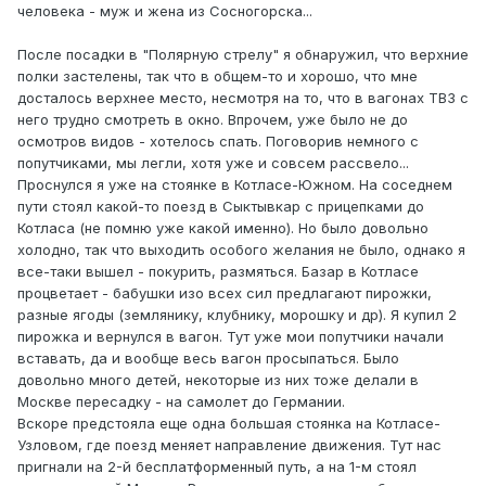
человека - муж и жена из Сосногорска...
После посадки в "Полярную стрелу" я обнаружил, что верхние
полки застелены, так что в общем-то и хорошо, что мне
досталось верхнее место, несмотря на то, что в вагонах ТВЗ с
него трудно смотреть в окно. Впрочем, уже было не до
осмотров видов - хотелось спать. Поговорив немного с
попутчиками, мы легли, хотя уже и совсем рассвело...
Проснулся я уже на стоянке в Котласе-Южном. На соседнем
пути стоял какой-то поезд в Сыктывкар с прицепками до
Котласа (не помню уже какой именно). Но было довольно
холодно, так что выходить особого желания не было, однако я
все-таки вышел - покурить, размяться. Базар в Котласе
процветает - бабушки изо всех сил предлагают пирожки,
разные ягоды (землянику, клубнику, морошку и др). Я купил 2
пирожка и вернулся в вагон. Тут уже мои попутчики начали
вставать, да и вообще весь вагон просыпаться. Было
довольно много детей, некоторые из них тоже делали в
Москве пересадку - на самолет до Германии.
Вскоре предстояла еще одна большая стоянка на Котласе-
Узловом, где поезд меняет направление движения. Тут нас
пригнали на 2-й бесплатформенный путь, а на 1-м стоял