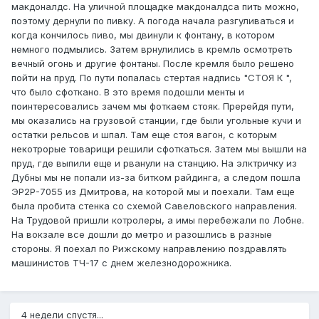
макдоналдс. На уличной площадке макдоналдса пить можно,
поэтому дернули по пивку. А погода начала разгуливаться и
когда кончилось пиво, мы двинули к фонтану, в котором
немного подмылись. Затем врнулились в кремль осмотреть
вечный огонь и другие фонтаны. После кремля было решено
пойти на пруд. По пути попалась стертая надпись "СТОЯ К ",
что было сфоткано. В это время подошли менты и
поинтересовались зачем мы фоткаем стояк. Пререйдя пути,
мы оказались на грузовой станции, где были угольные кучи и
остатки рельсов и шпал. Там еще стоя вагон, с которым
некотрорые товарищи решили сфоткаться. Затем мы вышли на
пруд, где выпили еще и рванули на станцию. На элктричку из
Дубны мы не попали из-за битком райдинга, а следом пошла
ЭР2Р-7055 из Дмитрова, на которой мы и поехали. Там еще
была пробита стенка со схемой Савеловского направления.
На Трудовой пришли котролеры, а имы перебежали по Лобне.
На вокзале все дошли до метро и разошлись в разные
стороны. Я поехал по Рижскому направлению поздравлять
машинистов ТЧ-17 с днем железнодорожника.
4 недели спустя...