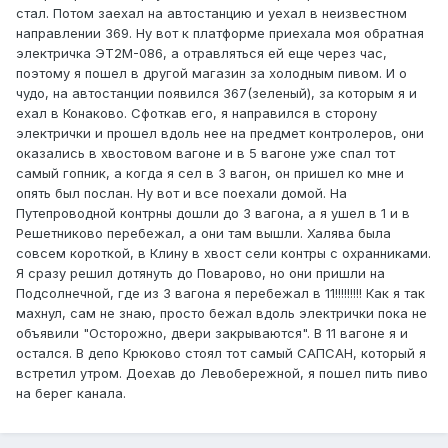
стал. Потом заехал на автостанцию и уехал в неизвестном
направлении 369. Ну вот к платформе приехала моя обратная
электричка ЭТ2М-086, а отравляться ей еще через час,
поэтому я пошел в другой магазин за холодным пивом. И о
чудо, на автостанции появился 367(зеленый), за которым я и
ехал в Конаково. Сфоткав его, я направился в сторону
электрички и прошел вдоль нее на предмет контролеров, они
оказались в хвостовом вагоне и в 5 вагоне уже спал тот
самый гопник, а когда я сел в 3 вагон, он пришел ко мне и
опять был послан. Ну вот и все поехали домой. На
Путепроводной контрны дошли до 3 вагона, а я ушел в 1 и в
Решетниково перебежал, а они там вышли. Халява была
совсем короткой, в Клину в хвост сели контры с охранниками.
Я сразу решил дотянуть до Поварово, но они пришли на
Подсолнечной, где из 3 вагона я перебежал в 11!!!!!!!!! Как я так
махнул, сам не знаю, просто бежал вдоль электрички пока не
объявили "Осторожно, двери закрываются". В 11 вагоне я и
остался. В депо Крюково стоял тот самый САПСАН, который я
встретил утром. Доехав до Левобережной, я пошел пить пиво
на берег канала.