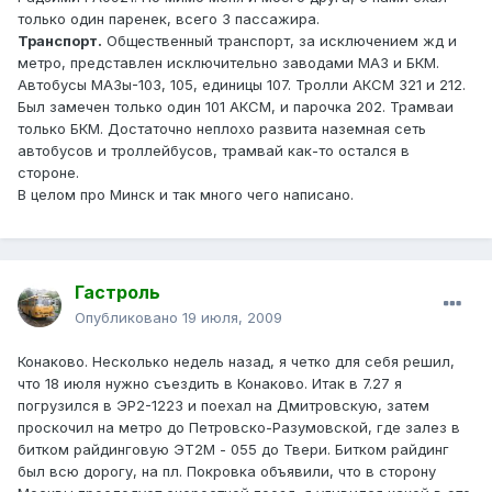
только один паренек, всего 3 пассажира.
Транспорт.
Общественный транспорт, за исключением жд и
метро, представлен исключительно заводами МАЗ и БКМ.
Автобусы МАЗы-103, 105, единицы 107. Тролли АКСМ 321 и 212.
Был замечен только один 101 АКСМ, и парочка 202. Трамваи
только БКМ. Достаточно неплохо развита наземная сеть
автобусов и троллейбусов, трамвай как-то остался в
стороне.
В целом про Минск и так много чего написано.
Гастроль
Опубликовано
19 июля, 2009
Конаково. Несколько недель назад, я четко для себя решил,
что 18 июля нужно съездить в Конаково. Итак в 7.27 я
погрузился в ЭР2-1223 и поехал на Дмитровскую, затем
проскочил на метро до Петровско-Разумовской, где залез в
битком райдинговую ЭТ2М - 055 до Твери. Битком райдинг
был всю дорогу, на пл. Покровка объявили, что в сторону