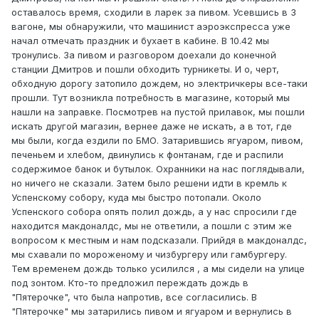
оставалось время, сходили в ларек за пивом. Усевшись в 3
вагоне, мы обнаружили, что машинист аэроэкспресса уже
начал отмечать праздник и бухает в кабине. В 10.42 мы
тронулись. За пивом и разговором доехали до конечной
станции Дмитров и пошли обходить турникеты. И о, черт,
обходную дорогу затопило дождем, но электричкеры все-таки
прошли. Тут возникла потребность в магазине, который мы
нашли на заправке. Посмотрев на пустой прилавок, мы пошли
искать другой магазин, вернее даже не искать, а в тот, где
мы были, когда ездили по БМО. Затарившись ягуаром, пивом,
печеньем и хлебом, двинулись к фонтанам, где и распили
содержимое банок и бутылок. Охранники на нас поглядывали,
но ничего не сказали. Затем было решени идти в кремль к
Успенскому собору, куда мы быстро потопали. Около
Успенского собора опять полил дождь, а у нас спросили где
находится макдоналдс, мы не ответили, а пошли с этим же
вопросом к местным и нам подсказали. Прийдя в макдоналдс,
мы схавали по мороженому и чизбургеру или гамбургеру.
Тем временем дождь только усилился , а мы сидели на улице
под зонтом. Кто-то предложил переждать дождь в
"Пятерочке", что была напротив, все согласились. В
"Пятерочке" мы затарились пивом и ягуаром и вернулись в