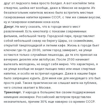
друг от лидского пива просто болдел. А вот коктейли типа
отвертки, шейка нет вообще, даже в Минске не видели. Из
безалкогольник напитков можно было встретить местные
газированные напитки времен СССР, с тем же самым вкусом,
ну и газировки компании кока-кола.
Досуг.
Не могу сказать, что в городе много мест
развлечений. Есть кинотеатр с показам современных
фильмов, небольшой театр. Городской парк, представляет
собой небольшой сквер на берегу Щары, со скамейками,
открытой танцплощадкой и летним кафе. Жизнь в городе бьет
ключом где-то до 20:00, затем город замирает, на улице
остаются только случайные пешеходы, да те кто приехал на
вечерних дизелях или автобусах. После 21:00 начинает
вылезать молодежь, но ведут себя мирно. Что характерно, я
на улице вообще не видел пьющих пиво или иные спиртные
напитки, и особо не встречал курящих. Даже в нашем баре
было запрещено курить. Для меня как для некурящего это был
просто рай. Также практически не слышал мата на публике,
чего сполна хватает в Москве.
Транспорт.
У народа в большинстве своем поддержанные
немецкие иномарки. Российский автопром представлен
незначительно, причем 30% еще наверно со времен СССР.