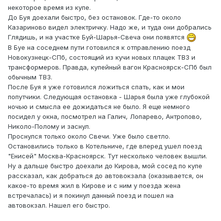
некоторое время из купе.
До Буя доехали быстро, без остановок. Где-то около
Казариново видел электричку. Надо же, и туда они добрались
Глядишь, и на участке Буй-Шарья-Свеча они появятся
В Буе на соседнем пути готовился к отправлению поезд
Новокузнецк-СПб, состоящий из кучи новых плацек ТВЗ и
трансформеров. Правда, купейный вагон Красноярск-СПб был
обычным ТВЗ.
После Буя я уже готовился ложиться спать, как и мои
попутчики. Следующая остановка - Шарья была уже глубокой
ночью и смысла ее дожидаться не было. Я еще немного
посидел у окна, посмотрел на Галич, Лопарево, Антропово,
Николо-Полому и заснул.
Проснулся только около Свечи. Уже было светло.
Остановились только в Котельниче, где вперед ушел поезд
"Енисей" Москва-Красноярск. Тут несколько человек вышли.
Ну а дальше быстро доехали до Кирова, мой сосед по купе
рассказал, как добраться до автовокзала (оказывается, он
какое-то время жил в Кирове и с ним у поезда жена
встречалась) и я покинул данный поезд и пошел на
автовокзал. Нашел его быстро.