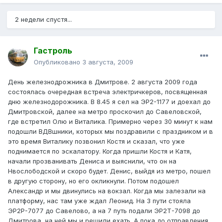
2 недели спустя...
Гастроль
Опубликовано
3 августа, 2009
День железнодрожника в Дмитрове. 2 августа 2009 года
состоялась очередная встреча электричкеров, посвященная
дню железнодорожника. В 8.45 я сел на ЭР2-1177 и доехал до
Дмитровской, далее на метро проскочил до Савеловской,
где встретил Олю и Виталика. Примерно через 30 минут к нам
подошли ВДВшники, которых мы поздравили с праздником и в
это время Виталику позвонил Костя и сказал, что уже
поднимается по эскалатору. Когда пришли Костя и Катя,
начали прозванивать Дениса и выяснили, что он на
Нвослободской и скоро будет. Денис, выйдя из метро, пошел
в другую сторону, но его окликнули. Потом подошел
Александр и мы двинулись на вокзал. Когда мы залезали на
платформу, нас там уже ждал Леонид. На 3 пути стояла
ЭР2Р-7077 до Савелово, а на 7 путь подали ЭР2Т-7098 до
Дмитрова, на ней мы и решили ехать. А пока до отправления