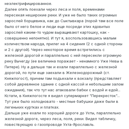
неэлектрифицированное.
Далее опять поехали через леса и поля, временами
пересекая неширокие реки. И уже не было таких огромных
зарослей борщевика, как до Сыктывкара (порой там все поле
было от него белое и люди еще посреди этих ядовитых
зарослей каким-то чудом выращивают картошку, как -
совершенно непонятно). И тут я, воспользовавшись малым
количеством народа, прилег на 4 сидения (2 с одной стороны
и 2 с другой). Через некоторое время встретились с
железной дорогой и параллельно с ней пересекли огромную
реку Вычегду (ее величина поражает - ненамного Уже Невы в
Питере). Ну а дальше так и ехали параллельно с железной
дорогой, по пути еще заехали в Железнодорожный (ст.
Княжпогост), причем там подъехали к вокзалу (представляет
собой деревянное здание с одной кассой и небольшим залом
ожидания), так что тут нас атаковали бабки с водой и едой...
Кстати, в Княжпогосте я видел супермаркет "Перекресток"...
Тут уже было холодновато - местные бабушки даже были в
легеньких куртках и платках.
Дальше уже ехали по хорошей дороге до Ухты, параллельно
железной дороге, через леса, поля, реки. Видел табличку,
повествующую о газопроводе Ухта-Ярославль.