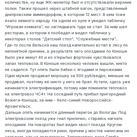
количестве, ну еще ЖК-монитор был и отсутствовали верхние
полки. Также прошел через штабной вагон, представленный
днепровским аммендорфом, в котором 12 мест. В нем тоже
ехало немного народу. На одном из купе я увидел табличку
"Игровая комната", но заглядывать туда не стал. За ним шел
ресторан, в котором я пообедал и видел таблички у
некоторых столов "Детский стол", "Служебные места"...
Где-то после Вельска наш поезд капитально встал в лесу по
непонятной причине, в результате чего опоздание по Коноше
было уже минут 40 и из открытых форточек чувствовался
запах тепловоза. В Коноше несколько человек вышли, никто
не садился. Тут опять были бабки с ягодами и пирожками.
Один мужик продавал морошку за 500 руб/ведро, меньше не
продавал, поэтому ее никто у него не брал. Кстати, здесь уже
начинается электрификация, потому нам поменяли тепловоз
на электровоз ЧС4т. На соседний путь прибыл пригородный
Вожега-Коноша, за ним - бело-синий Новороссийск-
Архангельск.
Дальше опять начинается длинный перегон до Вологды. Под
электровозом поезд уже гнал прилично, стараясь нагнать
опоздание. На поворотах был виден хвост поезда. Кругом
леса, иногда попадаются реки, причем у мостов написаны их
названия, как на автодорогах. Запомнились реки Сямба,