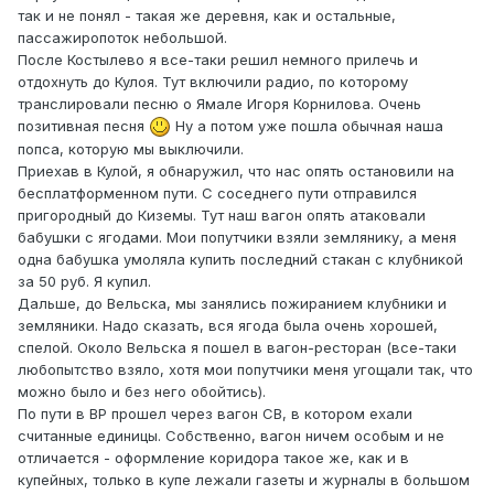
так и не понял - такая же деревня, как и остальные,
пассажиропоток небольшой.
После Костылево я все-таки решил немного прилечь и
отдохнуть до Кулоя. Тут включили радио, по которому
транслировали песню о Ямале Игоря Корнилова. Очень
позитивная песня
Ну а потом уже пошла обычная наша
попса, которую мы выключили.
Приехав в Кулой, я обнаружил, что нас опять остановили на
бесплатформенном пути. С соседнего пути отправился
пригородный до Киземы. Тут наш вагон опять атаковали
бабушки с ягодами. Мои попутчики взяли землянику, а меня
одна бабушка умоляла купить последний стакан с клубникой
за 50 руб. Я купил.
Дальше, до Вельска, мы занялись пожиранием клубники и
земляники. Надо сказать, вся ягода была очень хорошей,
спелой. Около Вельска я пошел в вагон-ресторан (все-таки
любопытство взяло, хотя мои попутчики меня угощали так, что
можно было и без него обойтись).
По пути в ВР прошел через вагон СВ, в котором ехали
считанные единицы. Собственно, вагон ничем особым и не
отличается - оформление коридора такое же, как и в
купейных, только в купе лежали газеты и журналы в большом