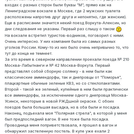
входах с разных сторон были буквы "М", прямо как на
Ленинградском вокзале в Москве, где 2 мужских туалета
расположены напротив друг друга и непонятно, где женские).
Еще в расписании значится некий поезд Воркута-Алексин, но
дни следования не указаны. Первый раз слышу о таком
На вокзале встретил туристов-водников, поговорил с ними.
Очень интересно. У них компания была из самых разных
уголков России. Кому-то из них было очень непривычно то, что
тут до конца не темнеет.
За это время в северном направлении проехали поезда № 210
Москва-Лабытнанги и № 42 Москва-Воркута. Первый
представлял собой сборную солянку - в нем были как
классические аммендорфы, так и днепровцы от "Поморья",
плацкартные обычные зеленые КВЗ, но со стеклопакетами.
Второй - такой же зеленый, купейные в нем были практически
все аммендорфы, за исключением одного днепровца Москва-
Усинск, некоторые в новой РЖДшной окраске. С обоих
поездов была большая высадка, но в оба были и посадка.
Наконец, подъехала моя "Полярная стрела", в которой у меня
был предпоследний вагон. В нее тоже была посадка.
Проводница меня поприветствовала, я прошел в вагон и
обнаружил застеленную постель. В купе уже ехали 2