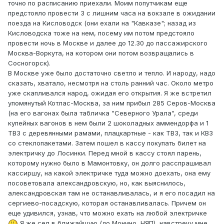
точно по расписанию приехали. Моим попутчикам еще
предстояло провести 3 с лишним часа на вокзале в ожидании
поезда на Кисловодск (они ехали на "Кавказе"; назад из
Кисловодска тоже на нем, посему им потом предстояло
провести ночь в Москве и далее до 12.30 до пассажирского
Москва-Воркута, на котором они потом возвращались в
Сосногорск).
В Москве уже было достаточно светло и тепло. И народу, надо
сказать, хватало, несмотря на столь ранний час. Около метро
уже скапливался народ, ожидая его открытия. Я же встретил
упомянутый Котлас-Москва, за ним прибыл 285 Серов-Москва
(на его вагонах была табличка "Северного Урала", среди
купейных вагонов в нем были 2 шоколадных аммендорфа и 1
ТВЗ с деревянными рамами, плацкартные - как ТВЗ, так и КВЗ
со стеклопакетами. Затем пошел в кассу покупать билет на
электричку до Лосинки. Перед мной в кассу стоял парень,
которому нужно было в Мамонтовку, он долго расспрашивал
кассиршу, на какой электричке туда можно доехать, она ему
посоветовала александровскую, но, как выяснилось,
александровская там не останавливалась, и я его посадил на
сергиево-посадскую, которая останавливалась. Причем он
еще удивился, узнав, что можно ехать на любой электричке
Я же сел в ближайшую (до Монино, НЯП), навстречу мне