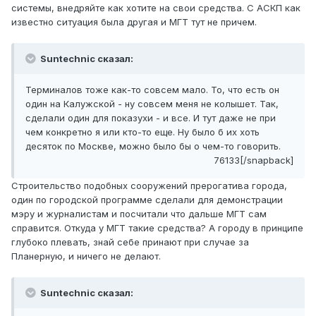
системы, внедряйте как хотите на свои средства. С АСКП как
известно ситуация была другая и МГТ тут не причем.
Suntechnic сказал:
Терминалов тоже как-то совсем мало. То, что есть он
один на Калужской - ну совсем меня не колышет. Так,
сделали один для показухи - и все. И тут даже не при
чем конкретно я или кто-то еще. Ну было б их хоть
десяток по Москве, можно было бы о чем-то говорить.
76133[/snapback]
Строительство подобных сооружений прерогатива города,
один по городской программе сделали для демонстрации
мэру и журналистам и посчитали что дальше МГТ сам
справится. Откуда у МГТ такие средства? А городу в принципе
глубоко плевать, знай себе принают при случае за
Планерную, и ничего не делают.
Suntechnic сказал: