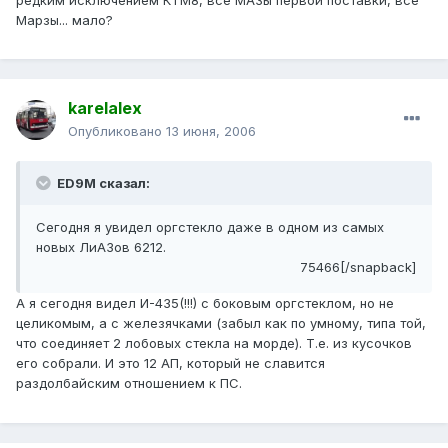
Марзы... мало?
karelalex
Опубликовано
13 июня, 2006
ED9M сказал:
Сегодня я увидел оргстекло даже в одном из самых
новых ЛиАЗов 6212.
75466[/snapback]
А я сегодня видел И-435(!!!) с боковым оргстеклом, но не
целикомым, а с железячками (забыл как по умному, типа той,
что соединяет 2 лобовых стекла на морде). Т.е. из кусочков
его собрали. И это 12 АП, который не славится
раздолбайским отношением к ПС.