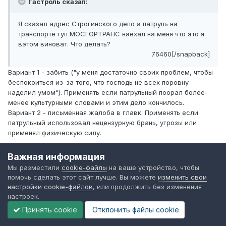
Гастроль сказал:
Я сказал адрес Строгинского депо а патруль на
транспорте гуп МОСГОРТРАНС наехал на меня что это я
вэтом виноват. Что делать?
76460[/snapback]
Вариант 1 - забить ("у меня достаточно своих проблем, чтобы
беспокоиться из-за того, что господь не всех поровну
наделил умом"). Применять если патрульный поорал более-
менее культурными словами и этим дело кончилось.
Вариант 2 - письменная жалоба в главк. Применять если
патрульный использовал нецензурную брань, угрозы или
применял физическую силу.
Важная информация
Мы разместили
cookie-файлы
на ваше устройство, чтобы
moskonst70
помочь сделать этот сайт лучше. Вы можете
изменить свои
настройки cookie-файлов
, или продолжить без изменения
Опубликовано
18 июня, 2006
настроек.
Принять cookie
Отклонить файлы сookie
Алексей_Войнов сказал: