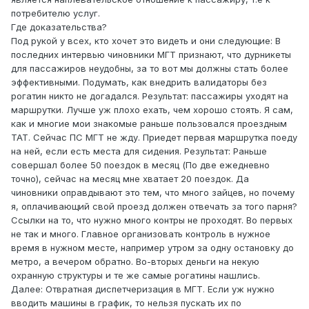
потребителю услуг.
Где доказательства?
Под рукой у всех, кто хочет это видеть и они следующие: В
последних интервью чиновники МГТ признают, что дурникеты
для пассажиров неудобны, за то вот мы должны стать более
эффективными. Подумать, как внедрить валидаторы без
рогатин никто не догадался. Результат: пассажиры уходят на
маршрутки. Лучше уж плохо ехать, чем хорошо стоять. Я сам,
как и многие мои знакомые раньше пользовался проездным
ТАТ. Сейчас ПС МГТ не жду. Приедет первая маршрутка поеду
на ней, если есть места для сидения. Результат: Раньше
совершал более 50 поездок в месяц (По две ежедневно
точно), сейчас на месяц мне хватает 20 поездок. Да
чиновники оправдывают это тем, что много зайцев, но почему
я, оплачивающий свой проезд должен отвечать за того парня?
Ссылки на то, что нужно много контры не проходят. Во первых
не так и много. Главное организовать контроль в нужное
время в нужном месте, например утром за одну остановку до
метро, а вечером обратно. Во-вторых деньги на некую
охранную структуры и те же самые рогатины нашлись.
Далее: Отвратная диспетчеризация в МГТ. Если уж нужно
вводить машины в график, то нельзя пускать их по