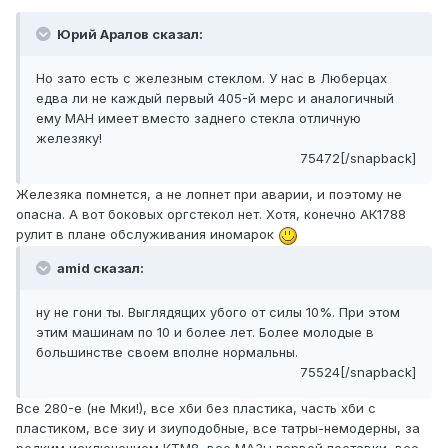
Юрий Аралов сказал:
Но зато есть с железным стеклом. У нас в Люберцах
едва ли не каждый первый 405-й мерс и аналогичный
ему МАН имеет вместо заднего стекла отличную
железяку!
75472[/snapback]
Железяка помнется, а не лопнет при аварии, и поэтому не
опасна. А вот боковых оргстекол нет. Хотя, конечно АК1788
рулит в плане обслуживания иномарок
amid сказал:
ну не гони ты. Выглядящих убого от силы 10%. При этом
этим машинам по 10 и более лет. Более молодые в
большинстве своем вполне нормальны.
75524[/snapback]
Все 280-е (не Мки!), все хби без пластика, часть хби с
пластиком, все зиу и зиуподобные, все татры-немодерны, за
редким исключением КТМ8, все МАЗы первой поставки, все