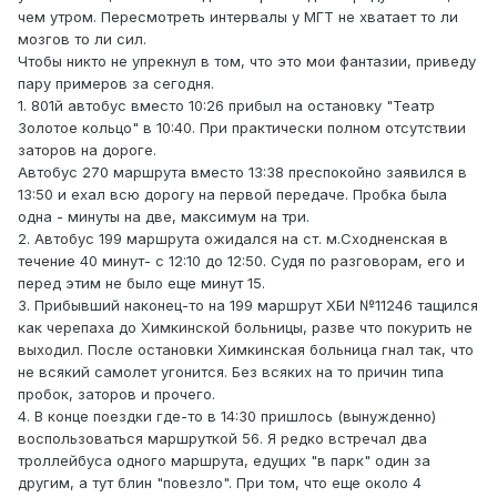
чем утром. Пересмотреть интервалы у МГТ не хватает то ли
мозгов то ли сил.
Чтобы никто не упрекнул в том, что это мои фантазии, приведу
пару примеров за сегодня.
1. 801й автобус вместо 10:26 прибыл на остановку "Театр
Золотое кольцо" в 10:40. При практически полном отсутствии
заторов на дороге.
Автобус 270 маршрута вместо 13:38 преспокойно заявился в
13:50 и ехал всю дорогу на первой передаче. Пробка была
одна - минуты на две, максимум на три.
2. Автобус 199 маршрута ожидался на ст. м.Сходненская в
течение 40 минут- с 12:10 до 12:50. Судя по разговорам, его и
перед этим не было еще минут 15.
3. Прибывший наконец-то на 199 маршрут ХБИ №11246 тащился
как черепаха до Химкинской больницы, разве что покурить не
выходил. После остановки Химкинская больница гнал так, что
не всякий самолет угонится. Без всяких на то причин типа
пробок, заторов и прочего.
4. В конце поездки где-то в 14:30 пришлось (вынужденно)
воспользоваться маршруткой 56. Я редко встречал два
троллейбуса одного маршрута, едущих "в парк" один за
другим, а тут блин "повезло". При том, что еще около 4