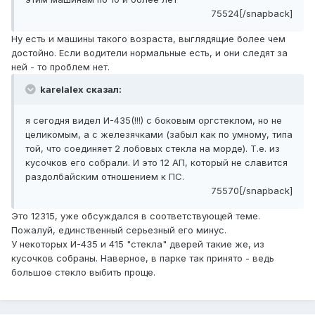
75524[/snapback]
Ну есть и машины такого возраста, выглядящие более чем
достойно. Если водители нормальные есть, и они следят за
ней - то проблем нет.
karelalex сказал:
я сегодня видел И-435(!!!) с боковым оргстеклом, но не
целикомым, а с железячками (забыл как по умному, типа
той, что соединяет 2 лобовых стекла на морде). Т.е. из
кусочков его собрали. И это 12 АП, который не славится
раздолбайским отношением к ПС.
75570[/snapback]
Это 12315, уже обсуждался в соответствующей теме.
Пожалуй, единственный серьезный его минус.
У некоторых И-435 и 415 "стекла" дверей такие же, из
кусочков собраны. Наверное, в парке так принято - ведь
большое стекло выбить проще.