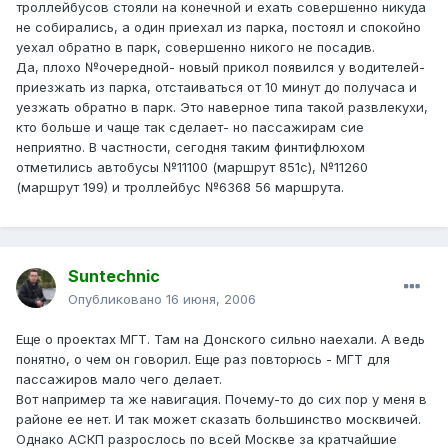
троллейбусов стояли на конечной и ехать совершенно никуда
не собирались, а один приехал из парка, постоял и спокойно
уехал обратно в парк, совершенно никого не посадив.
Да, плохо №очередной- новый прикол появился у водителей-
приезжать из парка, отстаиваться от 10 минут до получаса и
уезжать обратно в парк. Это наверное типа такой развлекухи,
кто больше и чаще так сделает- но пассажирам сие
неприятно. В частности, сегодня таким финтифлюхом
отметились автобусы №11100 (маршрут 851с), №11260
(маршрут 199) и троллейбус №6368 56 маршрута.
Suntechnic
Опубликовано
16 июня, 2006
Еще о проектах МГТ. Там на Донского сильно наехали. А ведь
понятно, о чем он говорил. Еще раз повторюсь - МГТ для
пассажиров мало чего делает.
Вот например та же навигация. Почему-то до сих пор у меня в
районе ее нет. И так может сказать большинство москвичей.
Однако АСКП разрослось по всей Москве за кратчайшие