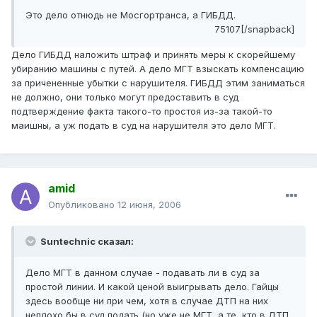
Это дело отнюдь не Мосгортранса, а ГИБДД.
75107[/snapback]
Дело ГИБДД наложить штраф и принять меры к скорейшему
убиранию машины с путей. А дело МГТ взыскать компенсацию
за причененные убытки с нарушителя. ГИБДД этим заниматься
не должно, они только могут предоставить в суд
подтверждение факта такого-то простоя из-за такой-то
маишны, а уж подать в суд на нарушителя это дело МГТ.
amid
Опубликовано
12 июня, 2006
Suntechnic сказал:
Дело МГТ в данном случае - подавать ли в суд за
простой линии. И какой ценой выигрывать дело. Гайцы
здесь вообще ни при чем, хотя в случае ДТП на них
неплохо бы в суд подать (но уже не МГТ, а те, кто в ДТП