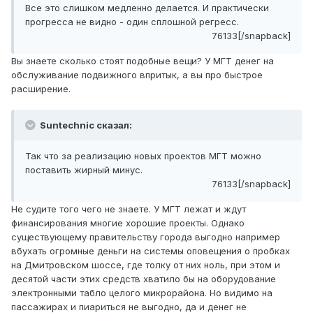
Все это слишком медленно делается. И практически
прогресса не видно - один сплошной регресс.
76133[/snapback]
Вы знаете сколько стоят подобные вещи? У МГТ денег на
обслуживание подвижного впритык, а вы про быстрое
расширение.
Suntechnic сказал:
Так что за реализацию новых проектов МГТ можно
поставить жирный минус.
76133[/snapback]
Не судите того чего не знаете. У МГТ лежат и ждут
финансирования многие хорошие проекты. Однако
существующему правительству города выгодно например
вбухать огромные деньги на системы оповещения о пробках
на Дмитровском шоссе, где толку от них ноль, при этом и
десятой части этих средств хватило бы на оборудование
электронными табло целого микрорайона. Но видимо на
пассажирах и пиариться не выгодно, да и денег не