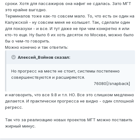
сроки. Хотя для пассажиров она нафиг не сдалась. Зато МГТ
это крайне выгодно.
Терминалов тоже как-то совсем мало. То, что есть он один на
Калужской - ну совсем меня не колышет. Так, сделали один
для показухи - и все. И тут даже не при чем конкретно я или
кто-то еще. Ну было б их хоть десяток по Москве, можно было
бы о чем-то говорить.
Можно конечно и так ответить:
Алексей_Войнов сказал:
Но прогресс на месте не стоит, системы постепенно
совершенствуются и расширяются.
76080[/snapback]
и наговорить, что все 9.8 и т.п. НО. Все это слишком медленно
делается. И практически прогресса не видно - один сплошной
регресс.
Так что за реализацию новых проектов МГТ можно поставить
жирный минус.