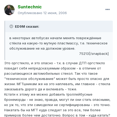
Suntechnic
Опубликовано
12 июня, 2006
ED9M сказал:
в некоторых автобусах начали менять повреждённые
стёкла на какую-то мутную пластмассу, т.е. техническое
обслуживание не на должном уровне.
75213[/snapback]
Это оргстекло, и это опасно - т.к. в случае ДТП оргстекло
поведет себя непредсказуемым образом - в отличие от
рассыпающихся автомобильных стекол. Так что такое
"техническое обслуживание" может быть просто опасно для
жизни. МГТшникам же на это наплевать, им главное - стекла
заказывать дорого да и вклеивать - тоже.
Кстати к этому же можно добавить троллейбусные
бронеморды - не знаю, правда, могут ли они стать опасными,
но уж то, что эти самоделки не сертифицированы - это точно.
Накатать бы на МГТ куда следует за это все, тем более
примеров более чем достаточно. Вопрос в том - куда катать?