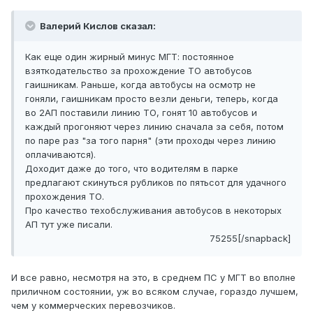
Валерий Кислов сказал:
Как еще один жирный минус МГТ: постоянное
взяткодательство за прохождение ТО автобусов
гаишникам. Раньше, когда автобусы на осмотр не
гоняли, гаишникам просто везли деньги, теперь, когда
во 2АП поставили линию ТО, гонят 10 автобусов и
каждый прогоняют через линию сначала за себя, потом
по паре раз "за того парня" (эти проходы через линию
оплачиваются).
Доходит даже до того, что водителям в парке
предлагают скинуться рубликов по пятьсот для удачного
прохождения ТО.
Про качество техобслуживания автобусов в некоторых
АП тут уже писали.
75255[/snapback]
И все равно, несмотря на это, в среднем ПС у МГТ во вполне
приличном состоянии, уж во всяком случае, гораздо лучшем,
чем у коммерческих перевозчиков.