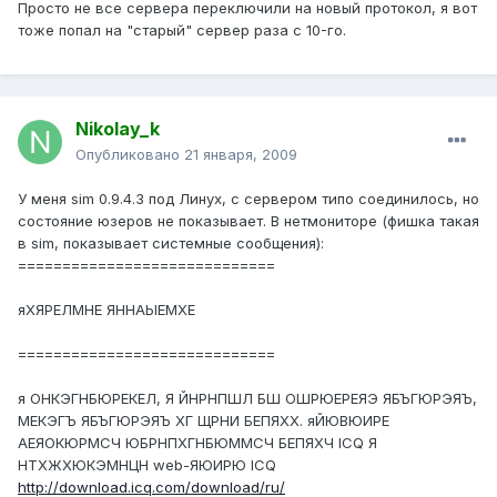
Просто не все сервера переключили на новый протокол, я вот
тоже попал на "старый" сервер раза с 10-го.
Nikolay_k
Опубликовано
21 января, 2009
У меня sim 0.9.4.3 под Линух, с сервером типо соединилось, но
состояние юзеров не показывает. В нетмониторе (фишка такая
в sim, показывает системные сообщения):
=============================
яХЯРЕЛМНЕ ЯННАЫЕМХЕ
=============================
я ОНКЭГНБЮРЕКЕЛ, Я ЙНРНПШЛ БШ ОШРЮЕРЕЯЭ ЯБЪГЮРЭЯЪ,
МЕКЭГЪ ЯБЪГЮРЭЯЪ ХГ ЩРНИ БЕПЯХХ. яЙЮВЮИРЕ
АЕЯОКЮРМСЧ ЮБРНПХГНБЮММСЧ БЕПЯХЧ ICQ Я
НТХЖХЮКЭМНЦН web-ЯЮИРЮ ICQ
http://download.icq.com/download/ru/