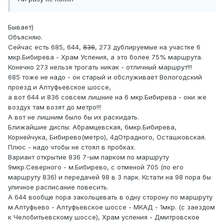
Бывает)
Объясняю.
Сейчас есть 685, 644,
836
, 273 дублируемые на участке 6
мкр.Бибирева - Храм Успения, а это более 75% маршрута.
Конечно 273 нельзя трогать никак - отличный маршрут!!!
685 тоже не надо - он старый и обслуживает Вологодский
проезд и Алтуфьевское шоссе,
а вот 644 и 836 совсем лишние на 6 мкр.Бибирева - они же
воздух там возят до метро!!!
А вот не лишним было бы их раскидать.
Ближайшие диспы: Абрамцевская, 6мкр.Бибирева,
Корнейчука, Бибирево(метро), 4дОтрадного, Осташковская.
Плюс - надо чтобы не стоял в пробках.
Вариант открытие 836 7-ым парком по маршруту
9мкр.Северного - м.Бибирево, с отменой 705 (по его
маршруту 836) и передачей 98 в 3 парк. Кстати на 98 пора бы
уличное расписание повесить.
А 644 вообще пора закольцевать в одну сторону по маршруту
м.Алтуфьево - Алтуфьевское шоссе - МКАД - 1мкр. (с заездом
к Челобитьевскому шоссе), Храм успения - Дмитровское