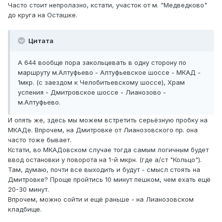
Часто стоит непролазно, кстати, участок от м. "Медведково"
до круга на Осташке.
Цитата
А 644 вообще пора закольцевать в одну сторону по
маршруту м.Алтуфьево - Алтуфьевское шоссе - МКАД -
1мкр. (с заездом к Челобитьевскому шоссе), Храм
успения - Дмитровское шоссе - Лианозово -
м.Алтуфьево.
И опять же, здесь мы можем встретить серьёзную пробку на
МКАДе. Впрочем, на Дмитровке от Лианозовского пр. она
часто тоже бывает.
Кстати, во МКАДовском случае тогда самым логичным будет
ввод остановки у поворота на 1-й мкрн. (где а/ст "Кольцо").
Там, думаю, почти все выходить и будут - смысл стоять на
Дмитровке? Проще пройтись 10 минут пешком, чем ехать ещё
20-30 минут.
Впрочем, можно сойти и ещё раньше - на Лианозовском
кладбище.