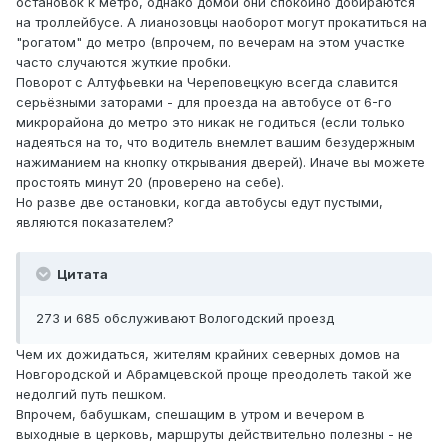
остановок к метро, однако домой они спокойно добираются
на троллейбусе. А лианозовцы наоборот могут прокатиться на
"рогатом" до метро (впрочем, по вечерам на этом участке
часто случаются жуткие пробки.
Поворот с Алтуфьевки на Череповецкую всегда славится
серьёзными заторами - для проезда на автобусе от 6-го
микрорайона до метро это никак не годиться (если только
надеяться на то, что водитель внемлет вашим безудержным
нажиманием на кнопку открывания дверей). Иначе вы можете
простоять минут 20 (проверено на себе).
Но разве две остановки, когда автобусы едут пустыми,
являются показателем?
Цитата
273 и 685 обслуживают Вологодский проезд
Чем их дожидаться, жителям крайних северных домов на
Новгородской и Абрамцевской проще преодолеть такой же
недолгий путь пешком.
Впрочем, бабушкам, спешащим в утром и вечером в
выходные в церковь, маршруты действительно полезны - не