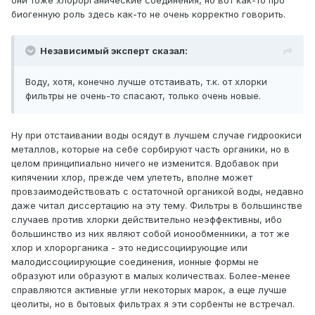
они тоже хлорорганические соединения, но вот как-то про
биогенную роль здесь как-то не очень корректно говорить.
Независимый эксперт сказал:
Воду, хотя, конечно лучше отстаивать, т.к. от хлорки
фильтры не очень-то спасают, только очень новые.
Ну при отстаивании воды осядут в лучшем случае гидроокиси
металлов, которые на себе сорбируют часть органики, но в
целом принципиально ничего не изменится. Вдобавок при
кипячении хлор, прежде чем улететь, вполне может
провзаимодействовать с остаточной органикой воды, недавно
даже читал диссертацию на эту тему. Фильтры в большинстве
случаев против хлорки действительно неэффективны, ибо
большинство из них являют собой ионообменники, а тот же
хлор и хлорорганика - это недиссоциирующие или
малодиссоциирующие соединения, ионные формы не
образуют или образуют в малых количествах. Более-менее
справляются активные угли некоторых марок, а еще лучше
цеолиты, но в бытовых фильтрах я эти сорбенты не встречал.