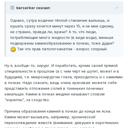
berserker сказал:
Однако, сутра водички тёплой стаканчик выпьешь, и
кушать сразу хочется минут через 15, и не мне одному,
не странно, правда ли, врачи? А то, что люди,
потребляющие много жидкости (в виде воды), меньше
подвержены камнеобразованию в почках, тоже дудки?
Так что прав патологоанатом - вопрос спорный.
Ну я, вообще-то, хирург. И поработать, кроме своей прямой
специальности в прошлом (а с чем чёрт не шутит, может и в
будущем), т.е. микрохирургии глаза, приходилось и с камнями
в почках. Надо сказать, вещь очень красивая: можете себе
представить отложения солей в тоненьких почечных
канальцах. Камни в почках медики называют словом
"кораллы", за сходство.
Причина образования камней в почках до конца не ясна.
Камни может вызывать, например, хронической
переохлаждение живота (внимание: девушки в коротеньких