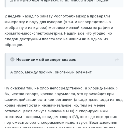
Да и кулер ещё и привкус пластмассы воде придаёт.
2 недели назад по заказу Роспотребнадзора проверяли
минералку и воду для кулеров (в т.ч. и непосредственно
отобранную из кулера) методом ионной хроматографии и
хромато-масс-спектрометрии. Нашли все что угодно, но
следов деструкции пластмасс не нашли ни в одном из
образцов.
Независимый эксперт сказал:
А хлор, между прочим, биогенный элемент.
Ну скажем так, не хлор непосредственно, а хлорид-анион. Я
бы, честно говоря, крепко задумался, что произойдет при
взаимодействии остатков органики (а ведь даже вода из-под
крана имеет хотя и незначительное, но, тем не менее,
отличающееся от нуля значение БПК) с хлорирующими
агентами - хлором, оксидом хлора (IV), кое-где еще до сих
пор смесь хлора с хлорамином используют. Ведь диоксины