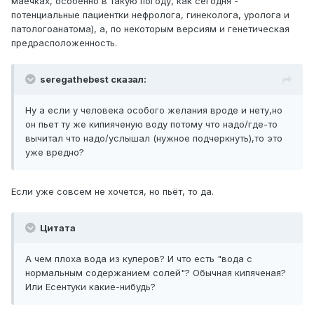
маечках, особенно в такую погоду, как сегодня -
потенциальные пациентки нефролога, гинеколога, уролога и
патологоанатома), а, по некоторым версиям и генетическая
предрасположенность.
seregathebest сказал:
Ну а если у человека особого желания вроде и нету,но
он пьет ту же кипияченую воду потому что надо/где-то
вычитал что надо/услышал (нужное подчеркнуть),то это
уже вредно?
Если уже совсем не хочется, но пьёт, то да.
Цитата
А чем плоха вода из кулеров? И что есть "вода с
нормальным содержанием солей"? Обычная кипяченая?
Или Есентуки какие-нибудь?