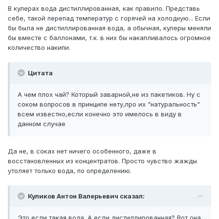
В кулерах вода дистиллированная, как правило. Представь
себе, такой перепад температур с горячей на холодную... Если
бы была не дистиллированная вода, а обычная, кулеры меняли
бы вместе с баллонами, т.к. в них бы накапливалось огромное
количество накипи.
Цитата
А чем плох чай? Который заварной,не из пакетиков. Ну с
соком вопросов в принципе нету,про их "натуральность"
всем известно,если конечно это имелось в виду в
данном случае
Да не, в соках нет ничего особенного, даже в
восстановленных из концентратов. Просто чувство жажды
утоляет только вода, по определению.
Куликов Антон Валерьевич сказал:
Это если такая вода. А если дистиллированная? Вот она