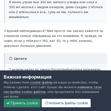
Я лично утром пью 300 мл. мятного отвара или сока и
300 мл молока с медом вечером, днем съедаю 2 яблока
или 2 апельсина и всё, супы не ем, соленого ем
минимально.
У врачей наблюдаешься? Мне просто так заочно кажется ты
слишком сильно обращаешь на это внимание. Я, правда, не
знаю, если у тебя рост 160, вес 50, то у тебя, конечно,
довольно большое давление.
Цитата
2 недели назад по заказу Роспотребнадзора проверяли
минералку и воду для кулеров (в т.ч. и непосредственно
Важная информация
отобранную из кулера) методом ионной хроматографии и
Мы разместили
cookie-файлы
на ваше устройство, чтобы
хромато-масс-спектрометрии. Нашли все что угодно, но
помочь сделать этот сайт лучше. Вы можете
изменить свои
следов деструкции пластмасс не нашли ни в одном из
настройки cookie-файлов
, или продолжить без изменения
образцов.
настроек.
Принять cookie
Отклонить файлы сookie
Не знаю, у нас в приёмной у ректора/завкафедрой стоит
кулер, так вода в нём такая дряная... Когда секретарша