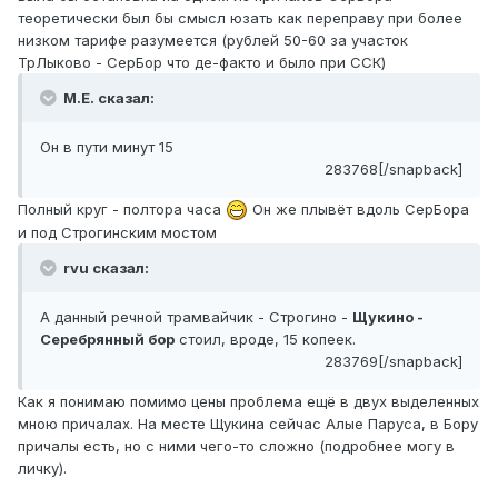
теоретически был бы смысл юзать как переправу при более
низком тарифе разумеется (рублей 50-60 за участок
ТрЛыково - СерБор что де-факто и было при ССК)
М.Е. сказал:
Он в пути минут 15
283768[/snapback]
Полный круг - полтора часа
Он же плывёт вдоль СерБора
и под Строгинским мостом
rvu сказал:
А данный речной трамвайчик - Строгино -
Щукино -
Серебрянный бор
стоил, вроде, 15 копеек.
283769[/snapback]
Как я понимаю помимо цены проблема ещё в двух выделенных
мною причалах. На месте Щукина сейчас Алые Паруса, в Бору
причалы есть, но с ними чего-то сложно (подробнее могу в
личку).