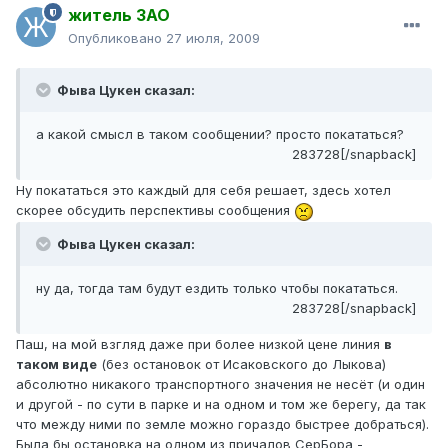
житель ЗАО
Опубликовано
27 июля, 2009
Фыва Цукен сказал:
а какой смысл в таком сообщении? просто покататься?
283728[/snapback]
Ну покататься это каждый для себя решает, здесь хотел
скорее обсудить перспективы сообщения
Фыва Цукен сказал:
ну да, тогда там будут ездить только чтобы покататься.
283728[/snapback]
Паш, на мой взгляд даже при более низкой цене линия
в
таком виде
(без остановок от Исаковского до Лыкова)
абсолютно никакого транспортного значения не несёт (и один
и другой - по сути в парке и на одном и том же берегу, да так
что между ними по земле можно гораздо быстрее добраться).
Была бы остановка на одном из причалов СерБора -