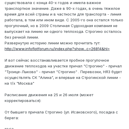
существовала с конца 40-х годов и имела важное
транспортное значение. Даже в 90-х годах, в очень тяжелое
время для всей страны и в частности для транспорта - линия
работала, в том или ином виде. С 2005-го она остался только
прогулочный, но в 2009 Столичная Судоходная компания не
выпускает на линию ни одного теплохода. Строгино осталось
без речной линии.
Развернутую историю линии можно прочитать тут:
http://www.infoflotforum.ru/index.php?show...c=26814&hl=
И вот сейчас восстанавливается пробное прогулочное
движение теплоходов на участке причал "Строгино" - причал
"Троице-Лыково" - причал "Строгино" . Перевозки, НЯЗ будет
осуществлять СК "Алина", и впервые на Строгинской линии -
на т/х "Москва"
Расписание движения на 25 и 26 июля (может
корректироваться):
От бывшего причала Строгино (ул. Исаковского), посадка с
берега: