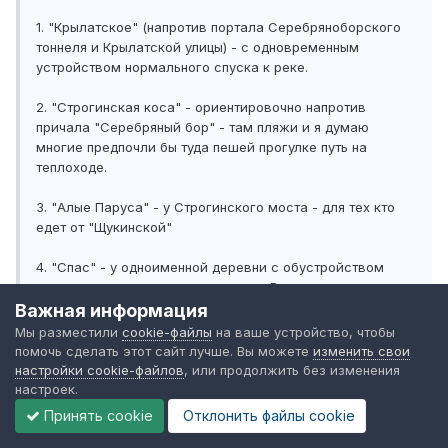
1. "Крылатское" (напротив портала Серебряноборского
тоннеля и Крылатской улицы) - с одновременным
устройством нормального спуска к реке.
2. "Строгинская коса" - ориентировочно напротив
причала "Серебряный бор" - там пляжи и я думаю
многие предпочли бы туда пешей прогулке путь на
теплоходе.
3. "Алые Паруса" - у Строгинского моста - для тех кто
едет от "Щукинской"
4. "Спас" - у одноименной деревни с обустройством
подходов со стороны остановки от Волоколамского
шоссе.
Важная информация
Мы разместили
cookie-файлы
на ваше устройство, чтобы
5. "Крокус- Сити" у одноименного комплекса. В будущем
помочь сделать этот сайт лучше. Вы можете
изменить свои
там будет ближайшая станция метро - "Мякининская"
настройки cookie-файлов
, или продолжить без изменения
настроек.
6. "Павшинская пойма" у одноименного микрорайона и
Принять cookie
Отклонить файлы сookie
горнолыжного спуска