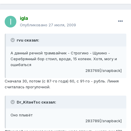
igla
Опубликовано
27 июля, 2009
rvu сказал:
А данный речной трамвайчик - Строгино - Щукино -
Серебрянный бор стоил, вроде, 15 копеек. Хотя, могу и
ошибаться
283769[/snapback]
Сначала 30, потом (с 87-го года) 60, с 91-го - рубль. Линия
считалась прогулочной.
Dr_KitaeTsc сказал:
Оно плывёт
283789[/snapback]