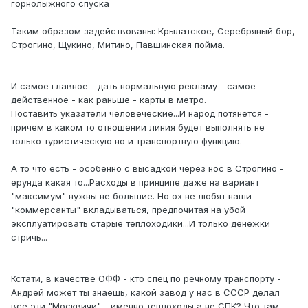
горнолыжного спуска
Таким образом задействованы: Крылатское, Серебряный бор,
Строгино, Щукино, Митино, Павшинская пойма.
И самое главное - дать нормальную рекламу - самое
действенное - как раньше - карты в метро.
Поставить указатели человеческие...И народ потянется -
причем в каком то отношении линия будет выполнять не
только туристическую но и транспортную функцию.
А то что есть - особенно с высадкой через нос в Строгино -
ерунда какая то...Расходы в принципе даже на вариант
"максимум" нужны не большие. Но ох не любят наши
"коммерсанты" вкладываться, предпочитая на убой
эксплуатировать старые теплоходики...И только денежки
стричь...
Кстати, в качестве ОФФ - кто спец по речному транспорту -
Андрей может ты знаешь, какой завод у нас в СССР делал
все эти "Москвичи" - именно теплоходы а не СПК? Что там