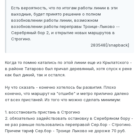
Есть вероятность, что по итогам работы линии в эти
выходные, будет принято решение о полном
возобновлении работы линии, возможном
возобновлении работы переправы Троице-Лыково --
Серебряный бор 2, и открытие новых маршрутов в
Строгино.
283548[/snapback]
Когда то помню катались по этой линии еще из Крылатского -
в районе Татарово был причал деревянный, хотя спуск к реке
как был дикий, так и остался.
Ну что сказать - конечно хотелось бы развития. Плохо
конечно, что маршрут на "отшибе" и метро прилично далеко
от всех пристаней. Из того что можно сделать минимум:
1. восстановить пристань в Строгино
2. обязательно задействовать остановку в Серебряном бору -
не раз раньше пользовались переправой Сер.бор - Строгино.
Причем тариф Сер.бор - Троице Лыково не дороже 70 руб.