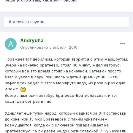
решать. Єто я вам, как врач, говорю.
6 месяцев спустя...
Andryuha
Опубликовано
5 апреля, 2010
Поражает тот дебилизм, который творится с этим маршрутом.
Вчера на конечно братеево, стоял 40 минут, ждал автобус,
который все это время стоял на конечной. Затем он просто
взял и уехал в парк, пришлось ждать еще минут 30. Снять
нафиг всех водил с этого маршрута надо, из раза в раз одно
и тоже.
Всего лишь один автобус Братеево-Братиславская, и тот
ходит дай бог раз в час.
Удивляет еще тупой народ, который садится за 3-4 остановки
до конечной (3 мкр Братеево) и с таким удивлением
возмущаются, когда он с ключевой поварачивает на
братеевскую: "А он разве не до Братиславской..." Ну неужели