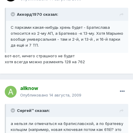
Аккорд1970 сказал:
С парками какая-нибудь хрень будет - Братислава
относится ко 2-му АП, а Братеево -к 13-му. Хотя Марьино
вообще универсальная - там и 2-й, и 13-й , и 16-й парки
да ещё и 7 ТП.
вот-вот, ничего страшного не будет
хотя всегда можно разменять 128 на 762
allknow
Опубликовано
14 августа, 2009
Сергей™ сказал:
а нельзя ли отмечаться на братиславской, а по братееву
кольцом (например, новая ключевая потом как 619)? это