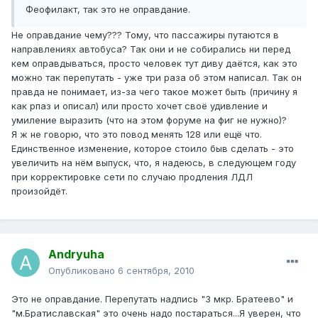
Феофилакт, так это не оправдание.
Не оправдание чему??? Тому, что пассажиры путаются в
направлениях автобуса? Так они и не собирались ни перед
кем оправдываться, просто человек тут диву даётся, как это
можно так перепутать - уже три раза об этом написал. Так он
правда не понимает, из-за чего такое может быть (причину я
как рпаз и описал) или просто хочет своё удивление и
умиление выразить (что на этом форуме на фиг не нужно)?
Я ж не говорю, что это повод менять 128 или ещё что.
Единственное изменение, которое стоило быв сделать - это
увеличить на нём выпуск, что, я надеюсь, в следующем году
при корректировке сети по случаю продления ЛДЛ
произойдёт.
Andryuha
Опубликовано
6 сентября, 2010
Это не оправдание. Перепутать надпись "3 мкр. Братеево" и
"м.Братиславская" это очень надо постараться...Я уверен, что