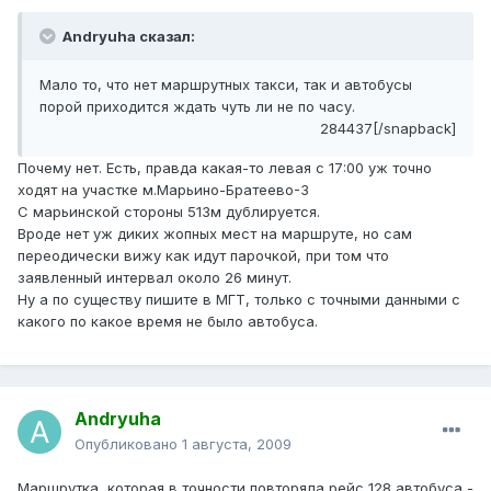
Andryuha сказал:
Мало то, что нет маршрутных такси, так и автобусы
порой приходится ждать чуть ли не по часу.
284437[/snapback]
Почему нет. Есть, правда какая-то левая с 17:00 уж точно
ходят на участке м.Марьино-Братеево-3
С марьинской стороны 513м дублируется.
Вроде нет уж диких жопных мест на маршруте, но сам
переодически вижу как идут парочкой, при том что
заявленный интервал около 26 минут.
Ну а по существу пишите в МГТ, только с точными данными с
какого по какое время не было автобуса.
Andryuha
Опубликовано
1 августа, 2009
Маршрутка, которая в точности повторяла рейс 128 автобуса -