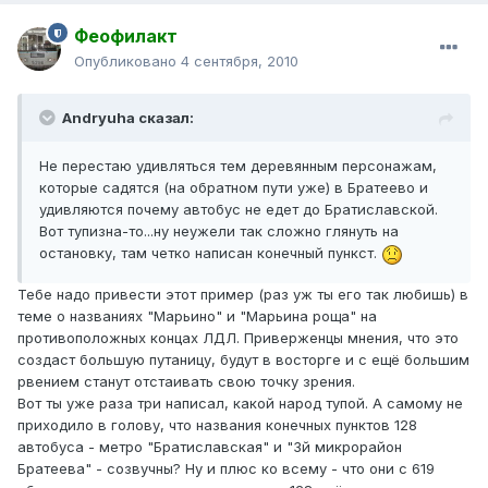
Феофилакт
Опубликовано
4 сентября, 2010
Andryuha сказал:
Не перестаю удивляться тем деревянным персонажам,
которые садятся (на обратном пути уже) в Братеево и
удивляются почему автобус не едет до Братиславской.
Вот тупизна-то...ну неужели так сложно глянуть на
остановку, там четко написан конечный пункст.
Тебе надо привести этот пример (раз уж ты его так любишь) в
теме о названиях "Марьино" и "Марьина роща" на
противоположных концах ЛДЛ. Приверженцы мнения, что это
создаст большую путаницу, будут в восторге и с ещё большим
рвением станут отстаивать свою точку зрения.
Вот ты уже раза три написал, какой народ тупой. А самому не
приходило в голову, что названия конечных пунктов 128
автобуса - метро "Братиславская" и "3й микрорайон
Братеева" - созвучны? Ну и плюс ко всему - что они с 619