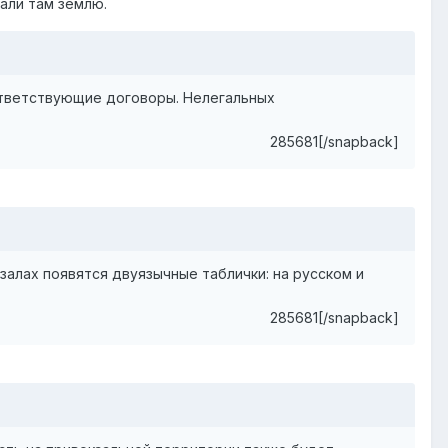
али там землю.
оответствующие договоры. Нелегальных
285681[/snapback]
алах появятся двуязычные таблички: на русском и
285681[/snapback]