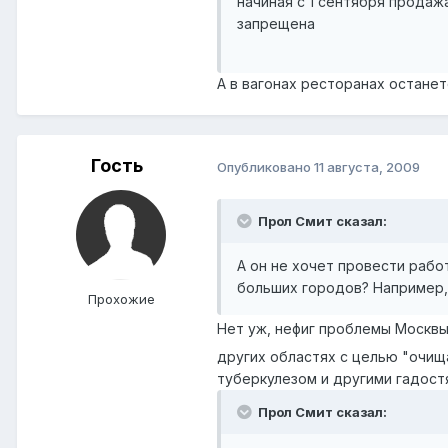
начиная с 1 сентября продаж
запрещена
А в вагонах ресторанах останет
Гость
Опубликовано
11 августа, 2009
Прол Смит сказал:
А он не хочет провести рабо
больших городов? Например,
Прохожие
Нет уж, нефиг проблемы Москвы
других областях с целью "очищ
туберкулезом и другими гадост
Прол Смит сказал: