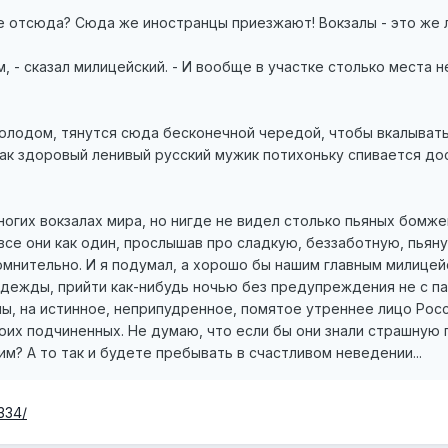
те отсюда? Сюда же иностранцы приезжают! Вокзалы - это же 
м, - сказал милицейский. - И вообще в участке столько места н
олодом, тянутся сюда бесконечной чередой, чтобы вкалывать 
как здоровый ленивый русский мужик потихоньку спивается до
огих вокзалах мира, но нигде не видел столько пьяных бомжей
все они как один, прослышав про сладкую, беззаботную, пьяну
мнительно. И я подумал, а хорошо бы нашим главным милице
дежды, прийти как-нибудь ночью без предупреждения не с па
ы, на истинное, неприпудренное, помятое утреннее лицо Росс
х подчиненных. Не думаю, что если бы они знали страшную пр
м? А то так и будете пребывать в счастливом неведении...
334/