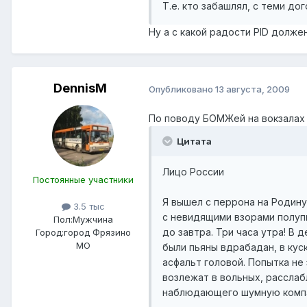
Т.е. кто забашлял, с теми до
Ну а с какой радости PID долж
DennisM
Опубликовано
13 августа, 2009
По поводу БОМЖей на вокзалах 
Цитата
Лицо России
Постоянные участники
Я вышел с перрона на Родин
3.5 тыс
с невидящими взорами полуп
Пол:
Мужчина
до завтра. Три часа утра! В
Город:
город Фрязино
МО
были пьяны вдрабадан, в куск
асфальт головой. Попытка не
возлежат в вольных, расслаб
наблюдающего шумную компа