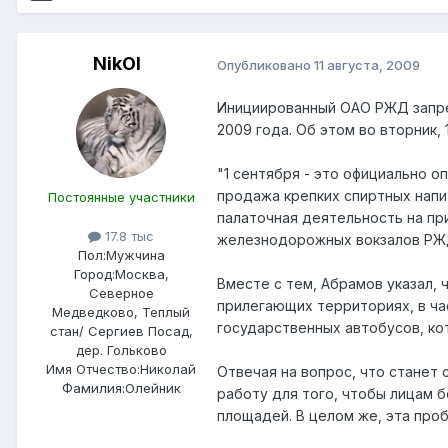
NikOl
Опубликовано
11 августа, 2009
Инициированный ОАО РЖД запрет
2009 года. Об этом во вторник,
"1 сентября - это официально 
продажа крепких спиртных напит
Постоянные участники
палаточная деятельность на пр
17.8 тыс
железнодорожных вокзалов РЖД п
Пол:
Мужчина
Город:
Москва,
Вместе с тем, Абрамов указал, 
Северное
прилегающих территориях, в час
Медведково, Теплый
государственных автобусов, ко
стан/ Сергиев Посад,
дер. Гольково
Имя Отчество:
Николай
Отвечая на вопрос, что станет
Фамилия:
Олейник
работу для того, чтобы лицам 
площадей. В целом же, эта про