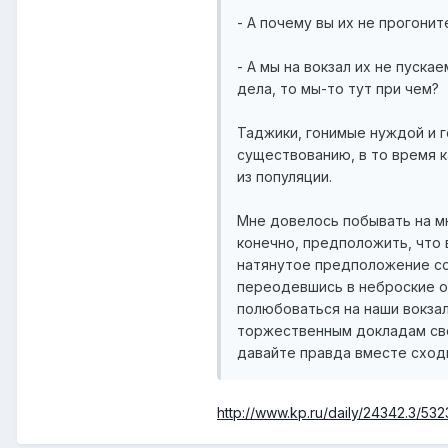
- А почему вы их не прогони
- А мы на вокзал их не пускае
дела, то мы-то тут при чем?
Таджики, гонимые нуждой и г
существованию, в то время 
из популяции.
Мне довелось побывать на мн
конечно, предположить, что 
натянутое предположение со
переодевшись в неброские о
полюбоваться на наши вокзал
торжественным докладам свои
давайте правда вместе сходи
http://www.kp.ru/daily/24342.3/532