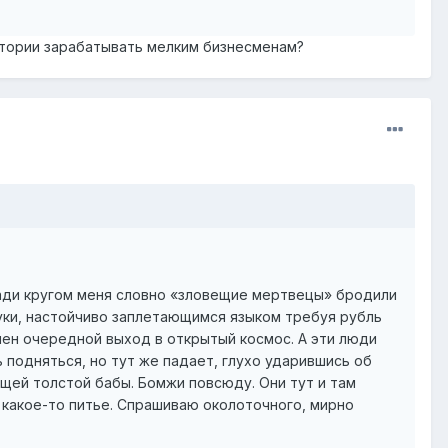
итории зарабатывать мелким бизнесменам?
щади кругом меня словно «зловещие мертвецы» бродили
уки, настойчиво заплетающимся языком требуя рубль
ршен очередной выход в открытый космос. А эти люди
ь подняться, но тут же падает, глухо ударившись об
ящей толстой бабы. Бомжи повсюду. Они тут и там
у какое-то питье. Спрашиваю околоточного, мирно