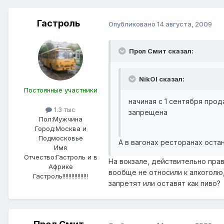
Гастроль
Опубликовано
14 августа, 2009
Прол Смит сказал:
NikOl сказал:
Постоянные участники
начиная с 1 сентября про
1.3 тыс
запрещена
Пол:
Мужчина
Город:
Москва и
Подмосковье
А в вагонах ресторанах оста
Имя
Отчество:
Гастроль и в
На вокзале, действительно прав
Африке
вообще не относили к алкоголю,
Гастроль!!!!!!!!!!!!!!!!!
запретят или оставят как пиво?