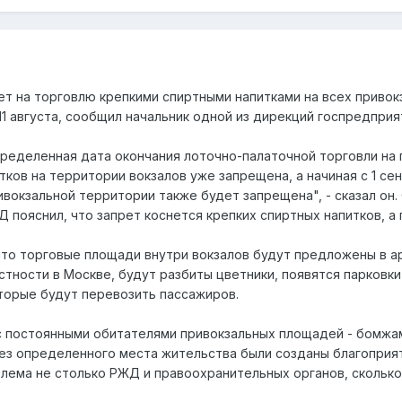
 на торговлю крепкими спиртными напитками на всех привокз
 11 августа, сообщил начальник одной из дирекций госпредпри
определенная дата окончания лоточно-палаточной торговли на
ков на территории вокзалов уже запрещена, а начиная с 1 се
ивокзальной территории также будет запрещена", - сказал он.
ояснил, что запрет коснется крепких спиртных напитков, а п
что торговые площади внутри вокзалов будут предложены в ар
тности в Москве, будут разбиты цветники, появятся парковки
торые будут перевозить пассажиров.
 с постоянными обитателями привокзальных площадей - бомжа
без определенного места жительства были созданы благоприя
блема не столько РЖД и правоохранительных органов, сколько