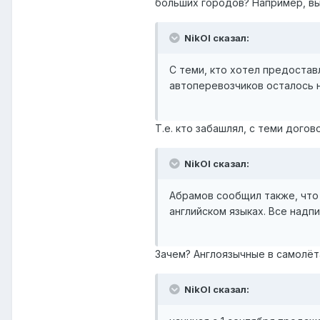
больших городов? Например, вы
NikOl сказал:
С теми, кто хотел предоста
автоперевозчиков осталось н
Т.е. кто забашлял, с теми догов
NikOl сказал:
Абрамов сообщил также, что 
английском языках. Все надп
Зачем? Англоязычные в самолёт
NikOl сказал: