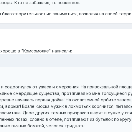
говоры. Кто не забашлял, те пошли вон.
ен благотворительностью заниматься, позволяя на своей терр
хорошо в "Комсомолке" написали:
у и содрогнулся от ужаса и омерзения. На привокзальной пло
ьяные смердящие существа, протягивая ко мне трясущиеся р
 деревне началась первая дойка! На околоземной орбите заве
и, вдрызг! Возле киоска мужик в лохмотьях корячится, пытаяс
 засчитана. Двое других темных призраков шарят в сумке у сп
ленных позах, словно в отеле, потягивают из бутылок по круг
нию пьяных бомжей, человек тридцать: