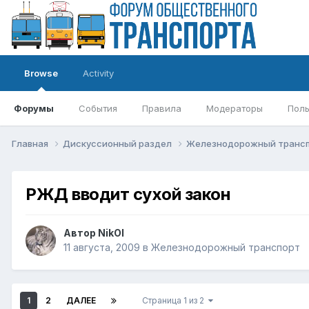
Browse
Activity
Форумы
События
Правила
Модераторы
Поль
Главная
Дискуссионный раздел
Железнодорожный транс
РЖД вводит сухой закон
Автор
NikOl
11 августа, 2009
в
Железнодорожный транспорт
1
2
ДАЛЕЕ
Страница 1 из 2