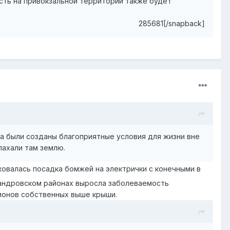
ость на привокзальной территории также будет
285681[/snapback]
ва были созданы благоприятные условия для жизни вне
пахали там землю.
ковалась посадка бомжей на электрички с конечными в
ксандровском районах выросла заболеваемость
гионов собственных выше крыши.