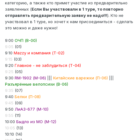
категорию, а также кто примет участие из предварительно
заявленных (
Если Вы участвовали в 1 туре, то повторно
отправлять предварительную заявку не надо!!!
). Кто не
участвовал в 1 туре, но хочет к нам присоединиться - сделать
это можно и даже нужно!
9:00
ОЧП (В-00)
9:05
(01)
9:10
Mazzy и компания (Т-02)
9:15
(03)
9:20
Главное - не заблудиться (Т-04)
9:25
(05)
9:30
RM-1902 (М-06)
|||
Китайские варежки (П-06)
|||
Разъярённые велопсихи (В-06)
9:35
(07)
9:40
Белки (П-08)
9:45
(09)
9:50
ЛиАЗ-677 (М-10)
9:55
(11)
10:00
Быдло из МО (М-12)
10:05
(13)
10:10 (14)