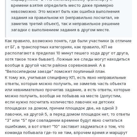
времени взятия определить место даже примерно
невозможно. Это может быть как ошибка выполнения
задания на правильном кп (неправильно посчитал, не
заметив третий объект), так и неправильное решение
загадки с выполнением задания в другом месте.
Как правило, возможно понять, где были участники (в отличие
от БГ, в транспортных категориях, как правило, КП не
располагают в пределах 10 минут пешего хода друг от друга,
хотя такое тоже бывает). Ложные же следы могут находиться
вообще в другой части района соревнований. А в
"Велосипедном заезде" поможет поуличный план.
К тому же, учитывая специфику КП, есть явно неправильные
ответы, которые можно получить, не заметив часть объекта
или невнимательно прочитав задание, а есть ответы, которые
можно получить, вообще не побывав на месте (допустим,
если нужно посчитать количество лавочек на детских
площадках за домом, причем площадок две, на одной 3
лавочки, на другой 5, а перед домом площадок нет, то ответы
"3" или "5" при совпадении времени будут явно считаться
ошибками, а вот ответ "10" заставит задуматься о том, что
команда побывала где-то не там, впрочем время и маршрут