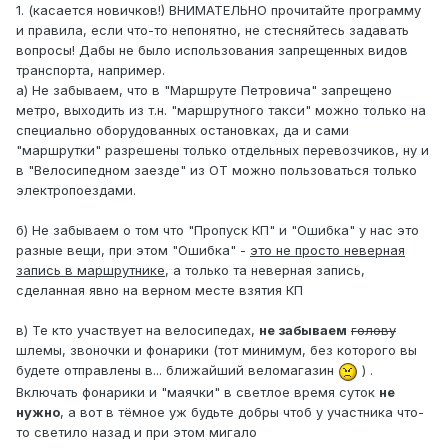
1. (касается новичков!) ВНИМАТЕЛЬНО прочитайте программу
и правила, если что-то непонятно, не стесняйтесь задавать
вопросы! Дабы не было использования запрещенных видов
транспорта, например.
а) Не забываем, что в "Маршруте Петровича" запрещено
метро, выходить из т.н. "маршрутного такси" можно только на
специально оборудованных остановках, да и сами
"маршрутки" разрешены только отдельных перевозчиков, ну и
в "Велосипедном заезде" из ОТ можно пользоваться только
электропоездами.
б) Не забываем о том что "Пропуск КП" и "Ошибка" у нас это
разные вещи, при этом "Ошибка" -
это не просто неверная
запись в маршрутнике
, а только та неверная запись,
сделанная явно на верном месте взятия КП
в) Те кто участвует на велосипедах,
не забываем
голову
шлемы, звоночки и фонарики (тот минимум, без которого вы
будете отправлены в... ближайший веломагазин
) .
Включать фонарики и "маячки" в светлое время суток
не
нужно
, а вот в тёмное уж будьте добры чтоб у участника что-
то светило назад и при этом мигало