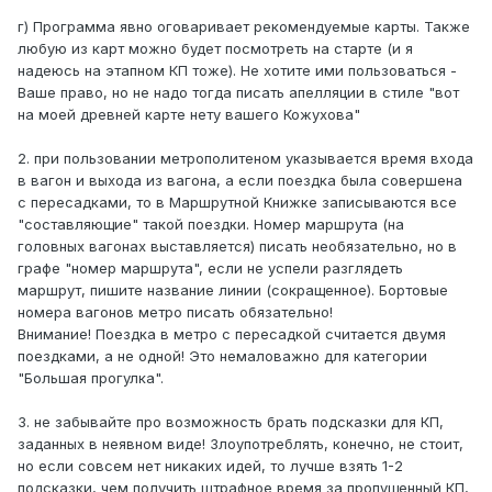
г) Программа явно оговаривает рекомендуемые карты. Также
любую из карт можно будет посмотреть на старте (и я
надеюсь на этапном КП тоже). Не хотите ими пользоваться -
Ваше право, но не надо тогда писать апелляции в стиле "вот
на моей древней карте нету вашего Кожухова"
2. при пользовании метрополитеном указывается время входа
в вагон и выхода из вагона, а если поездка была совершена
с пересадками, то в Маршрутной Книжке записываются все
"составляющие" такой поездки. Номер маршрута (на
головных вагонах выставляется) писать необязательно, но в
графе "номер маршрута", если не успели разглядеть
маршрут, пишите название линии (сокращенное). Бортовые
номера вагонов метро писать обязательно!
Внимание! Поездка в метро с пересадкой считается двумя
поездками, а не одной! Это немаловажно для категории
"Большая прогулка".
3. не забывайте про возможность брать подсказки для КП,
заданных в неявном виде! Злоупотреблять, конечно, не стоит,
но если совсем нет никаких идей, то лучше взять 1-2
подсказки, чем получить штрафное время за пропущенный КП,