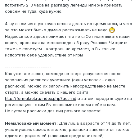
потратить 2-3 часа на разгадку легенды или же приехать
совсем не туда, куда нужно.
4. ну о том чего уж точно нельзя делать во время игры, и чего
за это может быть я думаю рассказывать не надо
.
Надеюсь все здесь понимают что не стОит испытывать наши
нервы, проезжая на велосипеде в 3 ряду Рязанки. Читерить
тоже не советуем - контроль не дремлет, а Вы только
испортите себе удовольствие от игры
-------------------------
Как уже все знают, команда на старт допускается после
заполнения расписок участника (один человек - одна
расписка). Можно их заполнить непосредственно на месте
старта, а можно скачать с нашего сайта
http://formulaot.ru/index.php?act=nd
и затем передать судье на
регистрации - этим Вы сэкономите время себе и нам.
Не путаем расписки для лиц разного возраста!
Немаловажный момент:
Для лиц в возрасте от 14 до 18 лет,
участвующих самостоятельно, расписка заполняется только
одним из родителей (законных представителей)!