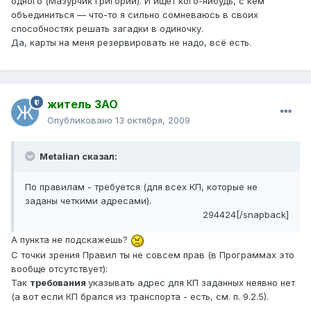
одного (Мазурчик Григорий). И ищет кого-нибудь, с кем
объединиться — что-то я сильно сомневаюсь в своих
способностях решать загадки в одиночку.
Да, карты на меня резервировать не надо, всё есть.
житель ЗАО
Опубликовано
13 октября, 2009
Metalian сказал:
По правилам - требуется (для всех КП, которые не
заданы четкими адресами).
294424[/snapback]
А пункта не подскажешь?
С точки зрения Правил ты не совсем прав (в Программах это
вообще отсутствует):
Так
требования
указывать адрес для КП заданных неявно нет
(а вот если КП брался из транспорта - есть, см. п. 9.2.5).