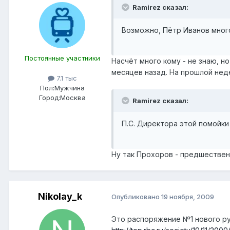
Ramirez сказал:
Возможно, Пётр Иванов много
Постоянные участники
Насчёт много кому - не знаю, н
месяцев назад. На прошлой неде
7.1 тыс
Пол:
Мужчина
Город:
Москва
Ramirez сказал:
П.С. Директора этой помойки 
Ну так Прохоров - предшественни
Nikolay_k
Опубликовано
19 ноября, 2009
Это распоряжение №1 нового ру