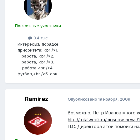
Постоянные участники
3.4 тыс
Интересы:
В порядке
приоритета: <br />1.
работа, <br />2.
работа, <br />3.
работа,<br />4.
футбол,<br />5. сон.
Ramirez
Опубликовано
19 ноября, 2009
Возможно, Пётр Иванов много ко
http://totalweek.ru/moscow-news/10
П.С. Директора этой помойки н