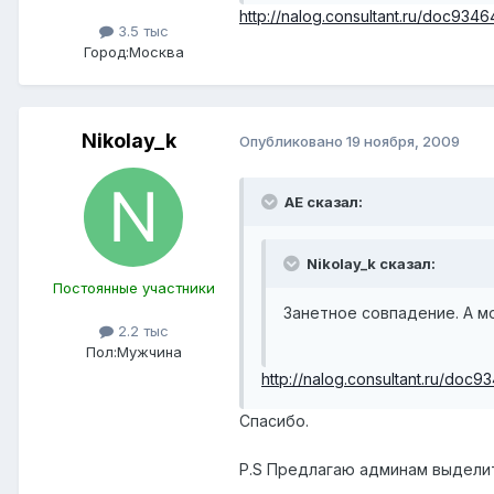
http://nalog.consultant.ru/doc9346
3.5 тыс
Город:
Москва
Nikolay_k
Опубликовано
19 ноября, 2009
АЕ сказал:
Nikolay_k сказал:
Постоянные участники
Занетное совпадение. А м
2.2 тыс
Пол:
Мужчина
http://nalog.consultant.ru/doc9
Спасибо.
P.S Предлагаю админам выделит