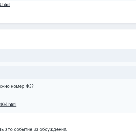
4.html
ожно номер ФЗ?
3464.html
ь это событие из обсуждения.