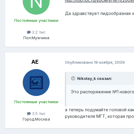
http://top.rbc.ru/society/19/11/200
Да здравствует пидообразная х
Постоянные участники
2.2 тыс
Пол:
Мужчина
АЕ
Опубликовано
19 ноября, 2009
Nikolay_k сказал:
Это распоряжение №1 нового
Постоянные участники
а теперь подумайте головой ка
3.5 тыс
руководителя МГТ, которая пр
Город:
Москва