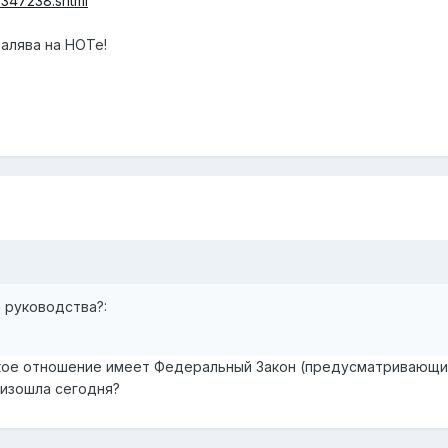
9/347238.shtml
алява на НОТе!
 руководства?:
кое отношение имеет Федеральный Закон (предусматривающий 
оизошла сегодня?