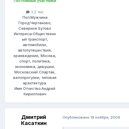
Постоянные участники
3.2 тыс
Пол:
Мужчина
Город:
Чертаново,
Северное Бутово
Интересы:
Общественн
ый транспорт,
автомобили,
автопутешествия,
краеведение, Москва,
спорт, политика,
экономика, девушки,
Московский Спартак,
велопрогулки, типовая
архитектура.
Имя Отчество:
Андрей
Кириллович
Дмитрий
Опубликовано
19 ноября, 2009
Касаткин