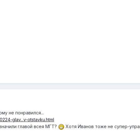
му не понравился...
224-glav...v-otstavku.html
азначили главой всея МГТ?
Хотя Иванов тоже не супер-упра