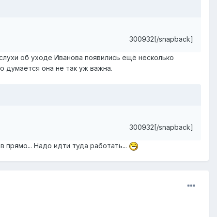
300932[/snapback]
А слухи об уходе Иванова появились ещё несколько
о думается она не так уж важна.
300932[/snapback]
 прямо... Надо идти туда работать...