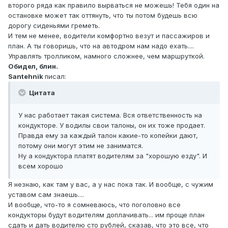
второго ряда как правило вырваться не можешь! Тебя один на
остановке может так оттянуть, что ты потом будешь всю
дорогу сиденьями греметь.
И тем не менее, водители комфортно везут и пассажиров и
план. А ты говоришь, что на автодром нам надо ехать....
Управлять тролликом, намного сложнее, чем маршруткой.
Обидел, блин.
Santehnik
писал:
Цитата
У нас работает такая система. Вся ответственность на
кондукторе. У водилы свои талоны, он их тоже продает.
Правда ему за каждый талон какие-то копейки дают,
потому они могут этим не заниматся.
Ну а кондуктора платят водителям за "хорошую езду". И
всем хорошо
Я незнаю, как там у вас, а у нас пока так. И вообще, с чужим
уставом сам знаешь....
И вообще, что-то я сомневаюсь, что поголовно все
кондукторы будут водителям доплачивать... им проще план
сдать и дать водителю сто рублей, сказав, что это все, что