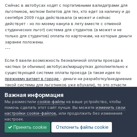
Сейчас в автобусах ходят с портативными валидатрами для
льготников, мотком билетов для тех, кто едет за наличку и до
сентября 2009 года действовала (а может и сейчас
действует - но по-моему канула в лету вместе с отменой
студенческих льгот) система для студентов (а может и не
только для студентов) оплаты по карточкам, на которые деньги
заранее положены.
---
Если б ввели возможность безналичной оплаты проезда в
частных (и обычных) автобусах/маршрутках дополнительно к
существующей системе оплаты проезда (а такая идея по
прежнему витает в городе
- деньги на разработку/внедриение
такой системы для льготников уже вбухали), то это отчасти
сократило бы возможности для злоупотреблений со стороны
Важная информация
кондукторов (в автобусах) и сделало бы перевозочный бизнес
Мы разместили
cookie-файлы
на ваше устройство, чтобы
более прозрачным (или транспарентным, как щас модно
помочь сделать этот сайт лучше. Вы можете
изменить свои
говорить
). Последнее особенно касается маршрутчиков,
настройки cookie-файлов
, или продолжить без изменения
которые совсем никак ничего не учитывают и никаких данных
настроек.
не предоставляют.
Принять cookie
Отклонить файлы сookie
Изменено
14 января, 2010
пользователем BeetleJuice