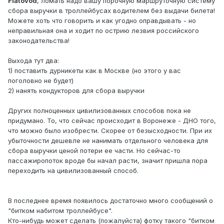
Fiatovod
, ломать надо вашу порочную маршруточную систему
сбора выручки в троллейбусах водителем без выдачи билета!
Можете хоть что говорить и как угодно оправдывать - но
неправильная она и ходит по острию лезвия российского
законодательства!
Выхода тут два:
1) поставить дурникеты как в Москве (но этого у вас
поголовно не будет)
2) нанять кондукторов для сбора выручки
Других полноценных цивилизованных способов пока не
придумано. То, что сейчас происходит в Воронеже - ДНО того,
что можно было изобрести. Скорее от безысходности. При их
убыточности дешевле не нанимать отдельного человека для
сбора выручки ценой потери ее части. Но сейчас-то
пассажиропоток вроде бы начал расти, значит пришла пора
переходить на цивилизованный способ.
В последнее время появилось достаточно много сообщений о
"битком набитом троллейбусе".
Кто-нибудь может сделать (пожалуйста) фотку такого "битком