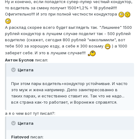
Ну и конечно, если попадется супер-пупер честный кондуктор,
то водитель за смену получит 1500*1,2% = 18 рублей!!!!
Офигительно!!!! И это при полной честности кондуктора
А расклад скорее всего будет выглядеть так. "Лишниее" 1500
рублей кондуктор в лучшем случае поделит так - 500 рублей
водителю (скажет, сегодня 800 рублей "наколымили", вот
тебе 500 за хорошую езду, а себе я 300 возьму
) а 1000
заберет себе. И это в лучшем случае!!!!
Антон Буслов
писал:
Цитата
При этом пары водитель+кондуктор устойчивые. И часто
это муж и жена например. Депо заинтересованно в
таких парах, и естественно ставит их. Так что не надо...
вся страна как-то работает, и Воронеже справятся.
а я о чем вот тут писал?:
Цитата
Fiatovod
писал: