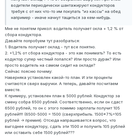
водители периодически шантажируют кондукторов
требуя с от них что-то им покупать "из кассы" на обед
например - иначе начнут тащиться за кем-нибудь.
Мне не понятем прикол: водитель получает окла + 1,2 % от
сбора кондуктора.
Давайте попробуем тут разобраться:
1. Водитель получает оклад - тут все понятно.
2. +1,2% от сбора кондуктора - это как понимать? То есть
кодуктор супер честный попался? Или просто дурак? Или
просто водитель на самом сидит на окладе?
Сейчас поясню почему:
Наверняка установлен какой-то план. И эти проценты
считаются сверх выручки. А теперь, давайте посчитаем
вместе.
К примеру, установлен план в 5000 рублей. Кондуктор за
смену собра 6500 рублей. Соответственно, если он сдаст
6500 рублей, то он с этого помимо зарплаты получит 105
рублей!!!! (6500-5000 = 1500 (сверхприбыль. 1500*7%=105
рублей -> премия). Отсюда напрашивается вопрос, что
выгоднее кондуктору, сдать эти 1500 и получить 105 рублей
или оставить себе 1500 рублей???