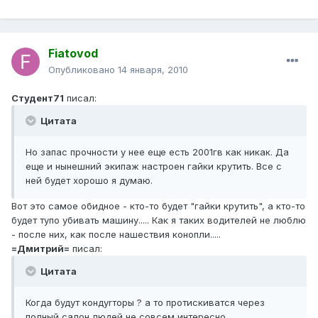
Fiatovod
Опубликовано
14 января, 2010
Студент71
писал:
Цитата
Но запас прочности у нее еще есть 2001гв как никак. Да
еще и нынешний экипаж настроен гайки крутить. Все с
ней будет хорошо я думаю.
Вот это самое обидное - кто-то будет "гайки крутить", а кто-то
будет тупо убивать машину..... Как я таких водителей не люблю
- после них, как после нашествия конопли.....
=Дмитрий=
писал:
Цитата
Когда будут кондуrторы ? а то протискиватся через
полный салон людей не совсем интересно