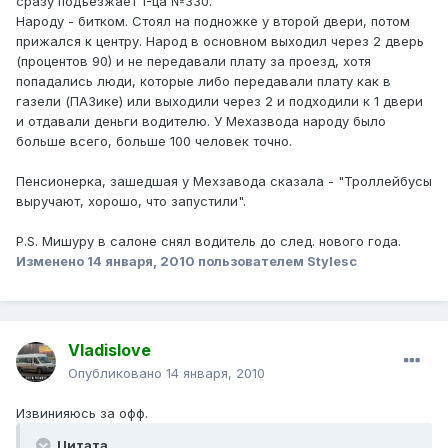
сразу подъезжает 1-ца №330.
Народу - битком. Стоял на подножке у второй двери, потом
прижался к центру. Народ в основном выходил через 2 дверь
(процентов 90) и не передавали плату за проезд, хотя
попадались люди, которые либо передавали плату как в
газели (ПАЗике) или выходили через 2 и подходили к 1 двери
и отдавали деньги водителю. У Мехазвода народу было
больше всего, больше 100 человек точно.
Пенсионерка, зашедшая у Мехзавода сказала - "Троллейбусы
выручают, хорошо, что запустили".
P.S. Мишуру в салоне снял водитель до след. нового года.
Изменено
14 января, 2010
пользователем Stylesc
Vladislove
Опубликовано
14 января, 2010
Извинияюсь за офф.
Цитата