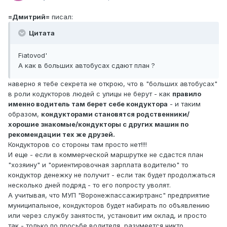
=Дмитрий=
писал:
Цитата
Fiatovod'
А как в больших автобусах сдают план ?
наверно я тебе секрета не открою, что в "больших автобусах"
в роли кодукторов людей с улицы не берут - как
правило
именно водитель там берет себе кондуктора
- и таким
образом,
кондукторами становятся родственники/
хорошие знакомые/кондукторы с других машин по
рекомендации тех же друзей.
Кондукторов со стороны там просто нет!!!!
И еще - если в коммерческой маршрутке не сдастся план
"хозяину" и "ориентировочная зарплата водителю" то
кондуктор денежку не получит - если так будет продолжаться
несколько дней подряд - то его попросту уволят.
А учитывая, что МУП "Воронежпассажиртранс" предприятие
муниципальное, кондукторов будет набирать по объявлению
или через службу занятости, установит им оклад, и просто
так - только по просьбе водителя, разумеется никто