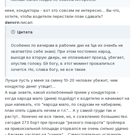
неее, кондукторы - вот это совсем не интересно.... Вы что,
хотите, чтобы водители перестали план сдавать?
denvrn
писал:
Цитата
Особенно по вечерам в рабочие дни на 1це их оченбь не
хватает(по себе знаю). При этом постоянно народ,
выходя во вторую дверь, не оплачивает проезд, убегает,
опустив голову. Ей богу, в этот момент провалиться
хочется. Но, слава богу, не все такие
Лучше пусть у меня за смену 10-20 человек убежит, чем
кондуктор денег утащит....
А еще знаете, какой излюбленный прием у кондукторов -
когда народа мало (днем) подойдут к водителю и начинают на
уши напевать, что "народа мало, по седухам не набираем,
план опять сдавать нечем и т.п.".... А у самой груди так и
растут... Конечно не все такие, но, к сожелению большинство.
сегодня 273 борт при проезде "резкого поворота" тройлера
на привокзальной площади оторвался не очень сильно удачно
- башмак застрял на "шинке".... Самостоятельно устранить