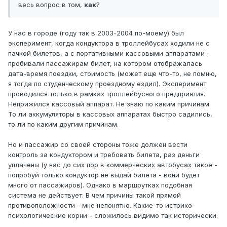
весь вопрос в том,
как
?
У нас в городе (году так в 2003-2004 по-моему) был
эксперимент, когда кондуктора в троллейбусах ходили не с
пачкой билетов, а с портативными кассовыми аппаратами -
пробивали пассажирам билет, на котором отображалась
дата-время поездки, стоимость (может еще что-то, не помню,
я тогда по студенческому проездному ездил). Эксперимент
проводился только в рамках троллейбусного предприятия.
Неприжился кассовый аппарат. Не знаю по каким причинам.
То ли аккумуляторы в кассовых аппаратах быстро садились,
то ли по каким другим причинам.
Но и пассажир со своей стороны тоже должен вести
контроль за кондуктором и требовать билета, раз деньги
уплачены (у нас до сих пор в коммерческих автобусах такое -
попробуй только кондуктор не выдай билета - вони будет
много от пассажиров). Однако в маршрутках подобная
система не действует. В чем причины такой прямой
противоположности - мне непонятно. Какие-то истрико-
психологические корни - сложилось видимо так исторически.