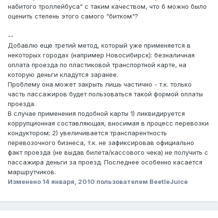
набитого троллейбуса" с таким качеством, что б можно было
оценить степень этого самого "битком"?
--
Добавлю еще третий метод, который уже применяется в
некоторых городах (например Новосибирск): безналичная
оплата проезда по пластиковой транспортной карте, на
которую деньги кладутся заранее.
Проблему она может закрыть лишь частично - т.к. только
часть пассажиров будет пользоваться такой формой оплаты
проезда.
В случае применения подобной карты 1) ликвидируется
коррупционная составляющая, вносимая в процесс перевозки
кондуктором; 2) увеличивается транспарентность
перевозочного бизнеса, т.к. не зафиксировав официально
факт проезда (не выдав билета/кассового чека) не получить с
пассажира деньги за проезд. Последнее особенно касается
маршрутчиков.
Изменено
14 января, 2010
пользователем BeetleJuice