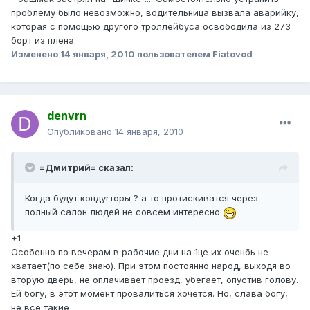
проблему было невозможно, водительница вызвала аварийку,
которая с помощью другого троллейбуса освободила из 273
борт из плена.
Изменено
14 января, 2010
пользователем Fiatovod
denvrn
Опубликовано
14 января, 2010
=Дмитрий= сказал:
Когда будут кондуrторы ? а то протискиватся через
полный салон людей не совсем интересно
+1
Особенно по вечерам в рабочие дни на 1це их оченбь не
хватает(по себе знаю). При этом постоянно народ, выходя во
вторую дверь, не оплачивает проезд, убегает, опустив голову.
Ей богу, в этот момент провалиться хочется. Но, слава богу,
не все такие