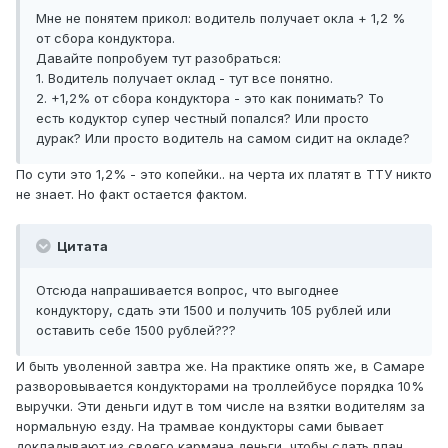
Мне не понятем прикол: водитель получает окла + 1,2 %
от сбора кондуктора.
Давайте попробуем тут разобраться:
1. Водитель получает оклад - тут все понятно.
2. +1,2% от сбора кондуктора - это как понимать? То
есть кодуктор супер честный попался? Или просто
дурак? Или просто водитель на самом сидит на окладе?
По сути это 1,2% - это копейки.. на черта их платят в ТТУ никто
не знает. Но факт остается фактом.
Цитата
Отсюда напрашивается вопрос, что выгоднее
кондуктору, сдать эти 1500 и получить 105 рублей или
оставить себе 1500 рублей???
И быть уволенной завтра же. На практике опять же, в Самаре
разворовывается кондукторами на троллейбусе порядка 10%
выручки. Эти деньги идут в том числе на взятки водителям за
нормальную езду. На трамвае кондукторы сами бывает
докладывают из своего кармана деньги, чтобы сдать план.