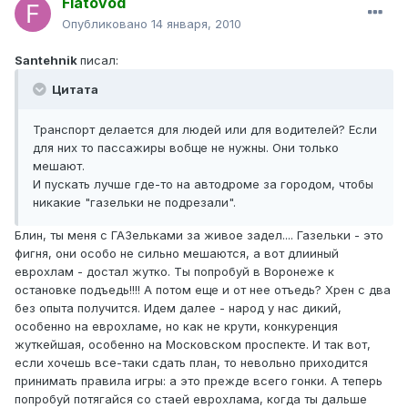
Fiatovod
Опубликовано
14 января, 2010
Santehnik
писал:
Цитата
Транспорт делается для людей или для водителей? Если
для них то пассажиры вобще не нужны. Они только
мешают.
И пускать лучше где-то на автодроме за городом, чтобы
никакие "газельки не подрезали".
Блин, ты меня с ГАЗельками за живое задел.... Газельки - это
фигня, они особо не сильно мешаются, а вот длииный
еврохлам - достал жутко. Ты попробуй в Воронеже к
остановке подъедь!!!! А потом еще и от нее отъедь? Хрен с два
без опыта получится. Идем далее - народ у нас дикий,
особенно на еврохламе, но как не крути, конкуренция
жуткейшая, особенно на Московском проспекте. И так вот,
если хочешь все-таки сдать план, то невольно приходится
принимать правила игры: а это прежде всего гонки. А теперь
попробуй потягайся со стаей еврохлама, когда ты дальше