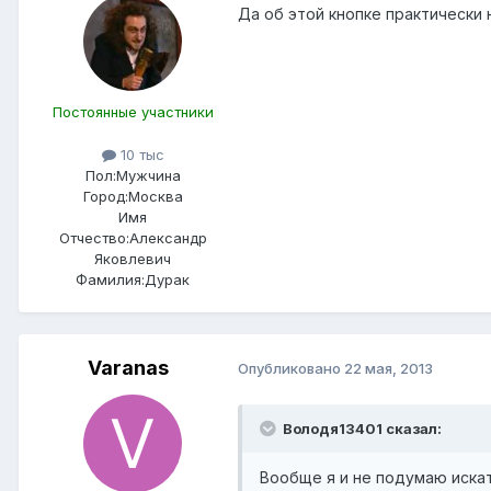
Да об этой кнопке практически 
Постоянные участники
10 тыс
Пол:
Мужчина
Город:
Москва
Имя
Отчество:
Александр
Яковлевич
Фамилия:
Дурак
Varanas
Опубликовано
22 мая, 2013
Володя13401 сказал:
Вообще я и не подумаю искат