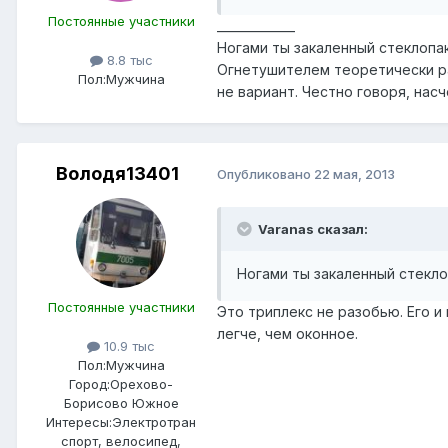
Постоянные участники
_____________
Ногами ты закаленный стеклопа
8.8 тыс
Огнетушителем теоретически ра
Пол:
Мужчина
не вариант. Честно говоря, нас
Володя13401
Опубликовано
22 мая, 2013
Varanas сказал:
Ногами ты закаленный стекло
Постоянные участники
Это триплекс не разобью. Его и
легче, чем оконное.
10.9 тыс
Пол:
Мужчина
Город:
Орехово-
Борисово Южное
Интересы:
Электротран
спорт, велосипед,