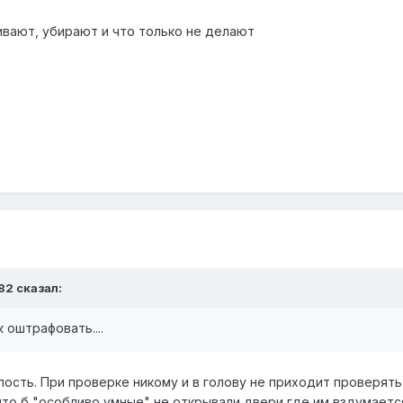
еивают, убирают и что только не делают
82 сказал:
 оштрафовать....
ость. При проверке никому и в голову не приходит проверять 
что б "особливо умные" не открывали двери где им вздумаетс