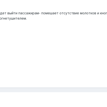
удет выйти пассажирам- помешает отсутствие молотков и кноп
 огнетушителем.