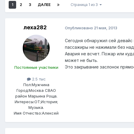
1
2
3
ДАЛЕЕ
Страница 1 из 3
леха282
Опубликовано
21 мая, 2013
Сегодня обнаружил сей девайс 
пассажиры не нажимали без надо
Авария не всчет. Пожар или куд
может не быть.
Это закрывание заслонок прямое
Постоянные участники
2.5 тыс
Пол:
Мужчина
Город:
Москва СВАО
район Марьина Роща.
Интересы:
ОТ;История;
Музыка.
Имя Отчество:
Алексей