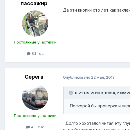
пассажир
Да эти кнопки сто лет как закл
Постоянные участники
8.1 тыс
Серега
Опубликовано
22 мая, 2013
В 21.05.2013 в 19:54, леха2
Поскорей бы проверка и парк
Постоянные участники
Долго хохотался читая эту глуп
4.3 тыс
надо бы закрутить эти крышки, 