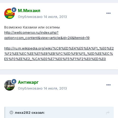
М.Михаил
Опубликовано
14 июля, 2013
Возможно Казаихи или осетины
http://wellcomerso.ru/index.php?
option=com_content&view=article&id=24&Itemid=19
http://ru.m.wikipedia.org/wiki/%C8%ED%E4%E5%EA%F1_%E0%E2
%F2%EE%EC%EE%E1%E8%EB%FC%ED%FB%F5_%ED%EE%EC%
E5%F0%EE%E2_%CA%E0%E7%E0%F5%F1%F2%E0%ED%E0
Антикарг
Опубликовано
14 июля, 2013
леха282 сказал: