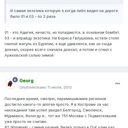
И самая экзотика которую я когда либо видел на дороге
было 01 и 03 - по 2 раза
01 - это Адыгея, нечасто, но попадаются, в основном бомбят.
03 - и вправду экзотика. На Бориса Галушкина, кстати стоял
гнилой жигуль из Бурятии, я ещё удивлялся, как он сюда
доехал, скорее всего сначала доехал, а потом и сгнил с
лужковской солью зимой.
Georg
Опубликовано
11 июля, 2013
Последнее время, смотрю, перемешивание регионов
достигло какого-то апогея просто. Я в Костроме за час
нахождения там успел увидел Белгород, Смоленск,
Мурманск, Вологду и... тот же 75!! Москвы с Подмосковьем
уже просто не считаю.
82 (Корякия) - самый редкий. Видел только в П-К один раз.