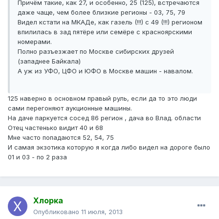
Причём такие, как 27, и особенно, 25 (125), встречаются
даже чаще, чем более близкие регионы - 03, 75, 79
Видел кстати на МКАДе, как газель (!!!) с 49 (!!!) регионом
впилилась в зад пятёре или семёре с красноярскими
номерами.
Полно разъезжает по Москве сибирских друзей
(западнее Байкала)
А уж из УФО, ЦФО и ЮФО в Москве машин - навалом.
125 наверно в основном правый руль, если да то это люди
сами перегоняют аукционные машины.
На даче паркуется сосед 86 регион , дача во Влад. области
Отец частенько видит 40 и 68
Мне часто попадаются 52, 54, 75
И самая экзотика которую я когда либо видел на дороге было
01 и 03 - по 2 раза
Хлорка
Опубликовано
11 июля, 2013