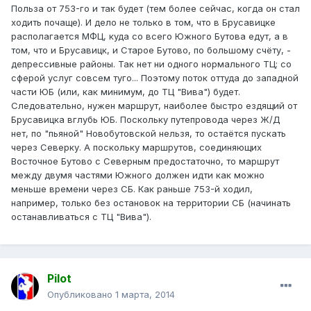
Польза от 753-го и так будет (тем более сейчас, когда он стал
ходить почаще). И дело не только в том, что в Брусавицке
располагается МФЦ, куда со всего Южного Бутова едут, а в
том, что и Брусавицк, и Старое Бутово, по большому счёту, -
депрессивные районы. Так нет ни одного нормального ТЦ; со
сферой услуг совсем туго... Поэтому поток оттуда до западной
части ЮБ (или, как минимум, до ТЦ "Вива") будет.
Следовательно, нужен маршрут, наиболее быстро ездящий от
Брусавицка вглубь ЮБ. Поскольку путепровода через Ж/Д
нет, по "пьяной" Новобутовской нельзя, то остаётся пускать
через Северку. А поскольку маршрутов, соединяющих
Восточное Бутово с Северным предостаточно, то маршрут
между двумя частями Южного должен идти как можно
меньше времени через СБ. Как раньше 753-й ходил,
например, только без остановок на территории СБ (начинать
останавливаться с ТЦ "Вива").
Pilot
Опубликовано
1 марта, 2014