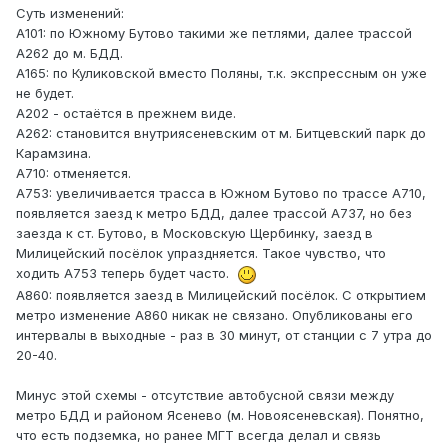
Суть изменений:
А101: по Южному Бутово такими же петлями, далее трассой
А262 до м. БДД.
А165: по Куликовской вместо Поляны, т.к. экспрессным он уже
не будет.
А202 - остаётся в прежнем виде.
А262: становится внутриясеневским от м. Битцевский парк до
Карамзина.
А710: отменяется.
А753: увеличивается трасса в Южном Бутово по трассе А710,
появляется заезд к метро БДД, далее трассой А737, но без
заезда к ст. Бутово, в Московскую Щербинку, заезд в
Милицейский посёлок упраздняется. Такое чувство, что
ходить А753 теперь будет часто.
А860: появляется заезд в Милицейский посёлок. С открытием
метро изменение А860 никак не связано. Опубликованы его
интервалы в выходные - раз в 30 минут, от станции с 7 утра до
20-40.
Минус этой схемы - отсутствие автобусной связи между
метро БДД и районом Ясенево (м. Новоясеневская). Понятно,
что есть подземка, но ранее МГТ всегда делал и связь