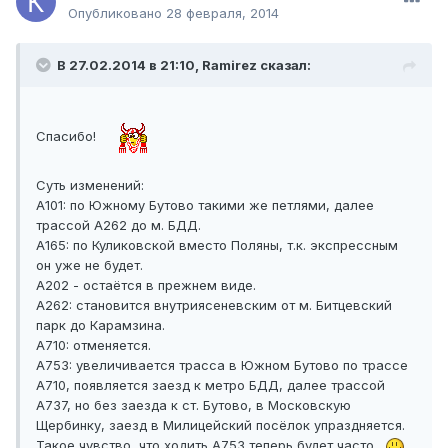
Опубликовано
28 февраля, 2014
В 27.02.2014 в 21:10, Ramirez сказал:
Спасибо!
Суть изменений:
А101: по Южному Бутово такими же петлями, далее
трассой А262 до м. БДД.
А165: по Куликовской вместо Поляны, т.к. экспрессным
он уже не будет.
А202 - остаётся в прежнем виде.
А262: становится внутриясеневским от м. Битцевский
парк до Карамзина.
А710: отменяется.
А753: увеличивается трасса в Южном Бутово по трассе
А710, появляется заезд к метро БДД, далее трассой
А737, но без заезда к ст. Бутово, в Московскую
Щербинку, заезд в Милицейский посёлок упраздняется.
Такое чувство, что ходить А753 теперь будет часто.