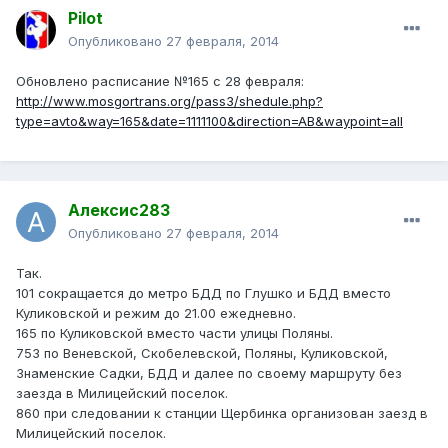
Pilot
Опубликовано
27 февраля, 2014
Обновлено расписание №165 с 28 февраля:
http://www.mosgortrans.org/pass3/shedule.php?
type=avto&way=165&date=1111100&direction=AB&waypoint=all
Алексис283
Опубликовано
27 февраля, 2014
Так.
101 сокращается до метро БДД по Глушко и БДД вместо
Куликовской и режим до 21.00 ежедневно.
165 по Куликовской вместо части улицы Поляны.
753 по Веневской, Скобелевской, Поляны, Куликовской,
Знаменские Садки, БДД и далее по своему маршруту без
заезда в Милицейский поселок.
860 при следовании к станции Щербинка организован заезд в
Милицейский поселок.