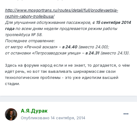
http://www.mosgortrans.ru/routes/detail/full/prodlevaetsja-
rezhim-raboty-trolleibusa/
Для улучшения обслуживания пассажиров,
с 15 сентября 2014
года
по всем дням недели продлевается режим работы
троллейбуса № 58.
Последнее отправление:
от метро «Речной вокзал» –
в 24.40
(вместо 24.00);
от остановки «Петрозаводская улица» –
в 24.31
(вместо 24.13).
Здесь на форуме народ если и не знает, то догадается, о чём
идёт речь, но вот так вываливать ширнармассам свои
технологические проблемы - это уже идиотизм высшей
стадии.
А.Я.Дурак
Опубликовано
14 сентября, 2014