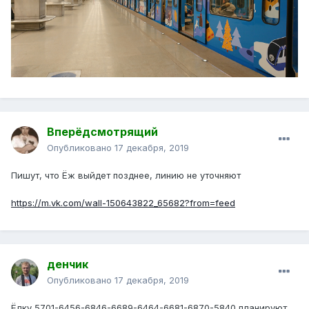
Вперёдсмотрящий
Опубликовано
17 декабря, 2019
Пишут, что Ёж выйдет позднее, линию не уточняют
https://m.vk.com/wall-150643822_65682?from=feed
денчик
Опубликовано
17 декабря, 2019
Ёлку 5701-6456-6846-6689-6464-6681-6870-5840 планируют