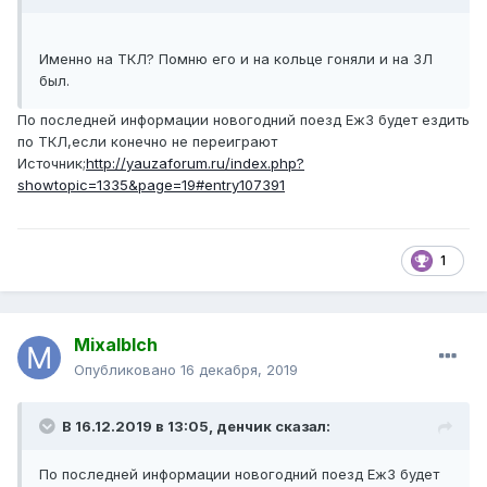
Именно на ТКЛ? Помню его и на кольце гоняли и на ЗЛ
был.
По последней информации новогодний поезд Еж3 будет ездить
по ТКЛ,если конечно не переиграют
Источник;
http://yauzaforum.ru/index.php?
showtopic=1335&page=19#entry107391
1
Mixalblch
Опубликовано
16 декабря, 2019
В 16.12.2019 в 13:05,
денчик
сказал:
По
последней информаци
и новогодний поезд Еж3 будет