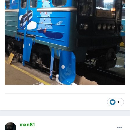
1
mxn81