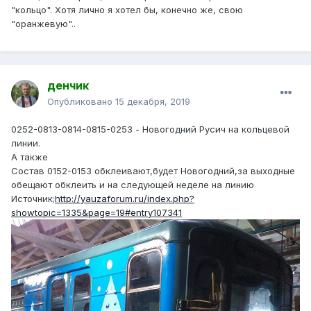
"кольцо". Хотя лично я хотел бы, конечно же, свою
"оранжевую"..
денчик
Опубликовано
15 декабря, 2019
0252-0813-0814-0815-0253 - Новогодний Русич на кольцевой
линии.
А также
Состав 0152-0153 обклеивают,будет Новогодний,за выходные
обещают обклеить и на следующей неделе на линию
Источник;
http://yauzaforum.ru/index.php?
showtopic=1335&page=19#entry107341